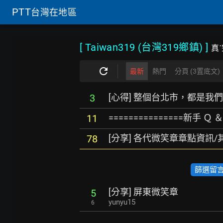
PTT
台灣在地區
[ Taiwan319 (台灣319鄉鎮)
]
真˙
最新
熱門
分頁 (3置底文)
[心得] 整個台北市，都是我
3
===============新手 Ｑ ＆
11
[分享] 各代微笑章章點資訊
78
篩選留言數
[分享] 屏東微笑章
5
yunyu15
6