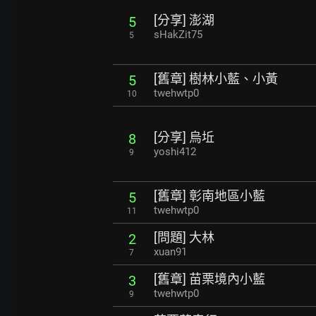
[分享] 澎湖
5
sHakZit75
5
[舊章] 樹林小藍、小黃
5
twehwtp0
10
[分享] 烏坵
8
yoshi412
9
[舊章] 彰南地區小藍
5
twehwtp0
11
[問題] 大林
2
xuan91
7
[舊章] 苗栗境內小藍
3
twehwtp0
9