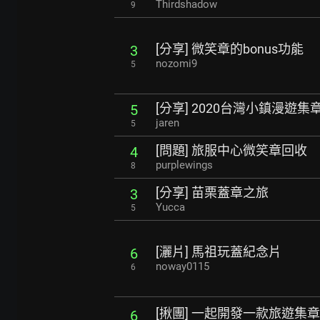
Thirdshadow
9
[分享] 微笑章的bonus功能
3
nozomi9
5
[分享] 2020台灣小鎮漫遊集
5
jaren
5
[問題] 旅服中心微笑章回收
4
purplewings
8
[分享] 苗栗蓋章之旅
3
Yucca
5
[灑片] 馬祖玩蓋紀念片
6
noway0115
6
[揪團] 一起開發一款旅遊集章
6