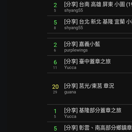
[分享] 台南 高雄 屏東 小圖 (19’
2
shyang55
5
[分享] 台北 新北 基隆 宜蘭 小圖
5
shyang55
8
[分享] 嘉義小藍
2
purplewings
6
[分享] 臺中蓋章之旅
6
Yucca
11
[分享] 莒光/東莒 章況
20
guana
29
[分享] 基隆部分蓋章之旅
1
Yucca
5
[分享] 彰雲、南高部分鄉鎮
5