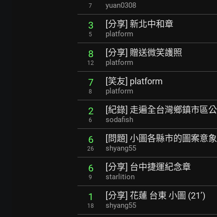
yuan0308
7
[分享] 新北中和章
3
platform
5
[分享] 贈送微笑護照
8
platform
12
[笑友] platform
7
platform
8
[紀錄] 走遍全台灣鄉鎮市區公
2
sodafish
6
[問題] 小圖各縣市的圖案意象
6
shyang55
26
[分享] 台中捷運紀念章
6
starlition
9
[分享] 花蓮 台東 小圖 (21’)
1
shyang55
18