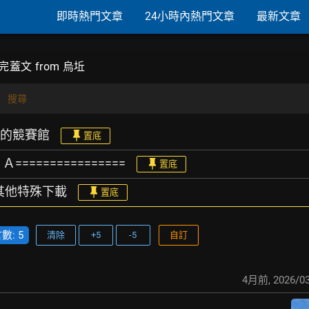
即時熱門文章
24小時內熱門文章
最新文章
完蓋文 from 烏坵
搜尋
們的競賽館
置底
 Ａ================
置底
/其他特殊下載
置底
: 5
清除
+5
-5
自訂
4月前
,
2026/03