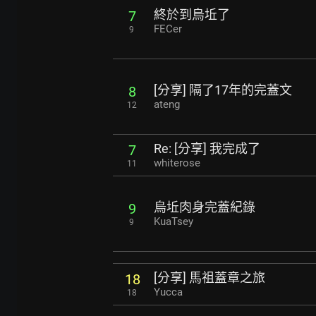
終於到烏坵了
7
FECer
9
[分享] 隔了17年的完蓋文
8
ateng
12
Re: [分享] 我完成了
7
whiterose
11
烏坵肉身完蓋紀錄
9
KuaTsey
9
[分享] 馬祖蓋章之旅
18
Yucca
18