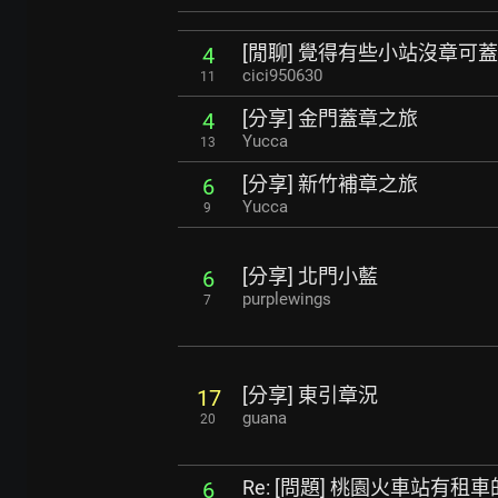
[閒聊] 覺得有些小站沒章可
4
cici950630
11
[分享] 金門蓋章之旅
4
Yucca
13
[分享] 新竹補章之旅
6
Yucca
9
[分享] 北門小藍
6
purplewings
7
[分享] 東引章況
17
guana
20
Re: [問題] 桃園火車站有租車
6