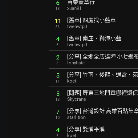
苗栗蓋章行
6
xuan91
13
[舊章] 四處找小藍章
11
twehwtp0
31
[舊章] 南庄、獅潭小藍
4
twehwtp0
6
[分享] 全鄉全店達陣 小七遍
2
tonyhsie
6
[分享] 竹南、後龍、通霄、
5
koet
11
[問題] 屏東三地門章哪裡還
5
Skycrane
13
[分享] 台灣設計 高雄百點集
7
starlition
10
[分享] 雙溪平溪
4
koet
6