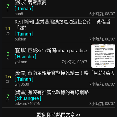
[徵求] 弱電廠商
7
[
Tainan
]
9
sun8
6小時前
,
08/07
Re: [新聞] 盧秀燕甩鍋致癌油還扯台南 黃偉哲
「2問
11
[
Tainan
]
76
bulden
7小時前
,
08/07
[閒聊] 巨城8/17新開urban paradise
2
[
Hsinchu
]
5
yokann
7小時前
,
08/07
[新聞] 台南單親雙寶爸撞死騎士！嘆「月薪4萬똠
16
[
Tainan
]
28
whj0530
7小時前
,
08/07
[請益] 有沒有推薦比較穩的有線網路
7
[
ShuangHe
]
11
edward740706
8小時前
,
08/07
更多 即時熱門文章 >>