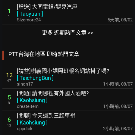
[贈送] 大同電鍋/嬰兒汽座
1
[
Taoyuan
]
1
Sizemore24
5天前
,
08/02
更多 近期熱門文章 >>
PTT台灣在地區 即時熱門文章
[請益]樹義國小課照班報名網站掛了嗎?
12
[
TaichungBun
]
47
sinon17
1小時前
,
08/07
[問題] 請問哪裡有外國人酒吧?
5
[
Kaohsiung
]
8
createitem
1小時前
,
08/07
[閒聊] 今天遇到三起車禍
6
[
Kaohsiung
]
13
dppdick
2小時前
,
08/07