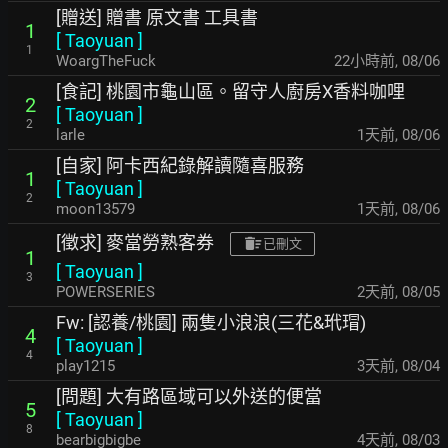
[贈送] 贈書 原文書 工具書
1
[
Taoyuan
]
1
WoargTheFuck
22小時前
,
08/06
[食記] 桃園市龜山區。留守人廚房X香料咖哩
2
[
Taoyuan
]
2
larle
1天前
,
08/06
[自家] 阿卡西紀錄解讀隨喜服務
1
[
Taoyuan
]
2
moon13579
1天前
,
08/06
[徵求] 麥當勞熟客券
已刪文
1
[
Taoyuan
]
3
POWERSERIES
2天前
,
08/05
Fw: [認養/桃園] 兩隻小浪浪(三花&玳瑁)
4
[
Taoyuan
]
4
play1215
3天前
,
08/04
[問題] 大有路區域可以外送的便當
5
[
Taoyuan
]
8
bearbigbigbe
4天前
,
08/03