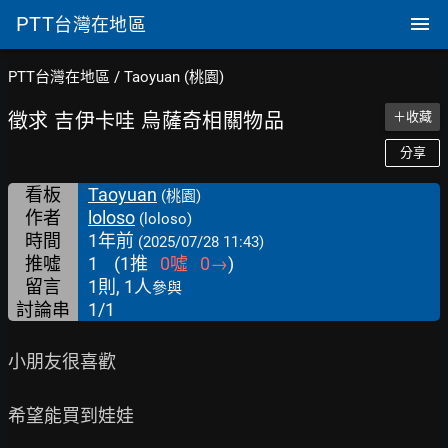
PTT
台灣在地區
PTT台灣在地區
/
Taoyuan (桃園)
徵求 吉伊卡哇 烏薩奇相關物品
＋收藏
分享
看板
Taoyuan
(桃園)
作者
loloso
(loloso)
時間
1年前
(2025/07/28 11:43)
推噓
1
(
1
推
0
噓
0
→
)
留言
1則, 1人
參與
討論串
1/1
小朋友很喜歡

希望能買到娃娃
