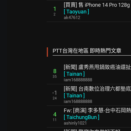
[買賣] 售 iPhone 14 Pro 128
1
[
Taoyuan
]
2
ak47612
PTT台灣在地區 即時熱門文章
[新聞] 盧秀燕甩鍋致癌油還
8
[
Tainan
]
35
iam168888888
[新聞] 台南數位治理六都墊
-1
[
Tainan
]
24
iam168888888
Fw: [商演] 李多慧-台中石
4
[
TaichungBun
]
11
ashinly1021