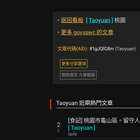
‣
返回看板
[
Taoyuan
]
桃園
‣
更多 govsswc 的文章
文章代碼(AID):
#1gJQlG8m
(Taoyuan)
更多分享選項
關閉廣告 方便截圖
Taoyuan 近期熱門文章
[食記] 桃園市龜山區。留守
2
[
Taoyuan
]
2
larle