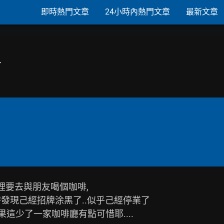
即時熱門文章
24小時內熱門文章
最新文章
了
裡要去與朋友喝個咖啡,

發現己經招牌涂黑了..似乎己經停業了

這少了一家咖啡廳有點可惜耶....
