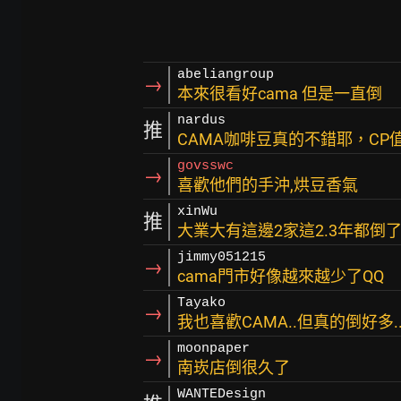
abeliangroup
→
本來很看好cama 但是一直倒
nardus
推
CAMA咖啡豆真的不錯耶，CP
govsswc
→
喜歡他們的手沖,烘豆香氣
xinWu
推
大業大有這邊2家這2.3年都倒了.
jimmy051215
→
cama門市好像越來越少了QQ
Tayako
→
我也喜歡CAMA..但真的倒好多..Q_
moonpaper
→
南崁店倒很久了
WANTEDesign