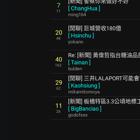
[新聞] 警察你來做好不好
7
[
ChangHua
]
11
ming164
[閒聊] 巨城營收180億
20
[
Hsinchu
]
48
yokann
Re: [新聞] 黃偉哲指台糖
40
[
Tainan
]
163
bulden
[閒聊] 三井LALAPORT可能
29
[
Kaohsiung
]
62
mikamitomoya
[新聞] 板橋特區3.3公頃地
11
[
BigBanciao
]
26
godofsex