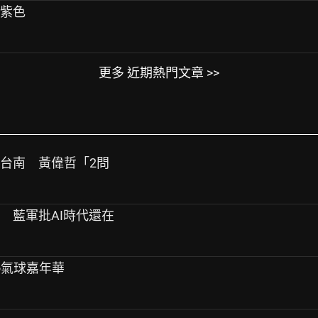
g 紫色
更多 近期熱門文章 >>
扯台南 黃偉哲「2問
底 藍軍批AI時代還在
岡熱氣球嘉年華