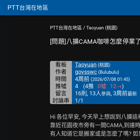
PTT
台灣在地區
PTT台灣在地區
/
Taoyuan (桃園)
[問題]八擴CAMA咖啡怎麼停業
看板
Taoyuan
(桃園)
作者
govsswc
(Bulubulu)
時間
4周前
(2026/07/08 01:45)
推噓
4
(
4
推
0
噓
12
→
)
留言
16則, 13人
, 3周前
參與
最新
討論串
1/1
Hi 各位早安, 今天早上想說到八擴這
靠近花園夜市旁有一間CAMA,到達時
有人知道它是搬家或是怎麼了嗎? 如果