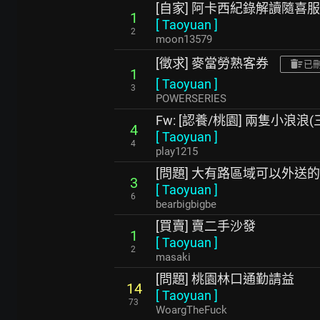
[自家] 阿卡西紀錄解讀隨喜
1
[
Taoyuan
]
2
moon13579
[徵求] 麥當勞熟客券
已
1
[
Taoyuan
]
3
POWERSERIES
Fw: [認養/桃園] 兩隻小浪浪
4
[
Taoyuan
]
4
play1215
[問題] 大有路區域可以外送
3
[
Taoyuan
]
6
bearbigbigbe
[買賣] 賣二手沙發
1
[
Taoyuan
]
2
masaki
[問題] 桃園林口通勤請益
14
[
Taoyuan
]
73
WoargTheFuck