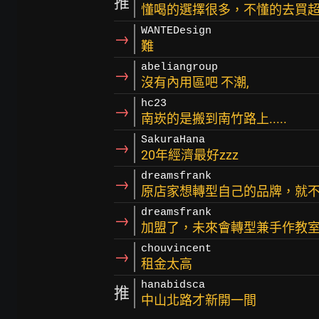
推
懂喝的選擇很多，不懂的去買
WANTEDesign
→
難
abeliangroup
→
沒有內用區吧 不潮,
hc23
→
南崁的是搬到南竹路上.....
SakuraHana
→
20年經濟最好zzz
dreamsfrank
→
原店家想轉型自己的品牌，就不跟
dreamsfrank
→
加盟了，未來會轉型兼手作教
chouvincent
→
租金太高
hanabidsca
推
中山北路才新開一間