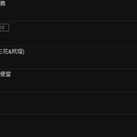
服務
刪文
(三花&玳瑁)
的便當