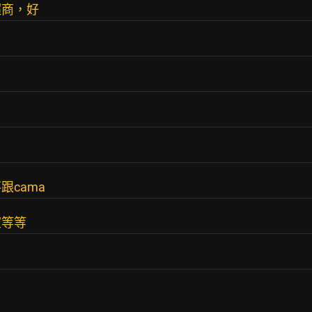
超商，好
cama
室等等