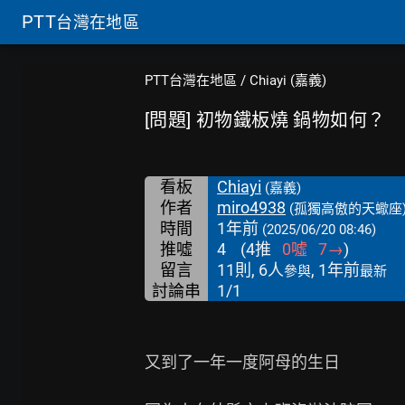
PTT
台灣在地區
PTT台灣在地區
/
Chiayi (嘉義)
[問題] 初物鐵板燒 鍋物如何？
看板
Chiayi
(嘉義)
作者
miro4938
(孤獨高傲的天蠍座
時間
1年前
(2025/06/20 08:46)
推噓
4
(
4
推
0
噓
7
→
)
留言
11則, 6人
, 1年前
參與
最新
討論串
1/1
又到了一年一度阿母的生日
