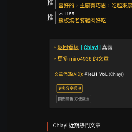
推
蠻好的，主廚有巧思，吃起來
vs1155
推
鐵板燒老饕豬肉好吃
‣
返回看板
[
Chiayi
]
嘉義
‣
更多 miro4938 的文章
文章代碼(AID):
#1eLH_WxL
(Chiayi)
更多分享選項
關閉廣告 方便截圖
Chiayi 近期熱門文章