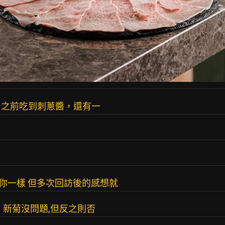
，之前吃到刺蔥醬，還有一
跟你一樣 但多次回訪後的感想就
、新菊沒問題,但反之則否