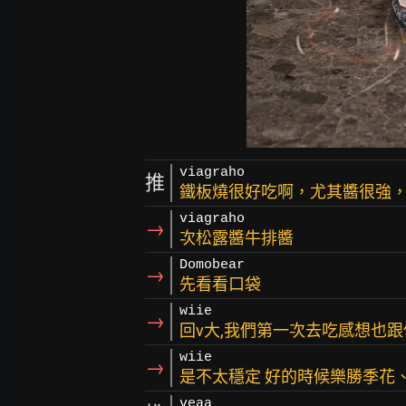
viagraho
推
鐵板燒很好吃啊，尤其醬很強
viagraho
→
次松露醬牛排醬
Domobear
→
先看看口袋
wiie
→
回v大,我們第一次去吃感想也
wiie
→
是不太穩定 好的時候樂勝季花
veaa