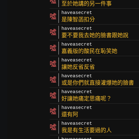
噓
至於她講的另一件事
haveasecret
噓
是陳智菡扣分
haveasecret
噓
要不要我去她的臉書跟她說
haveasecret
噓
嘉義版的酸民在恥笑她
haveasecret
噓
讓她反省反省
haveasecret
噓
或是你們就直接灌爆她的臉書
haveasecret
噓
好讓她痛定思痛呢？
haveasecret
噓
還有阿
haveasecret
噓
我是有生活要過的人