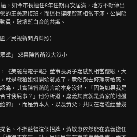
輸過，如今市長連任8年任期再次屆滿，地方不斷傳出

營的王美惠接班。而這也讓陳智菡相當不滿，公開暗

動員，破壞藍白合的共識。

圖／民視新聞資料照）

黨」 怒轟陳智菡沒大沒小

，《美麗島電子報》董事長吳子嘉感到相當傻眼，大

，就是戰狼姐姐開始發威了，竟然跑去修理黃敏惠、

認為，其實陳智菡的言論本身沒錯，「因為如果我是

合甘我屁事？」他分析道，嘉義其實就是黃家的地盤

給的」，而是黃本人、以及黃父，共同在嘉義經營幾

提名、不掛藍營這個招牌，黃敏惠依然能在嘉義擔任
