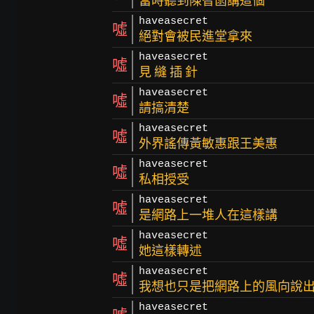
當時聽到陳智菡講這個
haveasecret
噓
絕對會被民進堂拿來
haveasecret
噓
見 縫 插 針
haveasecret
噓
請搞清楚
haveasecret
噓
外界謠傳黃敏惠跟王美惠
haveasecret
噓
私相授受
haveasecret
噓
是網路上一堆人在這樣講
haveasecret
噓
她這樣轉述
haveasecret
噓
我想也只是把網路上的風向說
haveasecret