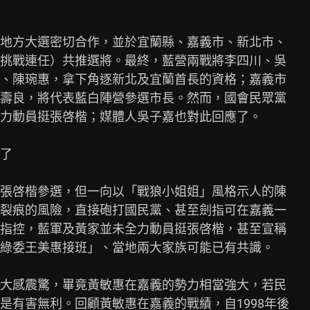
地方大選密切合作，並於宜蘭縣、嘉義市、新北市、

挑戰連任）共推選將。最終，藍營兩戰將李四川、吳

、陳琬惠，拿下角逐新北及宜蘭首長的資格；嘉義市

壽良，將代表藍白陣營參選市長。然而，國會民眾黨

力動員挺張啓楷；媒體人吳子嘉也對此回應了。

了

張啓楷參選，但一向以「戰狼小姐姐」風格示人的陳

裂痕的風險，直接砲打國民黨、甚至劍指可在嘉義一

指控，藍軍及黃家並未全力動員挺張啓楷，甚至宣稱

綠委王美惠接班」、當地兩大家族可能已有共識。

大感震驚，畢竟黃敏惠在嘉義的勢力相當強大，若民

有害無利。回顧黃敏惠在嘉義的戰績，自1998年後
