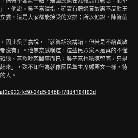
「講得不客氣一點，是國民黨在嘉義靠黃敏惠，而不

」，他說。吳子嘉續指，確實有聽過黃敏惠不反對王

立委，這是大家都能接受的安排；所以他說，陳智菡

，因此吳子嘉說，「就算話沒講錯，但若是不給黃敏

都沒有」。他無奈感嘆道，這些民眾黨人是真的不懂

戰狼、喜歡吵架鬧事而已；吳子嘉也嗆陳智菡，只是

起來」，殊不知行為就像國民黨主席鄭麗文一樣，待

的人。

5af2c922-fc50-34d5-8468-f78d4184f83d