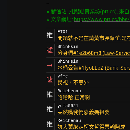
※ 發信站: 批踢踢實業坊(ptt.cc), 來自: 1
※ 文章網址: 
https://www.ptt.cc/bbs
ET01
推
問題就不是在請黃市長幫忙.是
ShinHsin
噓
分身們
#1e2b68m8 (Law-Servic
ShinHsin
→
水桶公告
#1fyoLLeZ (Bank_Serv
yfme
噓
民視，不意外
Reichenau
推
哈哈哈 正常啊
yuma0621
推
竟然嘴我們嘉義媽祖婆
Reichenau
推
讓大薯綁定柯文哲得票輸阿成