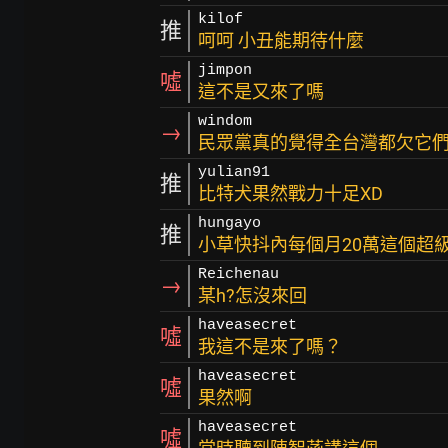
kilof
推
呵呵 小丑能期待什麼
jimpon
噓
這不是又來了嗎
windom
→
民眾黨真的覺得全台灣都欠它們耶
yulian91
推
比特犬果然戰力十足XD
hungayo
推
小草快抖內每個月20萬這個超
Reichenau
→
某h?怎沒來回
haveasecret
噓
我這不是來了嗎？
haveasecret
噓
果然啊
haveasecret
噓