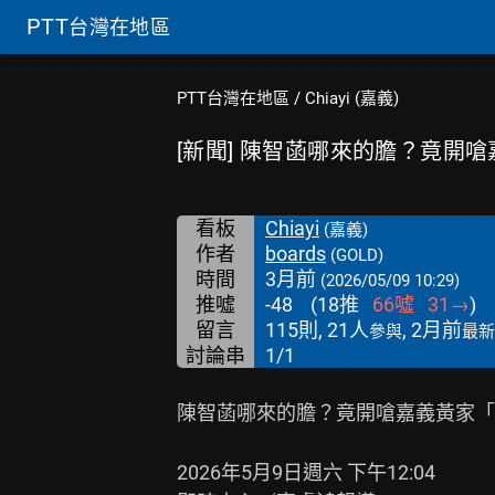
PTT
台灣在地區
PTT台灣在地區
/
Chiayi (嘉義)
[新聞] 陳智菡哪來的膽？竟開
看板
Chiayi
(嘉義)
作者
boards
(GOLD)
時間
3月前
(2026/05/09 10:29)
推噓
-48
(
18
推
66
噓
31
→
)
留言
115則, 21人
, 2月前
參與
最新
討論串
1/1
陳智菡哪來的膽？竟開嗆嘉義黃家「
2026年5月9日週六 下午12:04
