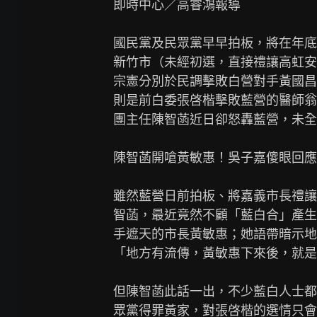
即時中心／高睿鴻報導

國民黨及民眾黨早早拍板，將在年底
新竹市（未經初選，直接禮讓高虹安
宗憲分別於民調擊敗白營對手黃國昌
則是前白委張啓楷擊敗藍營的醫師翁
團主任陳智菡近日卻怒轟藍營，未全
陳智菡開嗆黃敏惠！吳子嘉傻眼回應
雖然藍營日前拍板、將嘉義市長禮讓
智菡，最近竟然不顧「藍白合」產生
手遮天的市長黃敏惠；她語帶暗示地
「地方有流傳，黃敏惠下來後，就是
但陳智菡此話一出，不少藍白人士都
眾黨得罪黃家，對張啓楷的選情只會是