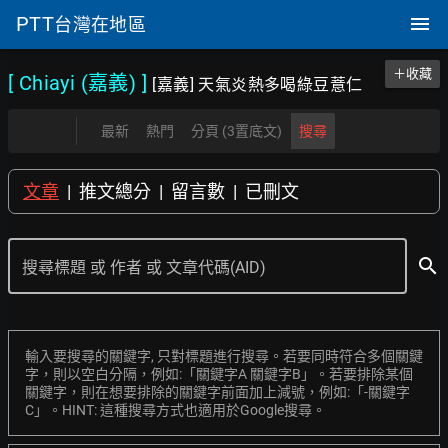
PTT
台灣在地區
＋收藏
[ Chiayi (嘉義)
]
[嘉義] 天氣炎熱多喝綠豆薏仁
最新
熱門
分頁 (3置底文)
搜尋
文章
|
推文總分
|
留言數
|
已刪文
search
搜尋標題 或 作者 或 文章代碼(AID)
輸入要搜尋的關鍵字, 只對標題進行搜尋。若要同時符合多個關鍵
字，則以空白分隔，例如:「關鍵字A 關鍵字B」。若要排除某個
關鍵字，則在想要排除的關鍵字前面加上減號，例如:「-關鍵字
C」。HINT: 這種搜尋方式也適用於Google搜尋。