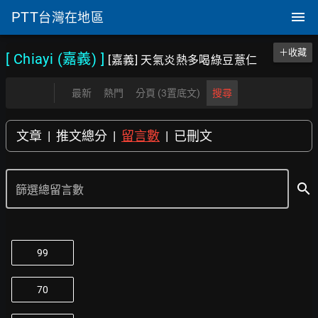
PTT
台灣在地區
＋收藏
[ Chiayi (嘉義)
]
[嘉義] 天氣炎熱多喝綠豆薏仁
最新
熱門
分頁 (3置底文)
搜尋
文章
|
推文總分
|
留言數
|
已刪文
search
篩選總留言數
99
70