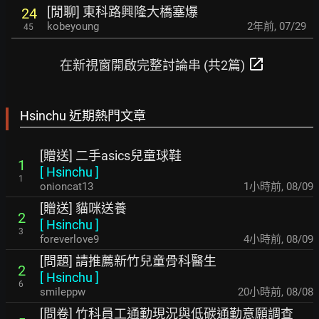
[閒聊] 東科路興隆大橋塞爆
24
kobeyoung
2年前
,
07/29
45
open_in_new
在新視窗開啟完整討論串 (共2篇)
Hsinchu 近期熱門文章
[贈送] 二手asics兒童球鞋
1
[
Hsinchu
]
1
onioncat13
1小時前
,
08/09
[贈送] 貓咪送養
2
[
Hsinchu
]
3
foreverlove9
4小時前
,
08/09
[問題] 請推薦新竹兒童骨科醫生
2
[
Hsinchu
]
6
smileppw
20小時前
,
08/08
[問卷] 竹科員工通勤現況與低碳通勤意願調查