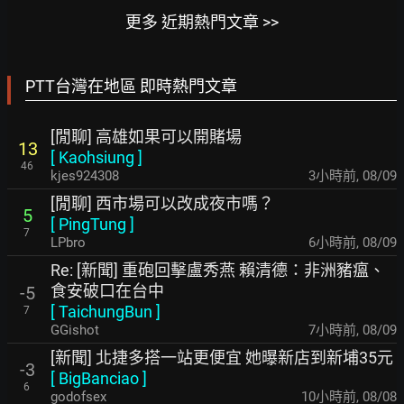
更多 近期熱門文章 >>
PTT台灣在地區 即時熱門文章
[閒聊] 高雄如果可以開賭場
13
[
Kaohsiung
]
46
kjes924308
3小時前
,
08/09
[閒聊] 西市場可以改成夜市嗎？
5
[
PingTung
]
7
LPbro
6小時前
,
08/09
Re: [新聞] 重砲回擊盧秀燕 賴清德：非洲豬瘟、
食安破口在台中
-5
[
TaichungBun
]
7
GGishot
7小時前
,
08/09
[新聞] 北捷多搭一站更便宜 她曝新店到新埔35元
-3
[
BigBanciao
]
6
godofsex
10小時前
,
08/08