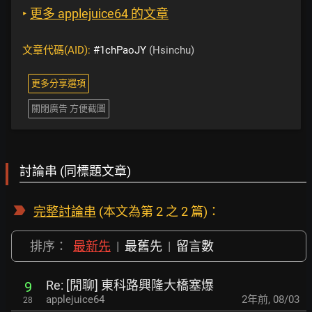
‣
更多 applejuice64 的文章
文章代碼(AID):
#1chPaoJY
(Hsinchu)
更多分享選項
關閉廣告 方便截圖
討論串 (同標題文章)
完整討論串
(本文為第 2 之 2 篇)：
排序：
最新先
|
最舊先
|
留言數
Re: [閒聊] 東科路興隆大橋塞爆
9
applejuice64
2年前
,
08/03
28