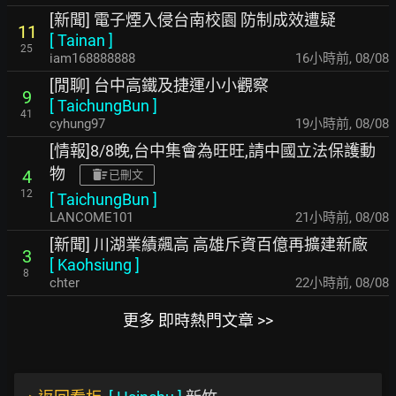
[新聞] 電子煙入侵台南校園 防制成效遭疑
11
[
Tainan
]
25
iam168888888
16小時前
,
08/08
[閒聊] 台中高鐵及捷運小小觀察
9
[
TaichungBun
]
41
cyhung97
19小時前
,
08/08
[情報]8/8晚,台中集會為旺旺,請中國立法保護動
物
4
已刪文
12
[
TaichungBun
]
LANCOME101
21小時前
,
08/08
[新聞] 川湖業績飆高 高雄斥資百億再擴建新廠
3
[
Kaohsiung
]
8
chter
22小時前
,
08/08
更多 即時熱門文章 >>