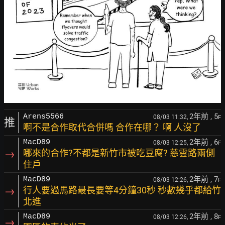
2年前
, 5
Arens5566
08/03 11:32,
F
推
啊不是合作取代合併嗎 合作在哪？ 啊 人沒了
2年前
, 6
MacD89
08/03 12:25,
F
→
哪來的合作?不都是新竹市被吃豆腐? 慈雲路兩側
住戶
2年前
, 7
MacD89
08/03 12:26,
F
→
行人要過馬路最長要等4分鐘30秒 秒數幾乎都給竹
北進
2年前
, 8
MacD89
08/03 12:26,
F
→