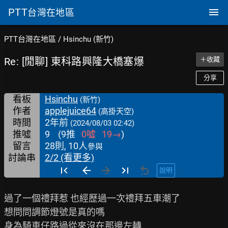
PTT
台灣在地區
PTT台灣在地區
/
Hsinchu (新竹)
Re: [閒聊] 東科路興隆大橋塞爆
＋收藏
分享
看板
Hsinchu
(新竹)
作者
applejuice64
(高掛天空)
時間
2年前
(2024/08/03 02:42)
推噓
9
(
9
推
0
噓
19
→
)
留言
28則, 10人
參與
討論串
2/2 (看更多)
說明
過了一個禮拜惹 也經歷過一次禮拜五車潮了

想問問調節燈號是真的嗎

身為騎車仔路過從來沒在那邊左轉
