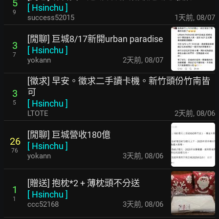
5
[
Hsinchu
]
9
success52015
1天前
,
08/07
[閒聊] 巨城8/17新開urban paradise
3
[
Hsinchu
]
7
yokann
2天前
,
08/07
[徵求] 早安。徵求二手讀卡機。新竹頭份竹南皆
可
3
[
Hsinchu
]
5
LTOTE
2天前
,
08/06
[閒聊] 巨城營收180億
26
[
Hsinchu
]
76
yokann
3天前
,
08/06
[贈送] 抱枕*2 + 薄枕頭不分送
1
[
Hsinchu
]
1
ccc52168
3天前
,
08/06