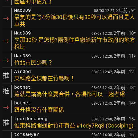
園區的車佔光了
2年前
, 9
MacD89
08/03 12:27,
F
→
最氣的是等4分鐘30秒後只有30秒可以過而且是人
車共
2年前
, 10
MacD89
08/03 12:28,
F
→
享那30秒 是怎樣?兩側住戶繳給新竹市政府的地方
稅比
2年前
, 11
MacD89
08/03 12:28,
F
→
竹北市民少嗎？
2年前
, 12
AirGod
08/03 12:42,
F
推
東科路全線都在竹縣啊！
2年前
, 13
botnet
08/03 12:43,
F
推
這就是講為什麼要合併，各項都可以一起考慮
2年前
, 14
botnet
08/03 12:43,
F
→
跟升格沒有什麼關係
2年前
, 15
tgordoncheng
08/03 12:48,
F
推
惟東科路開通對竹市有益
#1cdy7RqS (Gossiping)
2年前
, 16
tomsawyer
08/03 14:00,
F