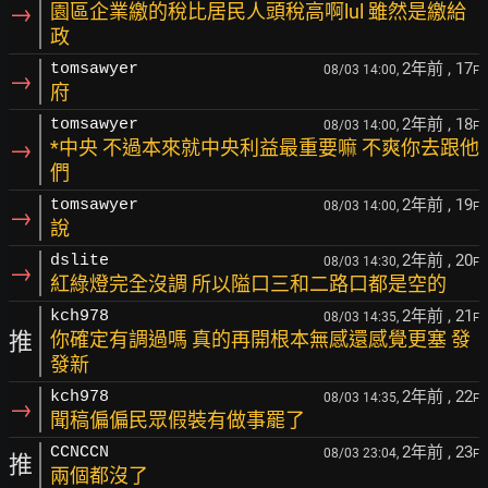
→
園區企業繳的稅比居民人頭稅高啊lul 雖然是繳給
政
2年前
, 17
tomsawyer
08/03 14:00,
F
→
府
2年前
, 18
tomsawyer
08/03 14:00,
F
→
*中央 不過本來就中央利益最重要嘛 不爽你去跟他
們
2年前
, 19
tomsawyer
08/03 14:00,
F
→
說
2年前
, 20
dslite
08/03 14:30,
F
→
紅綠燈完全沒調 所以隘口三和二路口都是空的
2年前
, 21
kch978
08/03 14:35,
F
推
你確定有調過嗎 真的再開根本無感還感覺更塞 發
發新
2年前
, 22
kch978
08/03 14:35,
F
→
聞稿偏偏民眾假裝有做事罷了
2年前
, 23
CCNCCN
08/03 23:04,
F
推
兩個都沒了