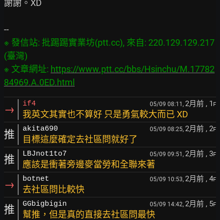
謝謝。XD

※ 發信站: 批踢踢實業坊(ptt.cc), 來自: 220.129.129.217 
(臺灣)

※ 文章網址: 
https://www.ptt.cc/bbs/Hsinchu/M.17782
84969.A.0ED.html
2月前
, 1
if4
05/09 08:11,
F
→
我英文其實也不算好 只是勇氣較大而已 XD
2月前
, 2
akita690
05/09 08:25,
F
推
目標這麼確定去社區問就好了
2月前
, 3
LBJnot1to7
05/09 09:51,
F
推
應該是衝著旁邊麥當勞和全聯來著
2月前
, 4
botnet
05/09 10:53,
F
→
去社區問比較快
2月前
, 5
GGbigbigin
05/09 14:42,
F
推
幫推，但是真的直接去社區問最快