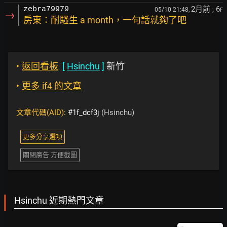
2月前
, 6
zebra79979
05/10 21:48,
F
→
房東：耐騷生 a month，一句話就夠了吧
‣
返回看板
[
Hsinchu
]
新竹
‣
更多 if4 的文章
文章代碼(AID):
#1f_dcf3j
(Hsinchu)
更多分享選項
關閉廣告 方便截圖
Hsinchu 近期熱門文章