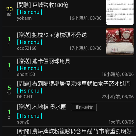
[閒聊] 巨城營收180億
20
[
Hsinchu
]
50
yokann
16小時前
,
08/06
[贈送] 抱枕*2 + 薄枕頭不分送
1
[
Hsinchu
]
1
ccc52168
17小時前
,
08/06
[贈送] 迪卡儂羽球用具
1
[
Hsinchu
]
1
short150
18小時前
,
08/06
[問題] 看到隔壁鄰居停完機車就抽電子菸才進門
5
[
Hsinchu
]
17
DFIGHT
23小時前
,
08/06
[贈送] 木地板 墨水匣
已刪文
1
[
Hsinchu
]
2
sonyE
1天前
,
08/05
[新聞] 農耕牌炊粉複驗仍含甲醛 竹市府重罰明好