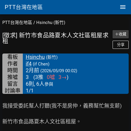
PTT
台灣在地區
PTT台灣在地區
/
Hsinchu (新竹)
[徵求] 新竹市食品路夏木人文社區租屋求
＋收藏
租
分享
看板
Hsinchu
(新竹)
作者
if4
(if Chen)
時間
2月前
(2026/05/09 00:02)
推噓
3
(
3
推
0
噓
3
→
)
留言
6則, 6人
參與
討論串
1/1
我接受委託幫人打聽(我不是房仲，義務幫忙無支薪)

新竹市食品路夏木人文社區租屋。
