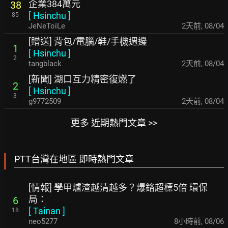
企業384萬元
38
[
Hsinchu
]
85
JeNeToiLe
2天前
,
08/04
[贈送] 背包/電腦/鞋/手機週邊
1
[
Hsinchu
]
2
tangblack
2天前
,
08/04
[新聞] 湖口互力精密復燃了
2
[
Hsinchu
]
3
g9772509
2天前
,
08/04
更多 近期熱門文章 >>
PTT台灣在地區 即時熱門文章
[情報] 學甲爐渣越清越多？爆鉻超標5倍 環保
局：
6
[
Tainan
]
18
neo5277
8小時前
,
08/06