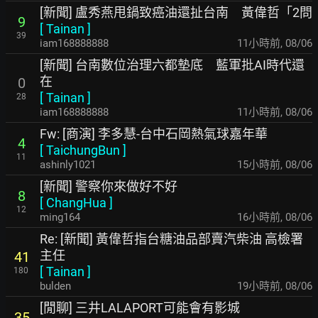
[新聞] 盧秀燕甩鍋致癌油還扯台南 黃偉哲「2問
9
[
Tainan
]
39
iam168888888
11小時前
,
08/06
[新聞] 台南數位治理六都墊底 藍軍批AI時代還
在
0
[
Tainan
]
28
iam168888888
11小時前
,
08/06
Fw: [商演] 李多慧-台中石岡熱氣球嘉年華
4
[
TaichungBun
]
11
ashinly1021
15小時前
,
08/06
[新聞] 警察你來做好不好
8
[
ChangHua
]
12
ming164
16小時前
,
08/06
Re: [新聞] 黃偉哲指台糖油品部賣汽柴油 高檢署
主任
41
[
Tainan
]
180
bulden
19小時前
,
08/06
[閒聊] 三井LALAPORT可能會有影城
35