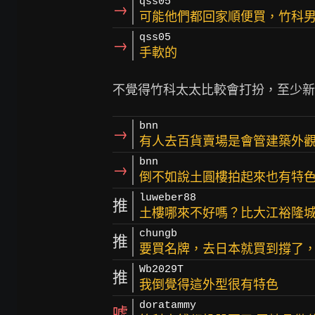
qss05
→
可能他們都回家順便買，竹科
qss05
→
手軟的
bnn
→
有人去百貨賣場是會管建築外
bnn
→
倒不如說土圓樓拍起來也有特
luweber88
推
土樓哪來不好嗎？比大江裕隆
chungb
推
要買名牌，去日本就買到撐了
Wb2029T
推
我倒覺得這外型很有特色
doratammy
噓