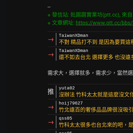
※ 發信站: 批踢踢實業坊(ptt.cc), 來自: 1
※ 文章網址: 
https://www.ptt.cc/bb
TaiwanXDman
→
不對 精品打不到 是因為要買
TaiwanXDman
→
還不如去台北 選擇更多 也沒遠
yuta02
推
沒辦法 竹科太太就是這麼沒文
hoij79627
→
竹北遠百的奢侈品品牌很沒吸
qss05
→
竹科太太很多也台北來的吧，