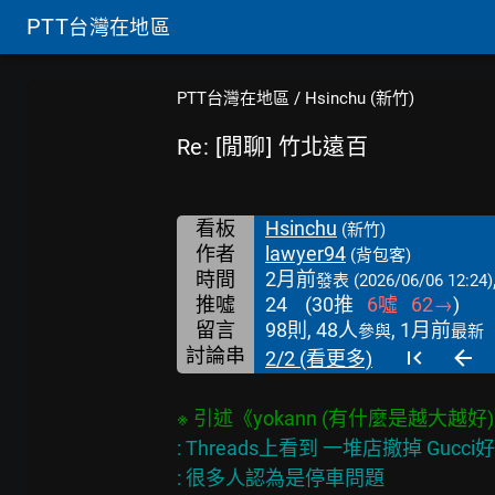
PTT
台灣在地區
PTT台灣在地區
/
Hsinchu (新竹)
Re: [閒聊] 竹北遠百
看板
Hsinchu
(新竹)
作者
lawyer94
(背包客)
時間
2月前
發表
(2026/06/06 12:24)
推噓
24
(
30
推
6
噓
62
→
)
留言
98則, 48人
, 1月前
參與
最新
討論串
2/2 (看更多)
: Threads上看到 一堆店撤掉 Gucci
: 很多人認為是停車問題
