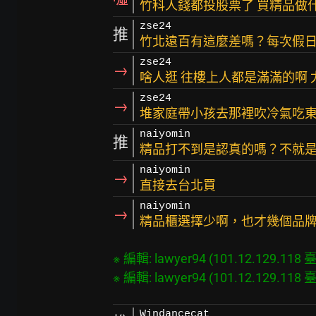
竹科人錢都投股票了 買精品做
zse24
推
竹北遠百有這麼差嗎？每次假
zse24
→
啥人逛 往樓上人都是滿滿的啊 
zse24
→
堆家庭帶小孩去那裡吹冷氣吃
naiyomin
推
精品打不到是認真的嗎？不就
naiyomin
→
直接去台北買
naiyomin
→
精品櫃選擇少啊，也才幾個品
※ 編輯: lawyer94 (101.12.129.118 臺灣
Windancecat