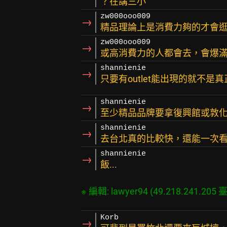
？在講三小
zw000ooo009
→
精品理論上是消費力夠的才會
zw000ooo009
→
或高消費力的人都會去，會爆
shannienie
→
只要有outlet能出現的就不是
shannienie
→
至少精品品牌要拿復興館或敦
shannienie
→
去台北真的比較快，還能一次
shannienie
→
飯...
Korb
→