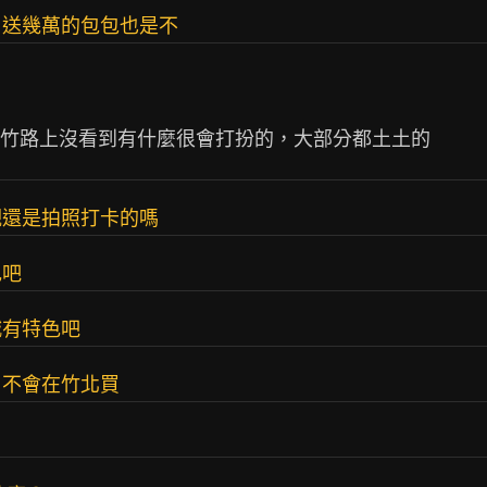
男送幾萬的包包也是不
觀還是拍照打卡的嗎
色吧
城有特色吧
，不會在竹北買