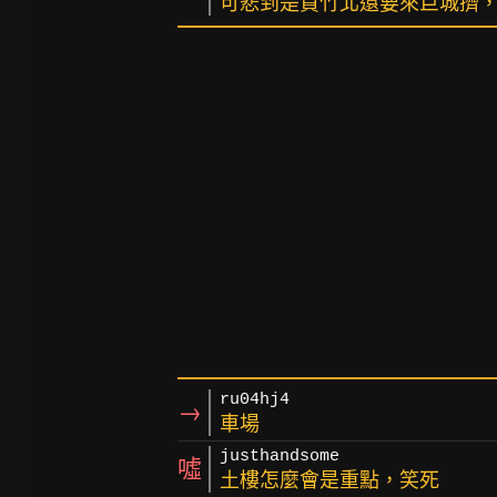
可悲到是買竹北還要來巨城擠
ru04hj4
→
車場
justhandsome
噓
土樓怎麼會是重點，笑死