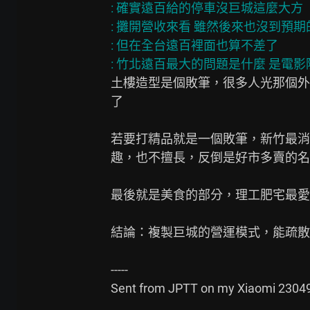
: 確實遠百給的停車沒巨城這麼大方

: 攤開營收來看 雖然後來也沒到預期
: 但在全台遠百裡面也算不差了

土樓造型是個敗筆，很多人光那個外
了

若要打精品就是一個敗筆，新竹最消
趣，也不擅長，反倒是好市多賣的名
最後就是美食的部分，理工肥宅最愛
結論：複製巨城的營運模式，能疏散
-----

Sent from JPTT on my Xiaomi 2304