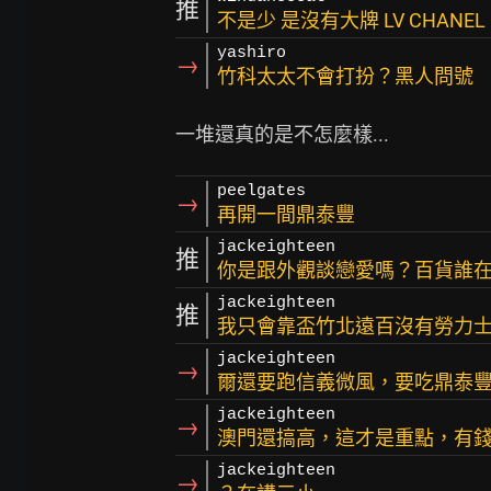
推
不是少 是沒有大牌 LV CHANEL
yashiro
→
竹科太太不會打扮？黑人問號
peelgates
→
再開一間鼎泰豐
jackeighteen
推
你是跟外觀談戀愛嗎？百貨誰
jackeighteen
推
我只會靠盃竹北遠百沒有勞力士
jackeighteen
→
爾還要跑信義微風，要吃鼎泰
jackeighteen
→
澳門還搞高，這才是重點，有
jackeighteen
→