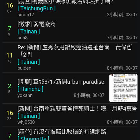
[請益]樹義國小課照班報名網站掛了嗎?
16
[
TaichungBun
]
67
sinon17
2小時前
,
08/07
[徵求] 弱電廠商
7
[
Tainan
]
9
sun8
7小時前
,
08/07
Re: [新聞] 盧秀燕甩鍋致癌油還扯台南 黃偉哲
「2問
11
[
Tainan
]
76
bulden
8小時前
,
08/07
[閒聊] 巨城8/17新開urban paradise
2
[
Hsinchu
]
5
yokann
8小時前
,
08/07
[新聞] 台南單親雙寶爸撞死騎士！嘆「月薪4萬똠
16
[
Tainan
]
28
whj0530
8小時前
,
08/07
[請益] 有沒有推薦比較穩的有線網路
7
[
ShuangHe
]