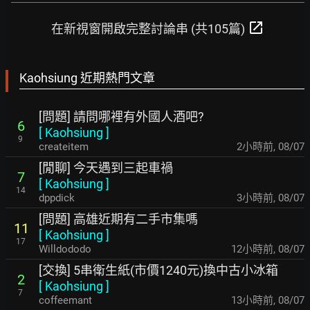
open_in_new
在新視窗開啟完整討論串 (共105篇)
Kaohsiung 近期熱門文章
[問題] 請問哪裡有外國人酒吧?
6
[
Kaohsiung
]
9
createitem
2小時前
,
08/07
[閒聊] 今天遇到三起車禍
7
[
Kaohsiung
]
14
dppdick
3小時前
,
08/07
[問題] 高雄近期有二手市集嗎
11
[
Kaohsiung
]
17
Willdododo
12小時前
,
08/07
[交換] 5串衛生紙(市價1240元)換中古小冰箱
2
[
Kaohsiung
]
7
coffeemant
13小時前
,
08/07