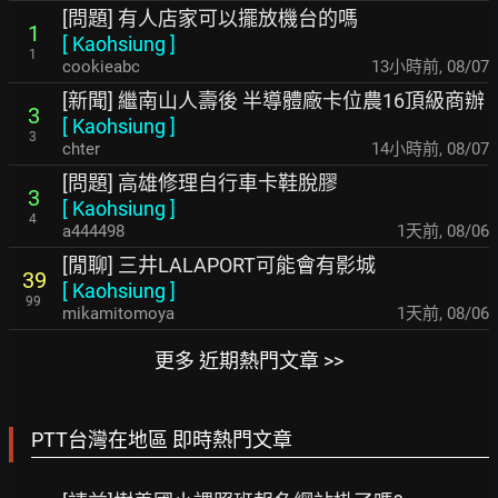
[問題] 有人店家可以擺放機台的嗎
1
[
Kaohsiung
]
1
cookieabc
13小時前
,
08/07
[新聞] 繼南山人壽後 半導體廠卡位農16頂級商辦
3
[
Kaohsiung
]
3
chter
14小時前
,
08/07
[問題] 高雄修理自行車卡鞋脫膠
3
[
Kaohsiung
]
4
a444498
1天前
,
08/06
[閒聊] 三井LALAPORT可能會有影城
39
[
Kaohsiung
]
99
mikamitomoya
1天前
,
08/06
更多 近期熱門文章 >>
PTT台灣在地區 即時熱門文章