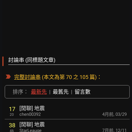
討論串 (同標題文章)
完整討論串
(本文為第 70 之 105 篇)：
排序：
最新先
|
最舊先
|
留言數
[閒聊] 地震
17
chen00392
4月前
,
03/29
20
[閒聊] 地震
38
StarLeauge
7月前
,
12/11
46