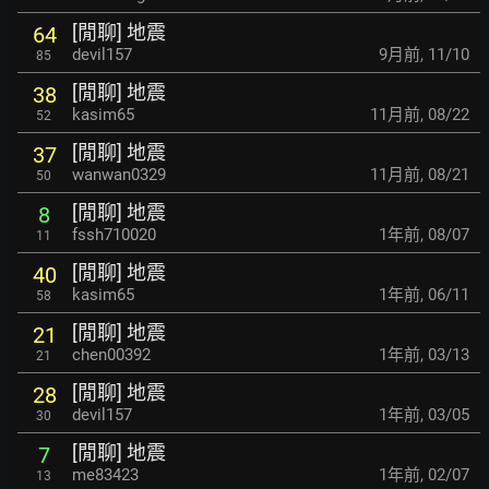
[閒聊] 地震
64
devil157
9月前
,
11/10
85
[閒聊] 地震
38
kasim65
11月前
,
08/22
52
[閒聊] 地震
37
wanwan0329
11月前
,
08/21
50
[閒聊] 地震
8
fssh710020
1年前
,
08/07
11
[閒聊] 地震
40
kasim65
1年前
,
06/11
58
[閒聊] 地震
21
chen00392
1年前
,
03/13
21
[閒聊] 地震
28
devil157
1年前
,
03/05
30
[閒聊] 地震
7
me83423
1年前
,
02/07
13