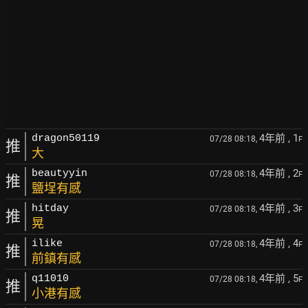
4年前
, 1
dragon50119
07/28 08:18,
F
推
大
4年前
, 2
beautyyin
07/28 08:18,
F
推
鹽埕有感
4年前
, 3
hitday
07/28 08:18,
F
推
晃
4年前
, 4
ilike
07/28 08:18,
F
推
前鎮有感
4年前
, 5
q11010
07/28 08:18,
F
推
小港有感