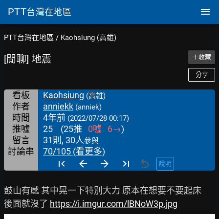
PTT
台灣在地區
PTT台灣在地區
/
Kaohsiung (高雄)
[閒聊] 地震
＋收藏
分享
看板
Kaohsiung
(高雄)
作者
anniekk
(anniek)
時間
4年前
(2022/07/28 00:17)
推噓
25
(
25
推
0
噓
6
→
)
留言
31則, 30人
參與
討論串
70/105 (看更多)
說明
鼓山有感 其中晃一下特別大力 原本在想要不要起床

後面就沒了 
https://i.imgur.com/lBNoW3p.jpg