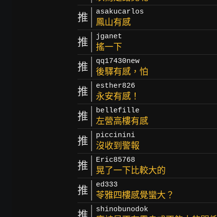
asakucarlos
推
鳳山有感
jganet
推
搖一下
qq17430new
推
後驛有感，怕
esther826
推
永安有感！
bellefille
推
左營高樓有感
piccinini
推
沒收到警報
Eric85768
推
晃了一下比較大的
ed333
推
苓雅四樓感覺蠻大？
shinobunodok
推