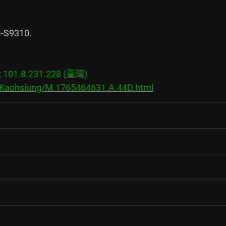
S9310.

01.8.231.228 (臺灣)

s/Kaohsiung/M.1765464631.A.44D.html