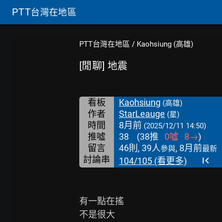
PTT
台灣在地區
PTT台灣在地區
/
Kaohsiung (高雄)
[閒聊] 地震
看板
Kaohsiung
(高雄)
作者
StarLeauge
(星)
時間
8月前
(2025/12/11 14:50)
推噓
38
(
38
推
0
噓
8
→
)
留言
46則, 39人
, 8月前
參與
最新
討論串
104/105 (看更多)
有一點在搖

不是很大
