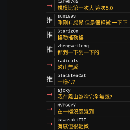
caf00765
→
規模比第一次大 這次5.0
sun1993
推
剛剛有感覺 但是很輕微 一下下
Stariz0n
推
搖勒搖勒搖
zhengweilong
推
都剉一下剉一下的
radicals
→
鼓山無感
blackteaCat
推
一樣4.7
ajcky
→
我在鳳山為啥完全無感?
MVPGGYY
→
在一樓沒感覺到
kawasakiZII
→
有感但很輕微