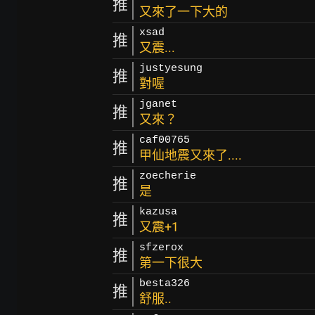
推
又來了一下大的
xsad
推
又震...
justyesung
推
對喔
jganet
推
又來？
caf00765
推
甲仙地震又來了....
zoecherie
推
是
kazusa
推
又震+1
sfzerox
推
第一下很大
besta326
推
舒服..