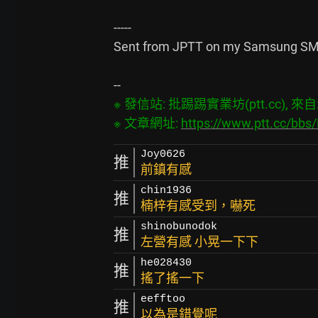
-----

Sent from JPTT on my Samsung SM-
※ 發信站: 批踢踢實業坊(ptt.cc), 來自: 1
※ 文章網址: 
https://www.ptt.cc/bb
Joy0626
推
前鎮有感
chin1936
推
楠梓有感受到，嚇死
shinobunodok
推
左營有感 小晃一下下
he028430
推
搖了搖一下
eefftoo
推
以為是錯覺呢