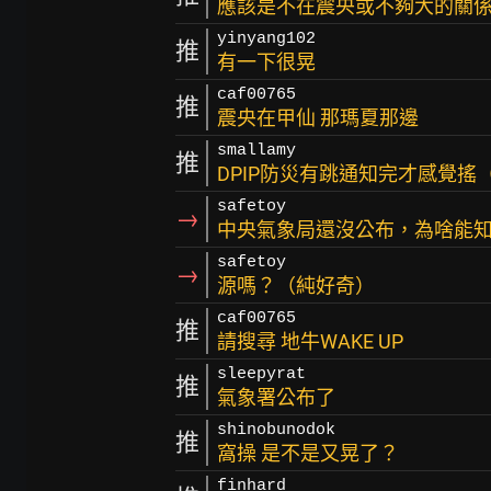
應該是不在震央或不夠大的關
yinyang102
推
有一下很晃
caf00765
推
震央在甲仙 那瑪夏那邊
smallamy
推
DPIP防災有跳通知完才感覺搖
safetoy
→
中央氣象局還沒公布，為啥能
safetoy
→
源嗎？（純好奇）
caf00765
推
請搜尋 地牛WAKE UP
sleepyrat
推
氣象署公布了
shinobunodok
推
窩操 是不是又晃了？
finhard