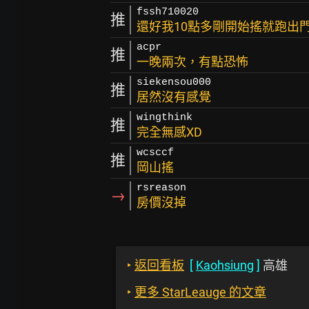
fssh710020
推
還好我10點多剛開始搖就跑出
acpr
推
一晚兩次，有點恐怖
siekensou000
推
居然沒有感覺
wingthink
推
完全無感XD
wcsccf
推
岡山搖
rsreason
→
房價沒掉
‣
返回看板
[
Kaohsiung
]
高雄
‣
更多 StarLeauge 的文章