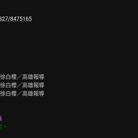
7327/8475165
編
定。