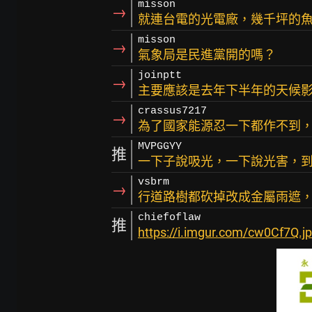
misson
→
就連台電的光電廠，幾千坪的
misson
→
氣象局是民進黨開的嗎？
joinptt
→
主要應該是去年下半年的天候
crassus7217
→
為了國家能源忍一下都作不到
MVPGGYY
推
一下子說吸光，一下說光害，到
vsbrm
→
行道路樹都砍掉改成金屬雨遮
chiefoflaw
推
https://i.imgur.com/cw0Cf7Q.j