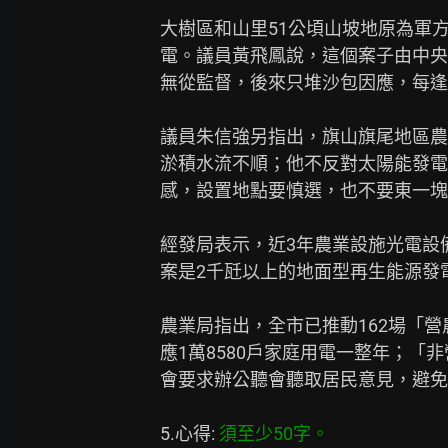
大樹區和山里51公頃山坡地原為軍
電。議員黃飛鳳說，這個案子由中央
無從監督，後來只堆沙包因應，每逢
議員朱信強另指出，旗山旗尾地區農
淤積水流不順；他不反對太陽能發電
感，設置地點要慎選，也不要東一塊
經發局表示，近3年農業設施光電設備
案是2千瓩以上的地面型再生能源發
農業局指出，全市已推動162場「營
應1萬8580戶家庭用電一整年；「
會要求辦公聽會聽取居民意見，避免
5.心得: 
須至少50字。