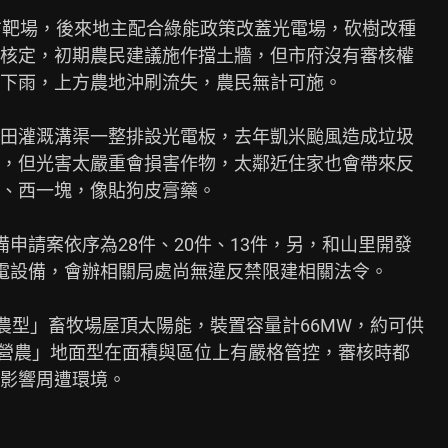
方靶場，後來地主配合綠能政策改蓋光電場，砍樹改種

核定，初期農民建議施作擋土牆，但市府沒有審核權

下雨，上方農地沖刷流失，農民無計可施。

田灌溉溝渠一整排設光電板，去年凱米颱風造成垃圾

，但光害太嚴重會損害作物，太鄰近住家也會帶來反

、西一塊，像貼狗皮膏藥。

申請案依序為28件、20件、13件，另，和山里開發

電設備，會辦相關局處尚無違反禁限建相關法令。

農型」畜牧場屋頂太陽能，裝置容量計66MW，約可供

非營農」地面型在面積與區位上有嚴格管控，審核時都

影響周遭環境。
