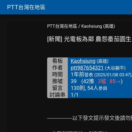
PTT
台灣在地區
PTT台灣在地區
/
Kaohsiung (高雄)
[新聞] 光電板為鄰 農怨番茄園
看板
Kaohsiung
(高雄)
作者
ptt987654321
(大谷躺平)
時間
1年前
發表
(2025/01/08 03:47)
推噓
39
(
42
推
3
噓
85
→
)
留言
130則, 54人
參與
討論串
1/1
-----------------以下發文提示發文後請勿刪除------