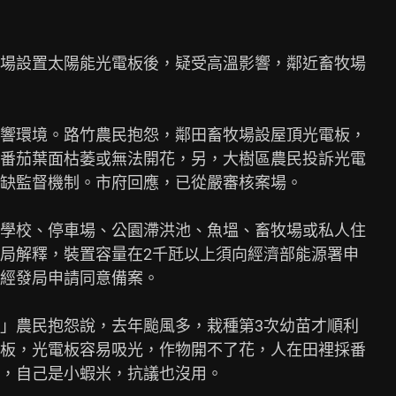
場設置太陽能光電板後，疑受高溫影響，鄰近畜牧場

響環境。路竹農民抱怨，鄰田畜牧場設屋頂光電板，

番茄葉面枯萎或無法開花，另，大樹區農民投訴光電

缺監督機制。市府回應，已從嚴審核案場。

學校、停車場、公園滯洪池、魚塭、畜牧場或私人住

局解釋，裝置容量在2千瓩以上須向經濟部能源署申

經發局申請同意備案。

」農民抱怨說，去年颱風多，栽種第3次幼苗才順利

板，光電板容易吸光，作物開不了花，人在田裡採番

，自己是小蝦米，抗議也沒用。
