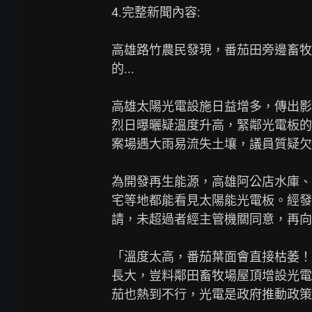
4.完整新聞內容:

高雄路竹農民發現，番茄田旁邊畜牧
的...

高雄太陽光電設施日益增多，傳出影
烈日曝曬疑溫度升高，緊鄰光電板的
案場遇大雨易流失土壤，議員質疑欠
為開發再生能源，高雄阿公店水庫、
宅等地都能看見太陽能光電板。經發
請，未超過者經主管機關同意，再向
「溫度太高，番茄葉面會直接枯萎！
長大，豈料鄰田畜牧場屋頂增設光電
茄也熱到不行，光電是政府推動政策