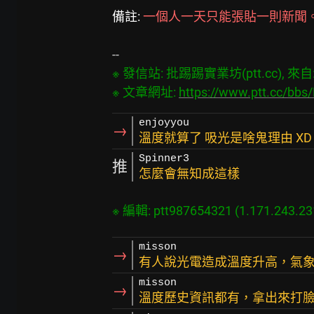
備註: 
一個人一天只能張貼一則新聞
※ 發信站: 批踢踢實業坊(ptt.cc), 來自: 1
※ 文章網址: 
https://www.ptt.cc/bb
enjoyyou
→
溫度就算了 吸光是啥鬼理由 XD
Spinner3
推
怎麼會無知成這樣
misson
→
有人說光電造成溫度升高，氣
misson
→
溫度歷史資訊都有，拿出來打