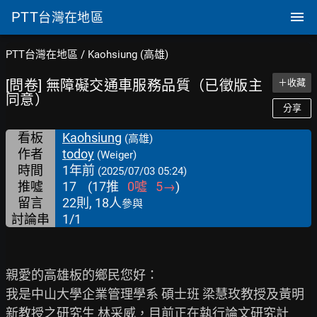
PTT
台灣在地區
PTT台灣在地區
/
Kaohsiung (高雄)
[問卷] 無障礙交通車服務品質（已徵版主
＋收藏
同意）
分享
看板
Kaohsiung
(高雄)
作者
todoy
(Weiger)
時間
1年前
(2025/07/03 05:24)
推噓
17
(
17
推
0
噓
5
→
)
留言
22則, 18人
參與
討論串
1/1
親愛的高雄板的鄉民您好：

我是中山大學企業管理學系 碩士班 梁慧玫教授及黃明
新教授之研究生 林采威，目前正在執行論文研究計