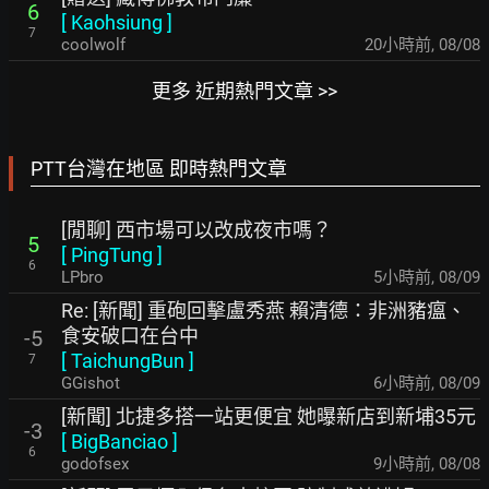
6
[
Kaohsiung
]
7
coolwolf
20小時前
,
08/08
更多 近期熱門文章 >>
PTT台灣在地區 即時熱門文章
[閒聊] 西市場可以改成夜市嗎？
5
[
PingTung
]
6
LPbro
5小時前
,
08/09
Re: [新聞] 重砲回擊盧秀燕 賴清德：非洲豬瘟、
食安破口在台中
-5
[
TaichungBun
]
7
GGishot
6小時前
,
08/09
[新聞] 北捷多搭一站更便宜 她曝新店到新埔35元
-3
[
BigBanciao
]
6
godofsex
9小時前
,
08/08