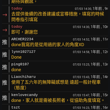
期待與觀感，
1年前
, 9
todoy
07/03 14:30,
F
→
去提供後續的改善建議或宣導措施，填寫的時候
問卷指引填寫
1年前
, 10
todoy
07/03 14:30,
F
→
即可，謝謝您
1年前
, 11
ARCHER2234
07/03 14:52,
F
推
done我寫的是從用過的家人的角度XD
1年前
, 12
lynn1027127
07/03 14:58,
F
推
Done
1年前
, 13
ping0107
07/03 15:25,
F
推
done
1年前
, 14
Liaochiharu
07/03 15:43,
F
推
使用了五六年的無障礙感想是 遠超一般計程車
（態度）
1年前
, 15
kenlovecandy
07/03 15:47,
F
推
done，家人就是需被長照者，從協助角度填寫。
1年前
, 16
tszt
07/03 16:23,
F