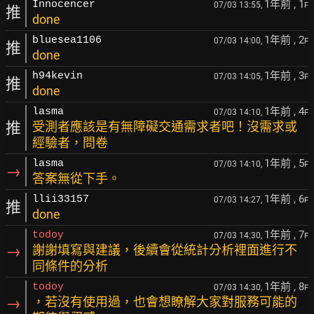
1年前
, 1
Innocencer
07/03 13:55,
F
推
done
1年前
, 2
bluesea1106
07/03 14:00,
F
推
done
1年前
, 3
h94kevin
07/03 14:05,
F
推
done
1年前
, 4
lasma
07/03 14:10,
F
推
受測者應該是有無障礙交通需求者吧！沒需求或
經驗者，問卷
1年前
, 5
lasma
07/03 14:10,
F
→
答案無從下手。
1年前
, 6
llii33157
07/03 14:27,
F
推
done
1年前
, 7
todoy
07/03 14:30,
F
→
謝謝填寫與建議，後續會從統計分析裡面進行不
同條件的分析
1年前
, 8
todoy
07/03 14:30,
F
→
，若沒有使用過，也會想瞭解大家對服務可能的