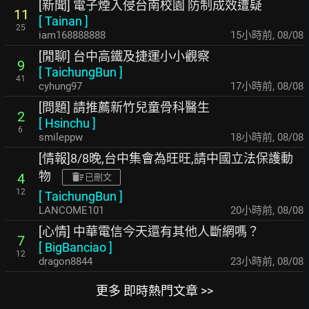
[新聞] 電子煙入侵台南校園 防制成效遭疑
11
[
Tainan
]
25
iam168888888
15小時前
,
08/08
[閒聊] 台中高鐵及捷運小小觀察
9
[
TaichungBun
]
41
cyhung97
17小時前
,
08/08
[問題] 請推薦新竹兒童骨科醫生
2
[
Hsinchu
]
6
smileppw
18小時前
,
08/08
[情報]8/8晚,台中集會為旺旺,請中國立法保護動
物
4
已刪文
12
[
TaichungBun
]
LANCOME101
20小時前
,
08/08
[心情] 中華電信今天還有其他人斷網嗎？
7
[
BigBanciao
]
12
dragon8844
23小時前
,
08/08
更多 即時熱門文章 >>