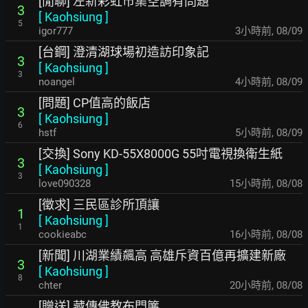
[閒聊] 左新彩虹市集空調有問題
3
[
Kaohsiung
]
5
igor777
3小時前
,
08/09
[台鋼] 澄清湖球場初造訪印象記
3
[
Kaohsiung
]
3
noangel
4小時前
,
08/09
[問題] CP值高的飯店
3
[
Kaohsiung
]
6
hstf
5小時前
,
08/09
[交換] Sony KD-55X8000G 55吋電視換衛生紙
3
[
Kaohsiung
]
3
love090328
15小時前
,
08/08
[徵求] 三民區診所頂讓
1
[
Kaohsiung
]
1
cookieabc
16小時前
,
08/08
[新聞] 川湖業績飆高 高雄斥資百億再擴建新廠
3
[
Kaohsiung
]
8
chter
20小時前
,
08/08
[贈送] 藏傳佛教布門簾