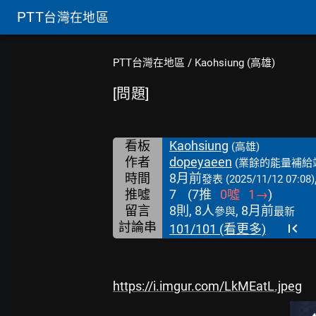
PTT
台灣在地區
PTT台灣在地區
/
Kaohsiung (高雄)
[問題]
看板
Kaohsiung
(高雄)
作者
dopeyaeen
(業餘的能量補給
時間
8月前
發表
(2025/11/12 07:08)
推噓
7
(
7
推
0
噓
1
→
)
留言
8則, 8人
, 8月前
參與
最新
討論串
101/101 (看更多)
https://i.imgur.com/LkMEatL.jpeg