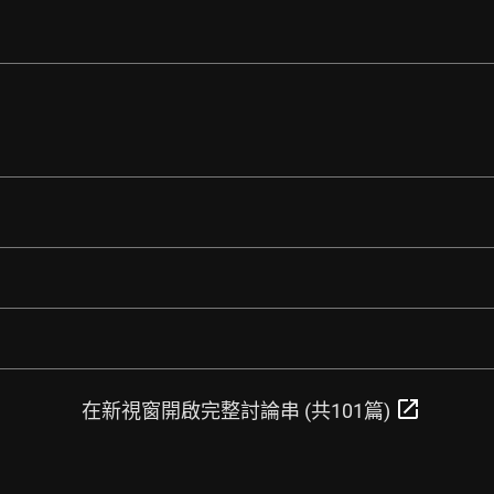
open_in_new
在新視窗開啟完整討論串 (共101篇)