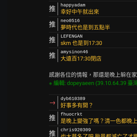
happyadam
推
幸好中午就出來
neo0516
推
夢時代也是到五點半
LEFENGAN
推
skm 也是到17:30
amysinon46
推
大遠百17:30閉店
dyb610389
→
好事多有開？
fhuocrkt
推
是晚上變強了嗎？清一色都晚
chris920309
推
也太莫名了吧 颱風都滅亡了才關門