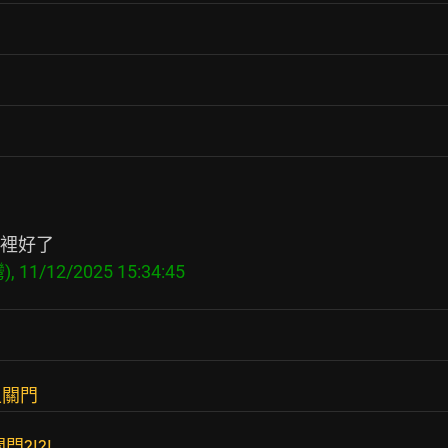
上關門
?!?!