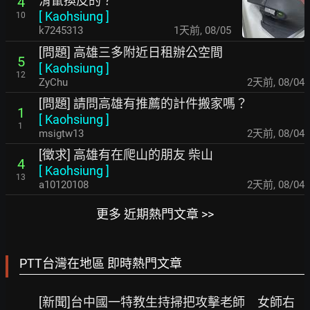
滑鼠換皮的？
4
[
Kaohsiung
]
10
k7245313
1天前
,
08/05
[問題] 高雄三多附近日租辦公空間
5
[
Kaohsiung
]
12
ZyChu
2天前
,
08/04
[問題] 請問高雄有推薦的計件搬家嗎？
1
[
Kaohsiung
]
1
msigtw13
2天前
,
08/04
[徵求] 高雄有在爬山的朋友 柴山
4
[
Kaohsiung
]
13
a10120108
2天前
,
08/04
更多 近期熱門文章 >>
PTT台灣在地區 即時熱門文章
[新聞]台中國一特教生持掃把攻擊老師 女師右