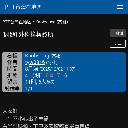
PTT
台灣在地區
PTT台灣在地區
/
Kaohsiung (高雄)
[問題] 外科換藥診所
＋收藏
分享
看板
Kaohsiung
(高雄)
作者
tyw0316
(阿杜)
時間
8月前
(2025/12/02 11:07)
推噓
4
(
4
推
0
噓
7
→
)
留言
11則, 6人
參與
討論串
1/1
大家好

中午不小心出了車禍

右半部臉頰、下巴及兩膝都有嚴重擦傷.
