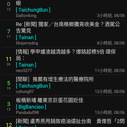
眼
0
[
TaichungBun
]
15
Daltonking
3小時前
,
08/06
Re: [新聞] 獨家／台南檳榔攤竟收美金？酒駕公
告驚見
7
[
Tainan
]
17
likejerrydog
8小時前
,
08/06
[情報] 學甲爐渣越清越多？爆鉻超標5倍 環保
局：
11
[
Tainan
]
26
neo5277
11小時前
,
08/06
[閒聊］推薦有增生療法的醫療院所
5
[
TaichungBun
]
19
cyhung97
12小時前
,
08/06
板橋新埔 離東京巨蛋花園近佳
3
[
BigBanciao
]
13
Pandudu098
13小時前
,
08/06
[新聞] 盧秀燕甩鍋致癌油還扯台南 黃偉哲「2問
12