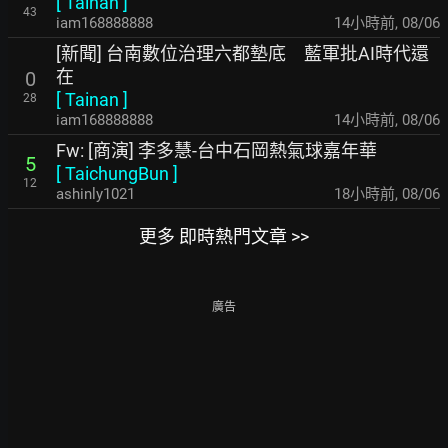
[
Tainan
]
43
iam168888888
14小時前
,
08/06
[新聞] 台南數位治理六都墊底 藍軍批AI時代還
在
0
[
Tainan
]
28
iam168888888
14小時前
,
08/06
Fw: [商演] 李多慧-台中石岡熱氣球嘉年華
5
[
TaichungBun
]
12
ashinly1021
18小時前
,
08/06
更多 即時熱門文章 >>
廣告