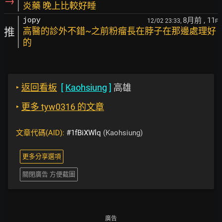
→
炎藥 晚上比較好睡
8月前
, 11
jopy
12/02 23:33,
F
推
高醫的診外不錯~之前粉瘤長在脖子在那邊處理好
的
‣
返回看板
[
Kaohsiung
]
高雄
‣
更多 tyw0316 的文章
文章代碼(AID):
#1fBiXWlq
(Kaohsiung)
更多分享選項
關閉廣告 方便截圖
廣告