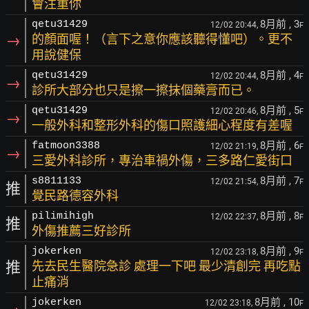
會注重你
8月前
, 3
qetu31429
12/02 20:44,
F
→
的顏面喔！（言下之意你應該聽得懂吧）。更不
用說健保
8月前
, 4
qetu31429
12/02 20:44,
F
→
診所大部分也只是擦一擦抹個藥膏而已。
8月前
, 5
qetu31429
12/02 20:46,
F
→
一般外科和整形外科的傷口照護細心程度有差喔
8月前
, 6
fatmoon3388
12/02 21:19,
F
→
三愛外科診所，專治車禍外傷，三多路仁愛街口
8月前
, 7
s8811133
12/02 21:54,
F
推
覺民路德容外科
8月前
, 8
pilimihigh
12/02 22:37,
F
推
外傷推薦三好診所
8月前
, 9
jokerken
12/02 23:18,
F
推
先去民生醫院急診 處理一下吧 最少清創完 再吃點
止痛消
8月前
, 10
jokerken
12/02 23:18,
F