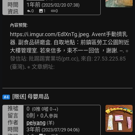
時間
1年前
(2025/02/20 07:38)
資訊
0
image
1
link
0
內容預覽:
https://i.imgur.com/EdlXnTg.jpeg.
 Avent手動擠乳
器. 副食品研磨盒. 自取地點：前鎮區勞工公園附近
大樓管理室. 若來信多，束不一ㄧ回信 ，謝謝. --. 
※
發信站:
批踢踢實業坊(ptt.cc),
來自:
27.53.225.85
(臺灣)
. 
※
文章網址:
[贈送] 母嬰用品
#4
推噓
0
(0推
0噓 0→
)
留言
0則，0人
參與
作者
peiyang
(羊)
時間
3年前
(2023/07/29 04:06)