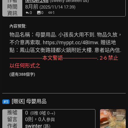
作者
tender248
(sweety between us)
時間
8月前
(2025/11/14 17:39)
資訊
0
image
0
link
1
內容預覽:
物品名稱：母嬰用品. 小孩長大用不到. 物品久放，
不介意再索取. 
https://myppt.cc/4BImw.
 贈送地
點：鳳山區文衡路錢都火鍋附近大樓. 意者站內信. 
-----------------------本文警語------------------------
. 
2-6
禁止
以任何形式之
(還有388個字)
[贈送] 母嬰用品
#5
推噓
0
(0推
0噓 0→
)
留言
0則，0人
參與
作者
swinter
(路)