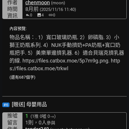
作者
chenmoon
(moon)
時間
8月前
(2025/11/16 11:40)
資訊
0
image
4
link
0
內容預覽:
物品名稱：. 1）寬口玻璃奶瓶. 2）卵磷脂. 3）小
獅王奶瓶系列. 4）NUK手動擠奶+PA奶瓶+寬口奶
瓶把手. 5）美樂單邊擠乳器. 6）適合貝瑞克擠乳器
的線. 
https://files.catbox.moe/5p7m9g.png.
http
s://files.catbox.moe/trkwl
(還有687個字)
[贈送] 母嬰用品
#6
推噓
1
(1推
0噓 0→
)
留言
1則，0人
參與