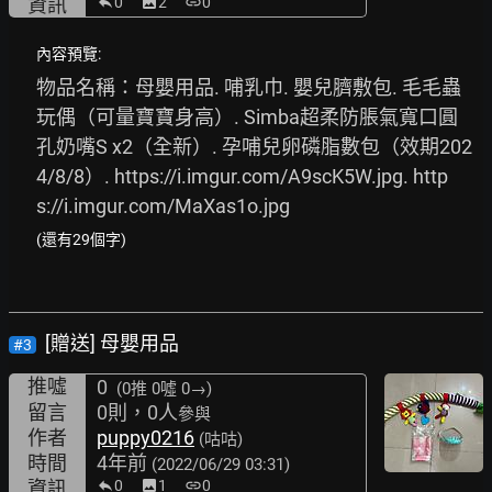
資訊
0
image
2
link
0
內容預覽:
物品名稱：母嬰用品. 哺乳巾. 嬰兒臍敷包. 毛毛蟲
玩偶（可量寶寶身高）. Simba超柔防脹氣寬口圓
孔奶嘴S x2（全新）. 孕哺兒卵磷脂數包（效期202
4/8/8）. 
https://i.imgur.com/A9scK5W.jpg.
http
s://i.imgur.com/MaXas1o.jpg
(還有29個字)
[贈送] 母嬰用品
#3
推噓
0
(0推
0噓 0→
)
留言
0則，0人
參與
作者
puppy0216
(咕咕)
時間
4年前
(2022/06/29 03:31)
資訊
0
image
1
link
0