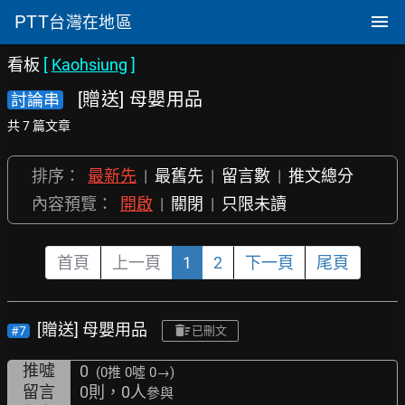
PTT
台灣在地區
看板
[
Kaohsiung
]
[贈送] 母嬰用品
討論串
共 7 篇文章
排序：
最新先
|
最舊先
|
留言數
|
推文總分
內容預覽：
開啟
|
關閉
|
只限未讀
首頁
上一頁
1
2
下一頁
尾頁
[贈送] 母嬰用品
#7
已刪文
推噓
0
(0推
0噓 0→
)
留言
0則，0人
參與