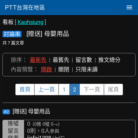
PTT
台灣在地區
看板
[
Kaohsiung
]
[贈送] 母嬰用品
討論串
共 7 篇文章
排序：
最新先
|
最舊先
|
留言數
|
推文總分
內容預覽：
開啟
|
關閉
|
只限未讀
首頁
上一頁
1
2
下一頁
尾頁
[贈送] 母嬰用品
#2
推噓
0
(0推
0噓 0→
)
留言
0則，0人
參與
作者
jiafei1208