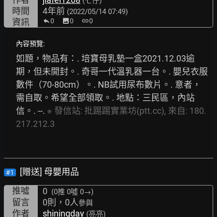
(七仔)
時間
4年前
(2022/05/14 07:49)
資訊
0
image
0
link
0
內容預覽:
如題，物品有：. 培寶母乳墊一盒2021.12.03逾
期，但未開封。. 奇哥一代溫乳器一台。. 嬰兒衣服
數件（70-80cm）。. NB試用尿布數片。. 意者，
需自取。希望全部領取。. 地點：三民區，內站
信。. --. 
※
發信站:
批踢踢實業坊(ptt.cc),
來自:
180.
217.212.3
[贈送] 母嬰用品
#1
推噓
0
(0推
0噓 0→
)
留言
0則，0人
參與
作者
shiningday
(亮亮)