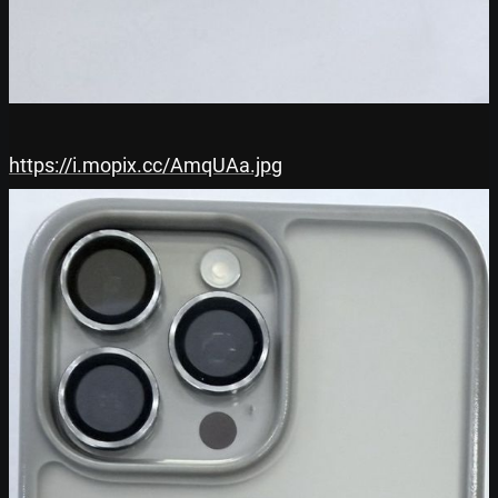
https://i.mopix.cc/AmqUAa.jpg