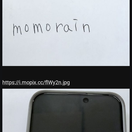
https://i.mopix.cc/flWy2n.jpg