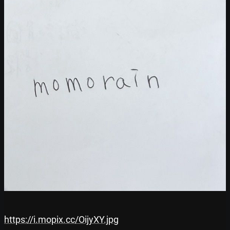
https://i.mopix.cc/OijyXY.jpg