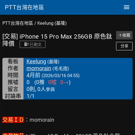
PTT
台灣在地區
PTT台灣在地區
/
Keelung (基隆)
[交易] iPhone 15 Pro Max 256GB 原色鈦
＋收藏
降價
已刪文
分享
看板
Keelung
(基隆)
作者
momorain
(毛毛雨)
時間
4月前
(2026/03/16 04:55)
推噓
0
(
0
推
0
噓
0
→
)
留言
0則, 0人
參與
討論串
1/1
交易ＩＤ
：momorain
