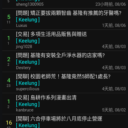
5
sheng1300905
23小時前
,
08/06
[問題] 矯正要拔兩顆智齒 基隆有推薦的牙醫嗎?
5
[
Keelung
]
11
Luxus
1天前
,
08/06
[交易] 多項生活用品販售與贈送
1
[
Keelung
]
1
jing1028
4天前
,
08/03
[問題] 基隆有安裝全戶淨水器的店家嗎?
2
[
Keelung
]
2
Destery
4天前
,
08/03
[閒聊] 校園老師荒！基隆竟然5師配1處長?
4
[
Keelung
]
23
supercilious
4天前
,
08/03
[交易] 島耕作系列漫畫出清
1
[
Keelung
]
2
kanbruce
5天前
,
08/02
[閒聊] 六合停車場將於八月底停止營運
16
[
Keelung
]
43