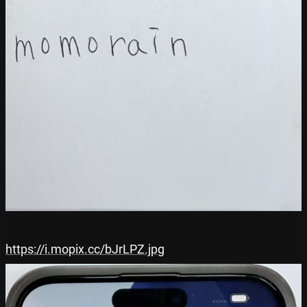
https://i.mopix.cc/bJrLPZ.jpg