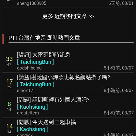
sheng1300905
6天前
,
08/01
更多 近期熱門文章 >>
PTT台灣在地區 即時熱門文章
[資訊] 大雷雨即時訊息
33
[
TaichungBun
]
47
godshibainu
5小時前
,
08/07
[請益]樹義國小課照班報名網站掛了嗎?
17
[
TaichungBun
]
79
sinon17
8小時前
,
08/07
[問題] 請問哪裡有外國人酒吧?
8
[
Kaohsiung
]
14
createitem
8小時前
,
08/07
[閒聊] 今天遇到三起車禍
14
[
Kaohsiung
]
34
dppdick
9小時前
,
08/07