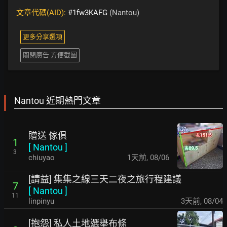
文章代碼(AID):
#1fw3KAFG
(Nantou)
更多分享選項
關閉廣告 方便截圖
Nantou 近期熱門文章
贈送 傢俱
1
[
Nantou
]
3
chiuyao
1天前
,
08/06
[請益] 集集之線三天二夜之旅行程建議
7
[
Nantou
]
11
linpinyu
3天前
,
08/04
[抱怨] 私人土地選舉布條