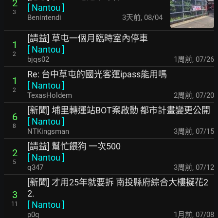
2
[
Nantou
]
3
Benintendi
3天前
,
08/04
[請益] 草屯一個月臨時室內停車
1
[
Nantou
]
2
bjqs02
1周前
,
07/26
Re: 台中草屯的國光客運ipass能用嗎
1
[
Nantou
]
2
TexasHoldem
2周前
,
07/20
[新聞] 埔里轉運站BOT案啟動 都市計畫變更公開
6
[
Nantou
]
8
NTKingsman
3周前
,
07/15
[請益] 幫忙餵狗 一次500
2
[
Nantou
]
5
q347
3周前
,
07/12
[新聞] 才用25年就要拆 南投縣府綜合大樓擬花2
2.
3
[
Nantou
]
11
p0q
1月前
,
07/08