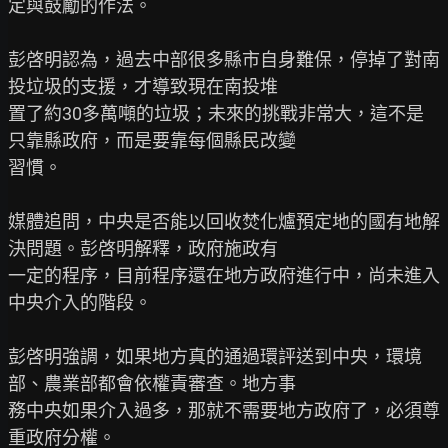
定與鼓勵的作法。

彭啓明認為，過去中部很多縣市自身難保，停掉了對南
投垃圾的支援，才導致現在南投堆

置了約30多萬噸的垃圾；未來的挑戰非常大，這不是
只靠縣政府，而是要靠每個縣民改變

習慣。

媒體追問，中央是否能以回收焚化爐預定地的國有地解
決問題。彭啓明解釋，政府施政有

一定的程序，目前程序還在地方政府進行中，尚未進入
中央介入的階段。

彭啓明強調，如果地方真的通過環評送到中央，環境
部、農業部都會依權責審查。地方事

務中央如果介入過多，那就不需要地方政府了，必須尊
重政府分權。
