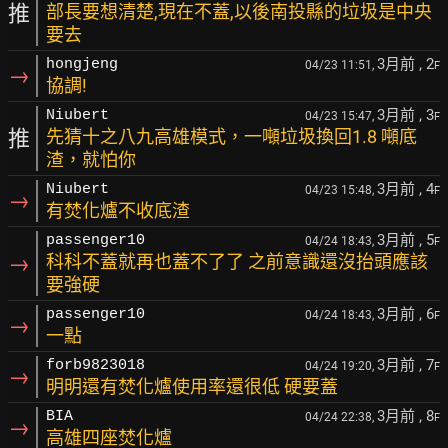
推
部長要想清楚,現在不蓋,以後南投縣的垃圾是中央
要去
3月前
, 2
hongjeng
04/23 11:51,
F
→
協調!
3月前
, 3
Niubert
04/23 15:47,
F
推
先猜十之八九高雄模式，一噸垃圾換回1.8 噸底
渣，就怕你
3月前
, 4
Niubert
04/23 15:48,
F
→
有焚化爐不收底渣
3月前
, 5
passenger10
04/24 18:43,
F
→
科科不蓋就再也蓋不了了 之前意識還沒抬頭應該
要強硬
3月前
, 6
passenger10
04/24 18:43,
F
→
一點
3月前
, 7
forb9823018
04/24 19:20,
F
→
明明還有焚化爐使用率還很低 硬要蓋
3月前
, 8
BIA
04/24 22:38,
F
→
高雄四座焚化爐