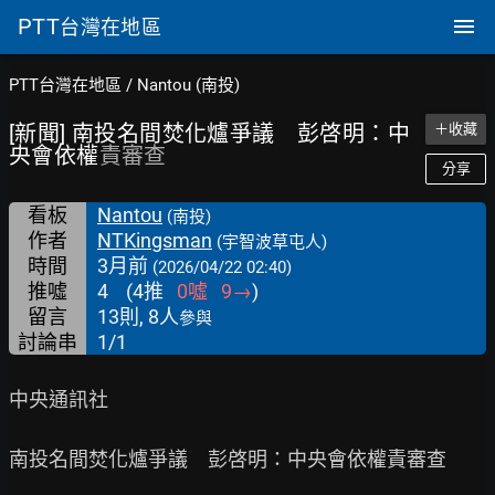
PTT
台灣在地區
PTT台灣在地區
/
Nantou (南投)
[新聞] 南投名間焚化爐爭議 彭啓明：中
＋收藏
央會依權
責審查
分享
看板
Nantou
(南投)
作者
NTKingsman
(宇智波草屯人)
時間
3月前
(2026/04/22 02:40)
推噓
4
(
4
推
0
噓
9
→
)
留言
13則, 8人
參與
討論串
1/1
中央通訊社

南投名間焚化爐爭議　彭啓明：中央會依權責審查
