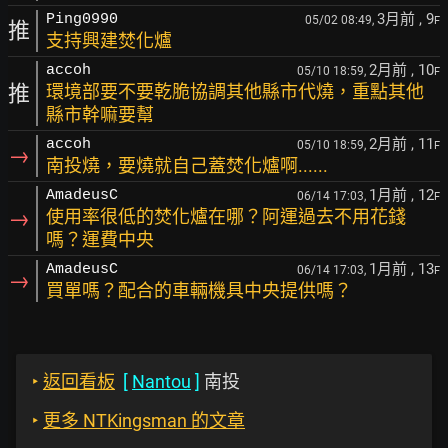
3月前
, 9
Ping0990
05/02 08:49,
F
推
支持興建焚化爐
2月前
, 10
accoh
05/10 18:59,
F
推
環境部要不要乾脆協調其他縣市代燒，重點其他
縣市幹嘛要幫
2月前
, 11
accoh
05/10 18:59,
F
→
南投燒，要燒就自己蓋焚化爐啊......
1月前
, 12
AmadeusC
06/14 17:03,
F
→
使用率很低的焚化爐在哪？阿運過去不用花錢
嗎？運費中央
1月前
, 13
AmadeusC
06/14 17:03,
F
→
買單嗎？配合的車輛機具中央提供嗎？
‣
返回看板
[
Nantou
]
南投
‣
更多 NTKingsman 的文章