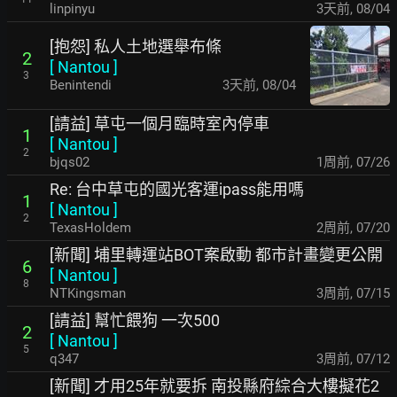
linpinyu
3天前
,
08/04
[抱怨] 私人土地選舉布條
2
[
Nantou
]
3
Benintendi
3天前
,
08/04
[請益] 草屯一個月臨時室內停車
1
[
Nantou
]
2
bjqs02
1周前
,
07/26
Re: 台中草屯的國光客運ipass能用嗎
1
[
Nantou
]
2
TexasHoldem
2周前
,
07/20
[新聞] 埔里轉運站BOT案啟動 都市計畫變更公開
6
[
Nantou
]
8
NTKingsman
3周前
,
07/15
[請益] 幫忙餵狗 一次500
2
[
Nantou
]
5
q347
3周前
,
07/12
[新聞] 才用25年就要拆 南投縣府綜合大樓擬花2