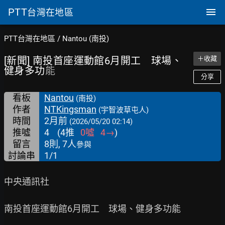
PTT
台灣在地區
PTT台灣在地區
/
Nantou (南投)
[新聞] 南投首座運動館6月開工 球場、
＋收藏
健身多功
能
分享
看板
Nantou
(南投)
作者
NTKingsman
(宇智波草屯人)
時間
2月前
(2026/05/20 02:14)
推噓
4
(
4
推
0
噓
4
→
)
留言
8則, 7人
參與
討論串
1/1
中央通訊社

南投首座運動館6月開工　球場、健身多功能
