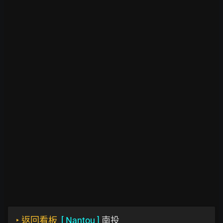
‣
返回看板
[
Nantou
]
南投