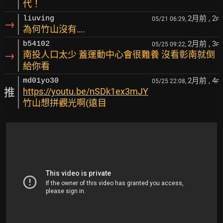
代！
2月前
, 2
liuving
05/21 06:29,
F
→
為何竹山沒有….
2月前
, 3
b54102
05/25 09:22,
F
→
南投人口太少 蓋運動中心會很難養 沒看彰南就倒
給你看
2月前
, 4
md01yo30
05/25 22:08,
F
推
https://youtu.be/nSDk1ex3mJY
竹山想拼觀光啊(遠目