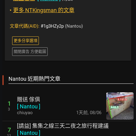
‣
更多 NTKingsman 的文章
文章代碼(AID):
#1g3HZy2p
(Nantou)
更多分享選項
關閉廣告 方便截圖
Nantou 近期熱門文章
贈送 傢俱
1
[
Nantou
]
3
chiuyao
1天前
,
08/06
[請益] 集集之線三天二夜之旅行程建議
7
[
Nantou
]
11