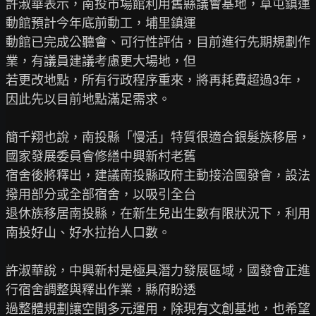
許淑華表示，南投市場館利用舊縣議會基地，草屯鎮運
動館預計今年底前動工，埔里鎮運

動館已完成公聽會、可行性評估，目前進行先期規劃作
業，有議員建議考慮更大場地，但

若更改地點，所有行政程序重來，將再耗費超過3年，
因此先以目前地點滿足需求。

簡千翔也說，南投縣「慢活」特質很適合銀髮族移居，
國家發展委員會修繕中興新村老舊

宿舍後將釋出，建議南投縣政府主動接洽國發會，設法
撥用部分或全部宿舍，以吸引全台

退休族移居南投縣，在新生兒出生數有限狀況下，利用
南投好山、好水拉抬人口數。

許淑華說，中興新村是極具潛力發展區域，國發會正進
行宿舍調整與釋出作業，縣府盼透

過整體規劃讓空間多元運用，除現有文創基地，也希望