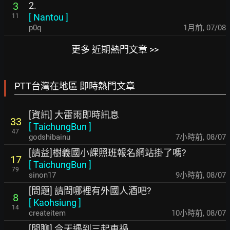
2.
3
[
Nantou
]
11
p0q
1月前
,
07/08
更多 近期熱門文章 >>
PTT台灣在地區 即時熱門文章
[資訊] 大雷雨即時訊息
33
[
TaichungBun
]
47
godshibainu
7小時前
,
08/07
[請益]樹義國小課照班報名網站掛了嗎?
17
[
TaichungBun
]
79
sinon17
9小時前
,
08/07
[問題] 請問哪裡有外國人酒吧?
8
[
Kaohsiung
]
14
createitem
10小時前
,
08/07
[閒聊] 今天遇到三起車禍