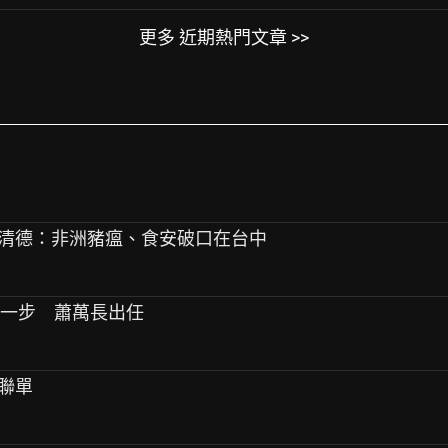
更多 近期熱門文章 >>
燕 賴清德：非洲豬瘟、食安破口在台中
進一步 蕭萬長出任
機聯單