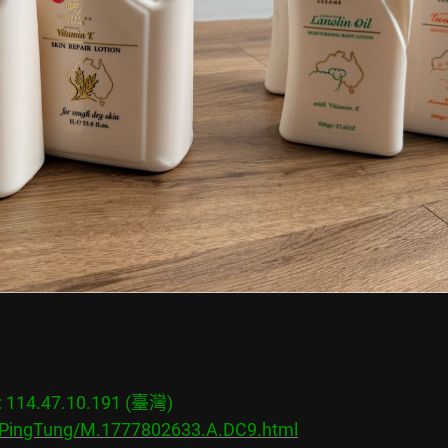
14.47.10.191 (臺灣)

s/PingTung/M.1777802633.A.DC9.html