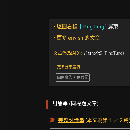
‣
返回看板
[
PingTung
]
屏東
‣
更多 envish 的文章
文章代碼(AID):
#1fzns9t9
(PingTung)
更多分享選項
關閉廣告 方便截圖
討論串 (同標題文章)
完整討論串
(本文為第 1 之 2 篇