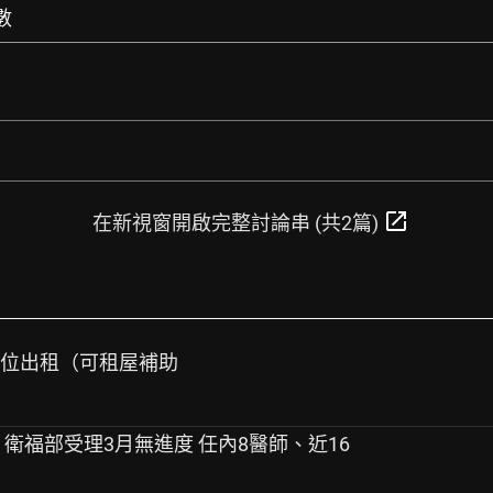
數
open_in_new
在新視窗開啟完整討論串 (共2篇)
車位出租（可租屋補助
 衛福部受理3月無進度 任內8醫師、近16