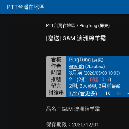
PTT
台灣在地區
PTT台灣在地區
/
PingTung (屏東)
[贈送] G&M 澳洲綿羊霜
看板
PingTung
(屏東)
作者
envish
(2baobao)
時間
3月前
(2026/05/03 10:03)
推噓
2
(
2
推
0
噓
0
→
)
留言
2則, 2人
, 2月前
參與
最新
討論串
1/2 (看更多)
品名：G&M 澳洲綿羊霜

保存期限：2030/12/01
