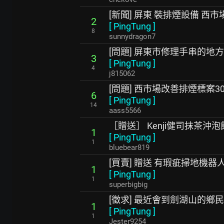
[新聞] 屏東 裝排煙設備 西
2
[
PingTung
]
8
sunnydragon7
[問題] 屏東市修理手串的地方
3
[
PingTung
]
4
j815062
[問題] 西市場改善排煙標案3
6
[
PingTung
]
14
aass5566
［贈送］ Kenji健司抹茶沖泡
1
[
PingTung
]
1
bluebear819
[買賣] 贈送 有瑕疵掃地機器人
1
[
PingTung
]
1
superbigbig
[徵求] 最近會到劍湖山的鄉民
1
[
PingTung
]
1
Jester9254