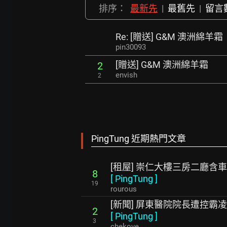
排序：
最新先
|
最舊先
|
留言
Re: [贈送] G&M 澳洲綿羊霜
pin30093
[贈送] G&M 澳洲綿羊霜
2
envish
2
PingTung 近期熱門文章
[租屋] 崇仁大樓三房二廳含
8
[
PingTung
]
19
rourous
[新聞] 屏東醫院院長遭控霸凌
2
[
PingTung
]
3
chekove