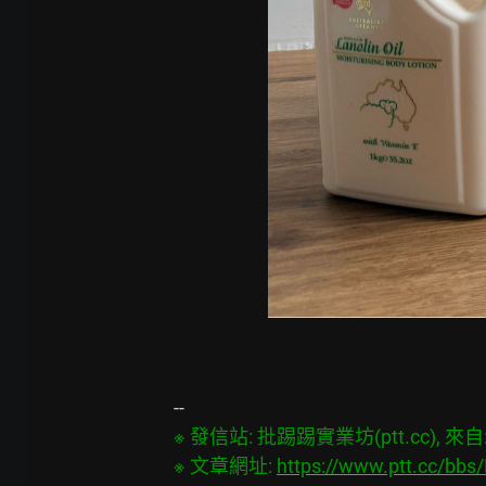
※ 發信站: 批踢踢實業坊(ptt.cc), 來自: 1
※ 文章網址: 
https://www.ptt.cc/bb