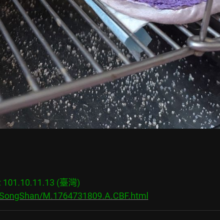
01.10.11.13 (臺灣)

s/SongShan/M.1764731809.A.CBF.html