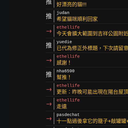
推
好漂亮的貓!!!
judan
推
希望貓咪順利回家
ethellife
→
今天會擴大範圍到吉祥公園附
yuedie
推
已代為修正外標題，下次請留
ethellife
→
感謝！
nha6590
推
幫推！
ethellife
→
更新：昨晚可能出現在陽台屋
ethellife
→
走遠
pasdechat
→
十一點過後拿它的籠子+敲罐罐