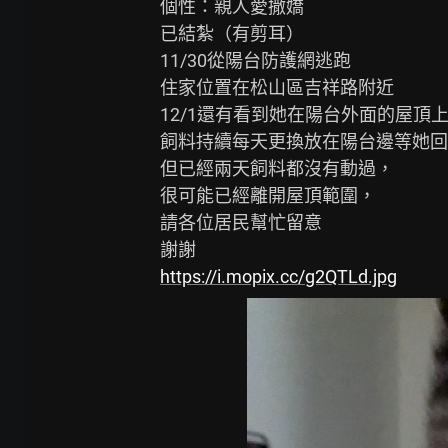
個性：親人愛撒嬌

已結紮（有剪耳）

11/30從陽台防護網逃跑

住家位置在松山區吉祥路附近

12/1還有看到她在陽台外面的屋頂上
飼料持續每天更換放在陽台邊等她回
但已經兩天飼料都沒有動過，

很可能已經離開屋頂範圍，

請各位居民幫忙留意

https://i.mopix.cc/g2QTLd.jpg