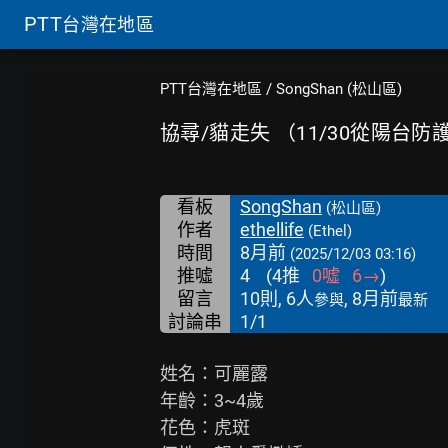
PTT
台灣在地區
PTT台灣在地區
/
SongShan (松山區)
協尋/貓走失 （11/30從陽台
看板
SongShan
(松山區)
作者
ethellife
(Ethel)
時間
8月前
(2025/12/03 03:16)
推噓
4
(
4
推
0
噓
6
→
)
留言
10則, 6人
, 8月前
參與
最新
討論串
1/1
姓名：可麗露

年齡：3~4歲

花色：虎斑
