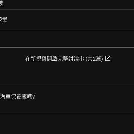
數
營業
open_in_new
在新視窗開啟完整討論串 (共2篇)
的汽車保養廠嗎?