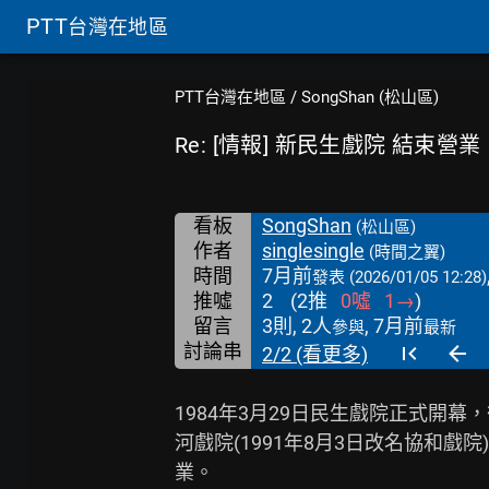
PTT
台灣在地區
PTT台灣在地區
/
SongShan (松山區)
Re: [情報] 新民生戲院 結束營業
看板
SongShan
(松山區)
作者
singlesingle
(時間之翼)
時間
7月前
發表
(2026/01/05 12:28)
推噓
2
(
2
推
0
噓
1
→
)
留言
3則, 2人
, 7月前
參與
最新
討論串
2/2 (看更多)
1984年3月29日民生戲院正式開幕，
河戲院(1991年8月3日改名協和戲院
業。
