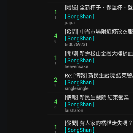
[贈送] 全新杯子、保溫杯、
1
[
SongShan
]
1
joijoi
[發問] 中崙市場附近修改衣
4
[
SongShan
]
8
ts00759231
[閒聊] 新壽松山金融大樓捐血活
1
[
SongShan
]
1
heavensake
Re: [情報] 新民生戲院 結束
2
[
SongShan
]
3
singlesingle
[情報] 新民生戲院 結束營業
4
[
SongShan
]
6
laisharon
[發問] 有人家的橘貓走失嗎？
1
[
SongShan
]
1