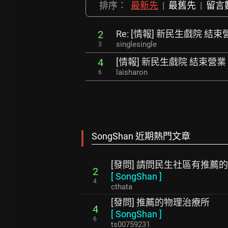
排序：
最新先
|
最舊先
|
留言
Re: [情報] 新民生戲院 結束
2
singlesingle
3
[情報] 新民生戲院 結束營業
4
laisharon
6
SongShan 近期熱門文章
[發問] 請問民生社區有推薦
2
[
SongShan
]
4
cthata
[發問] 推薦的物理治療所
4
[
SongShan
]
6
ts00759231