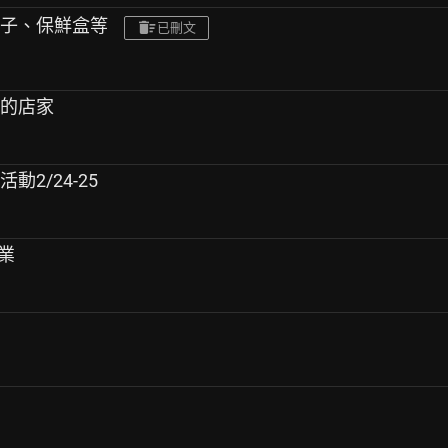
盤子、保鮮盒等
已刪文
服的店家
動2/24-25
營業