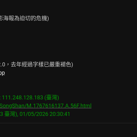
bp
11.248.128.183 (臺灣)

s/SongShan/M.1767616137.A.56F.html