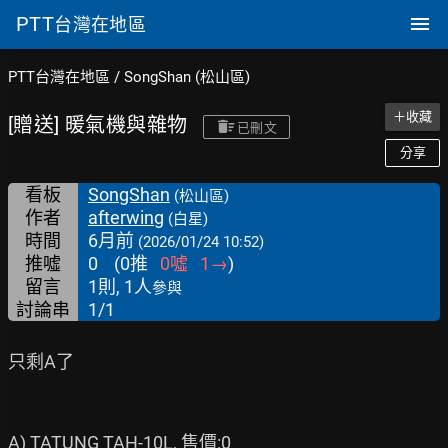
PTT
台灣在地區
PTT台灣在地區
/
SongShan (松山區)
＋收藏
[贈送] 暖氣機與雜物
已刪文
分享
看板
SongShan
(松山區)
作者
afterwing
(白星)
時間
6月前
(2026/01/24 10:52)
推噓
0
(
0
推
0
噓
1
→
)
留言
1則, 1人
參與
討論串
1/1
只剩A了
