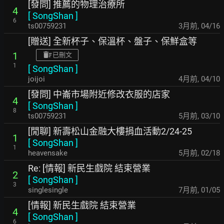
[發問] 推薦的物理治療所
4
[
SongShan
]
6
ts00759231
3月前
,
04/16
[贈送] 全新杯子、保溫杯、盤子、保鮮盒等
1
已刪文
1
[
SongShan
]
joijoi
4月前
,
04/10
[發問] 中崙市場附近修改衣服的店家
4
[
SongShan
]
8
ts00759231
5月前
,
03/10
[閒聊] 新壽松山金融大樓捐血活動2/24-25
1
[
SongShan
]
1
heavensake
5月前
,
02/18
Re: [情報] 新民生戲院 結束營業
2
[
SongShan
]
3
singlesingle
7月前
,
01/05
[情報] 新民生戲院 結束營業
4
[
SongShan
]
6