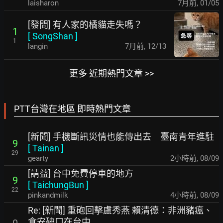
laisharon
7月前
,
01/05
[發問] 有人家的橘貓走失嗎？
1
[
SongShan
]
1
langin
7月前
,
12/13
更多 近期熱門文章 >>
PTT台灣在地區 即時熱門文章
[新聞] 手機斷訊災情也能傳出去 臺南青年進駐
9
[
Tainan
]
29
gearty
2小時前
,
08/09
[請益] 台中免費停車的地方
9
[
TaichungBun
]
22
pinkandmilk
4小時前
,
08/09
Re: [新聞] 重砲回擊盧秀燕 賴清德：非洲豬瘟、
食安破口在台中
0