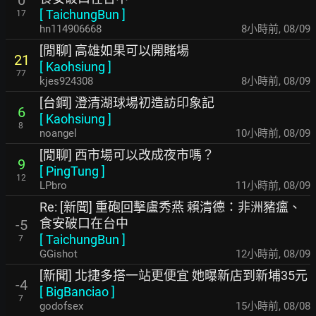
[
TaichungBun
]
17
hn114906668
8小時前
,
08/09
[閒聊] 高雄如果可以開賭場
21
[
Kaohsiung
]
77
kjes924308
8小時前
,
08/09
[台鋼] 澄清湖球場初造訪印象記
6
[
Kaohsiung
]
8
noangel
10小時前
,
08/09
[閒聊] 西市場可以改成夜市嗎？
9
[
PingTung
]
12
LPbro
11小時前
,
08/09
Re: [新聞] 重砲回擊盧秀燕 賴清德：非洲豬瘟、
食安破口在台中
-5
[
TaichungBun
]
7
GGishot
12小時前
,
08/09
[新聞] 北捷多搭一站更便宜 她曝新店到新埔35元
-4
[
BigBanciao
]
7
godofsex
15小時前
,
08/08