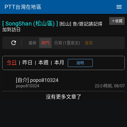
PTT
台灣在地區
＋收藏
[ SongShan (松山區)
]
[松山] 食/遊記請記得
加到訪日
最新
熱門
分頁 (1置底文)
搜尋
今日
|
昨日
|
本週
|
本月
說明
[自介] popo810324
popo810324
22小時前
,
08/07
沒有更多文章了