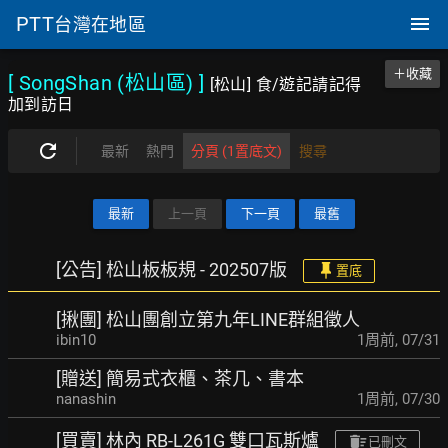
PTT
台灣在地區
＋收藏
[ SongShan (松山區)
]
[松山] 食/遊記請記得
加到訪日
最新
熱門
分頁 (1置底文)
搜尋
最新
上一頁
下一頁
最舊
[公告] 松山板板規 - 202507版
置底
[揪團] 松山團創立第九年LINE群組徵人
ibin10
1周前
,
07/31
[贈送] 簡易式衣櫃、茶几、書本
nanashin
1周前
,
07/30
[買賣] 林內 RB-L261G 雙口瓦斯爐
已刪文