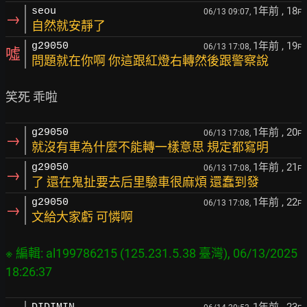
1年前
, 18
seou
06/13 09:07,
F
→
自然就安靜了
1年前
, 19
g29050
06/13 17:08,
F
噓
問題就在你啊 你這跟紅燈右轉然後跟警察說
1年前
, 20
g29050
06/13 17:08,
F
→
就沒有車為什麼不能轉一樣意思 規定都寫明
1年前
, 21
g29050
06/13 17:08,
F
→
了 還在鬼扯要去后里驗車很麻煩 還蠢到發
1年前
, 22
g29050
06/13 17:08,
F
→
文給大家虧 可憐啊
※ 編輯: al199786215 (125.231.5.38 臺灣), 06/13/2025 