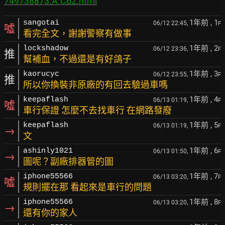
749738873.A.C62.html
1年前
, 1
sangotai
06/12 22:45,
F
噓
看完全文，謝謝警察有做事
1年前
, 2
lockshadow
06/12 23:36,
F
推
幫補血，不過還是有好鴿子
1年前
, 3
kaorucyc
06/12 23:55,
F
推
所以你換裝非原廠的有回去驗過車嗎
1年前
, 4
keepaflash
06/13 01:19,
F
噓
車行保證 怎麼不去找車行 在網路發廢
1年前
, 5
keepaflash
06/13 01:19,
F
→
文
1年前
, 6
ashinly1021
06/13 01:50,
F
→
圖呢？副廠排器管的圖
1年前
, 7
iphone55566
06/13 03:20,
F
噓
規則擺在那 看起來是車行的問題
1年前
, 8
iphone55566
06/13 03:20,
F
→
還有你的家人