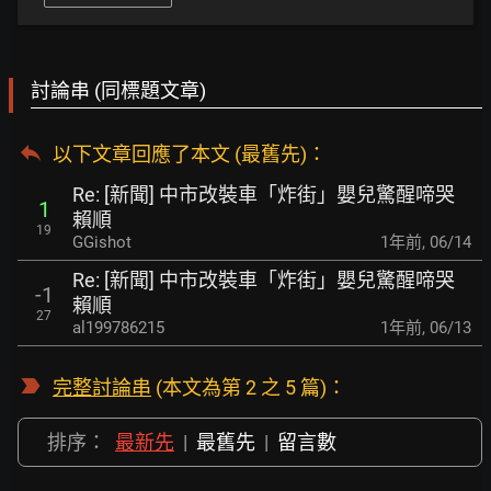
討論串 (同標題文章)
以下文章回應了本文 (最舊先)：
Re: [新聞] 中市改裝車「炸街」嬰兒驚醒啼哭
1
賴順
19
GGishot
1年前
,
06/14
Re: [新聞] 中市改裝車「炸街」嬰兒驚醒啼哭
-1
賴順
27
al199786215
1年前
,
06/13
完整討論串
(本文為第 2 之 5 篇)：
排序：
最新先
|
最舊先
|
留言數