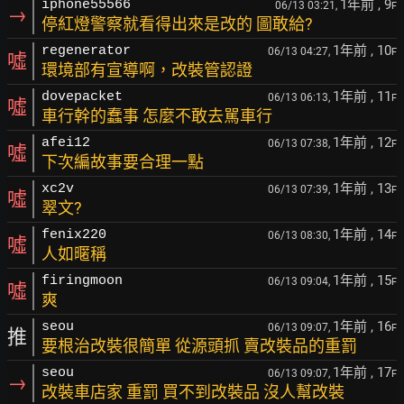
1年前
, 9
iphone55566
06/13 03:21,
F
→
停紅燈警察就看得出來是改的 圖敢給?
1年前
, 10
regenerator
06/13 04:27,
F
噓
環境部有宣導啊，改裝管認證
1年前
, 11
dovepacket
06/13 06:13,
F
噓
車行幹的蠢事 怎麼不敢去駡車行
1年前
, 12
afei12
06/13 07:38,
F
噓
下次編故事要合理一點
1年前
, 13
xc2v
06/13 07:39,
F
噓
翠文?
1年前
, 14
fenix220
06/13 08:30,
F
噓
人如暱稱
1年前
, 15
firingmoon
06/13 09:04,
F
噓
爽
1年前
, 16
seou
06/13 09:07,
F
推
要根治改裝很簡單 從源頭抓 賣改裝品的重罰
1年前
, 17
seou
06/13 09:07,
F
→
改裝車店家 重罰 買不到改裝品 沒人幫改裝