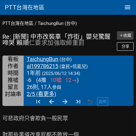
PTT
台灣在地區
PTT台灣在地區
/
TaichungBun (台中)
Re: [新聞] 中市改裝車「炸街」嬰兒驚醒
＋收藏
啼哭 賴順
仁要求加強取締重罰
分享
看板
TaichungBun
(台中)
作者
al199786215
(皇民=低能兒)
時間
1年前
(2025/06/12 14:34)
推噓
-6
(
4
推
10
噓
12
→
)
留言
26則, 17人
參與
討論串
2/5 (看更多)
說明
可悲政府只會欺負一般民眾

對那些黑道改車屁都不敢放一個
