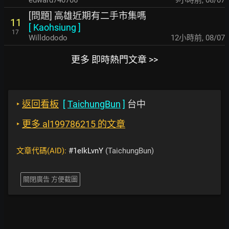
edward740706
9小時前
,
08/07
[問題] 高雄近期有二手市集嗎
11
[
Kaohsiung
]
17
Willdododo
12小時前
,
08/07
更多 即時熱門文章 >>
‣
返回看板
[
TaichungBun
]
台中
‣
更多 al199786215 的文章
文章代碼(AID):
#1eIkLvnY
(TaichungBun)
關閉廣告 方便截圖