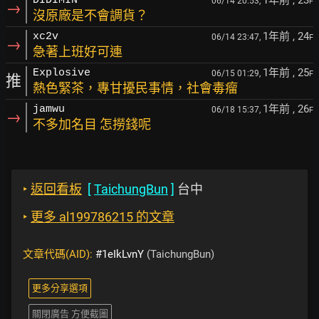
1年前
, 23
DIDIMIN
06/14 20:53,
F
→
沒原廠是不會調貨？
1年前
, 24
xc2v
06/14 23:47,
F
→
急著上班好可連
1年前
, 25
Explosive
06/15 01:29,
F
推
熱色緊茶，專甘擾民事情，社會毒瘤
1年前
, 26
jamwu
06/18 15:37,
F
→
不多加名目 怎撈錢呢
‣
返回看板
[
TaichungBun
]
台中
‣
更多 al199786215 的文章
文章代碼(AID):
#1eIkLvnY
(TaichungBun)
更多分享選項
關閉廣告 方便截圖