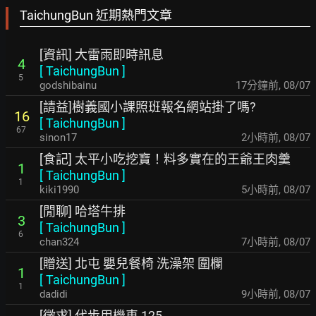
TaichungBun 近期熱門文章
[資訊] 大雷雨即時訊息
4
[
TaichungBun
]
5
godshibainu
17分鐘前
,
08/07
[請益]樹義國小課照班報名網站掛了嗎?
16
[
TaichungBun
]
67
sinon17
2小時前
,
08/07
[食記] 太平小吃挖寶！料多實在的王爺王肉羹
1
[
TaichungBun
]
1
kiki1990
5小時前
,
08/07
[閒聊] 哈塔牛排
3
[
TaichungBun
]
6
chan324
7小時前
,
08/07
[贈送] 北屯 嬰兒餐椅 洗澡架 圍欄
1
[
TaichungBun
]
1
dadidi
9小時前
,
08/07
[徵求] 代步用機車 125