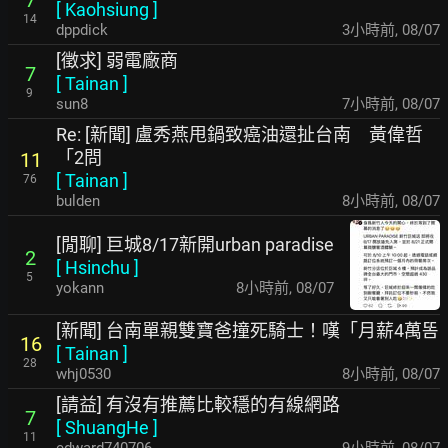
7
[
Kaohsiung
]
14
dppdick
3小時前
,
08/07
[徵求] 弱電廠商
7
[
Tainan
]
9
sun8
7小時前
,
08/07
Re: [新聞] 盧秀燕甩鍋致癌油還扯台南 黃偉哲
「2問
11
[
Tainan
]
76
bulden
8小時前
,
08/07
[閒聊] 巨城8/17新開urban paradise
2
[
Hsinchu
]
5
yokann
8小時前
,
08/07
[新聞] 台南單親雙寶爸撞死騎士！嘆「月薪4萬똠
16
[
Tainan
]
28
whj0530
8小時前
,
08/07
[請益] 有沒有推薦比較穩的有線網路
7
[
ShuangHe
]
11