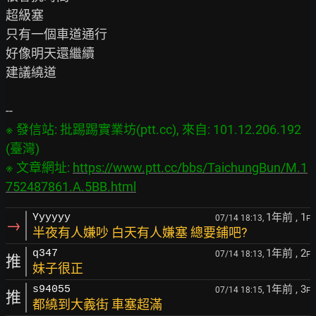
超級塞

只有一個車道通行

好像明天還繼續

建議繞道

※ 發信站: 批踢踢實業坊(ptt.cc), 來自: 101.12.206.192 
(臺灣)

※ 文章網址: 
https://www.ptt.cc/bbs/TaichungBun/M.1
752487861.A.5BB.html
1年前
, 1
Yyyyyy
07/14 18:13,
F
→
半夜有人嫌吵 白天有人嫌塞 總要鋪吧?
1年前
, 2
q347
07/14 18:13,
F
推
妹子很正
1年前
, 3
s94055
07/14 18:15,
F
推
都繞到大義街 車塞超滿