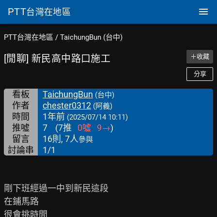
PTT
台灣在地區
PTT台灣在地區
/
TaichungBun (台中)
[閒聊] 新民高中路口施工
＋收藏
分享
看板
TaichungBun
(台中)
作者
chester0312
(阿義)
時間
1年前
(2025/07/14 10:11)
推噓
7
(
7
推
0
噓
9
→
)
留言
16則, 7人
參與
討論串
1/1
剛下班經過一中到新民這段

在鋪馬路

很會挑時間
