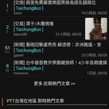
[交換] 兩張免費麗寶樂園票換島語名額兩位
1
[
TaichungBun
]
2
funni
19小時前
,
08/05
[交易] 潭子/木雕佛像
2
[
TaichungBun
]
3
baycs80
21小時前
,
08/05
[新聞] 重砲回擊盧秀燕 賴清德：非洲豬瘟、食
51
[
TaichungBun
]
171
jganet
23小時前
,
08/05
[新聞] 台中基督教共學團藏狼師！4少年長期遭摸
8
[
TaichungBun
]
20
monnom
1天前
,
08/05
更多 近期熱門文章 >>
PTT台灣在地區 即時熱門文章