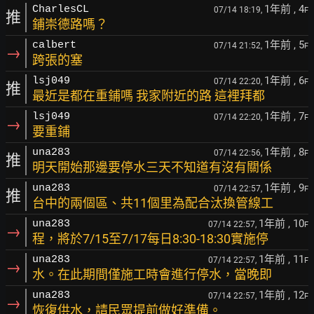
1年前
, 4
CharlesCL
07/14 18:19,
F
推
鋪崇德路嗎？
1年前
, 5
calbert
07/14 21:52,
F
→
跨張的塞
1年前
, 6
lsj049
07/14 22:20,
F
推
最近是都在重鋪嗎 我家附近的路 這裡拜都
1年前
, 7
lsj049
07/14 22:20,
F
→
要重鋪
1年前
, 8
una283
07/14 22:56,
F
推
明天開始那邊要停水三天不知道有沒有關係
1年前
, 9
una283
07/14 22:57,
F
推
台中的兩個區、共11個里為配合汰換管線工
1年前
, 10
una283
07/14 22:57,
F
→
程，將於7/15至7/17每日8:30-18:30實施停
1年前
, 11
una283
07/14 22:57,
F
→
水。在此期間僅施工時會進行停水，當晚即
1年前
, 12
una283
07/14 22:57,
F
→
恢復供水，請民眾提前做好準備。