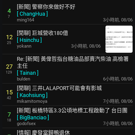
[新聞] 警察你來做好不好
4
[
ChangHua
]
7
ming164
3小時前
,
08/06
[閒聊] 巨城營收180億
12
[
Hsinchu
]
25
yokann
3小時前
,
08/06
Re: [新聞] 黃偉哲指台糖油品部賣汽柴油 高檢署
主任
27
[
Tainan
]
129
bulden
6小時前
,
08/06
[閒聊] 三井LALAPORT可能會有影城
15
[
Kaohsiung
]
42
mikamitomoya
7小時前
,
08/06
[新聞] 板橋特區3.3公頃地標工程啟動了 台日團
7
[
BigBanciao
]
18
godofsex
7小時前
,
08/06
[情報] 慶發當歸鴨退休