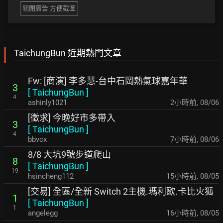
關閉廣告 方便截圖
TaichungBun 近期熱門文章
Fw: [商演] 李多慧-台中石岡熱氣球嘉年華
3
[
TaichungBun
]
4
ashinly1021
2小時前
,
08/06
[徵求] 今晚好市多帶入
3
[
TaichungBun
]
4
bbvcx
7小時前
,
08/06
8/8 大坑9號步道爬山
8
[
TaichungBun
]
19
hsincheng112
15小時前
,
08/05
[交易] 全區/全新 Switch 2主機.瑪利歐.卡比火狐
1
[
TaichungBun
]
1
angelegg
16小時前
,
08/05