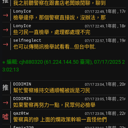
推
我之前聽警察在跟書店老闆娘閒聊，聊到
1年前
, 17
LonyIce
07/17 22:49,
F
→
檢舉違停，那個警察直接說，沒辦法，那
1年前
, 18
LonyIce
07/17 22:49,
F
→
些刁民一直檢舉，處理都處理不完
1年前
, 19
selfneglect
07/17 22:57,
F
→
也可以傳簡訊檢舉試看看...但台中就.
※ 編輯: cjh880320 (61.224.144.50 臺灣), 07/17/2025 2
1年前
, 20
DIDIMIN
07/17 23:04,
F
推
幫忙警察維持交通順暢被說是刁民
1年前
, 21
DIDIMIN
07/17 23:05,
F
→
如果警察再努力一點，民眾何必檢舉
1年前
, 22
qaz0tw
07/17 23:06,
F
噓
警察真的慘 上面的爛政策幹嘛一直怪他們