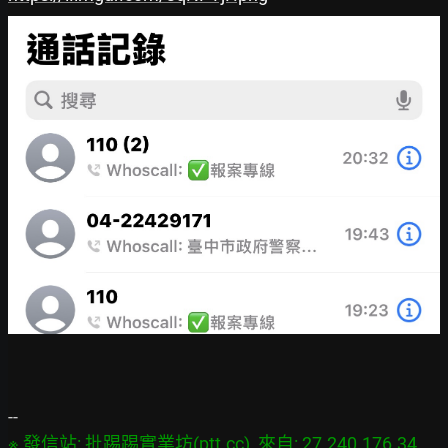
※ 發信站: 批踢踢實業坊(ptt.cc), 來自: 27.240.176.34 