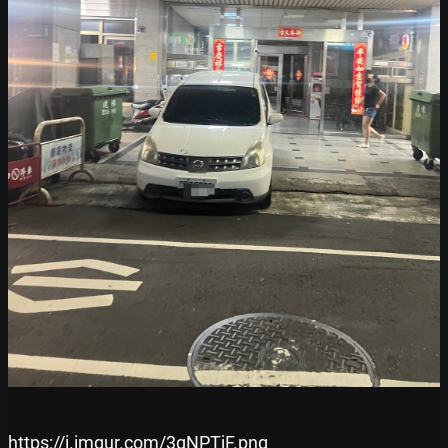
https://i.imgur.com/3qNPTjF.png