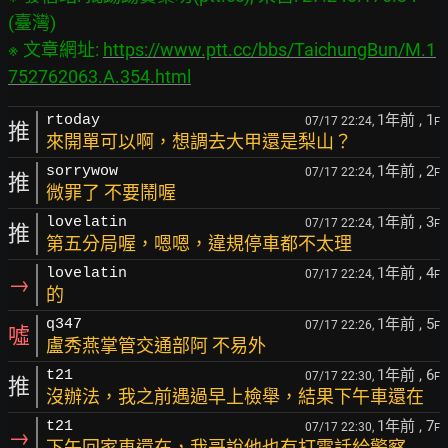
(臺灣)

※ 文章網址: 
https://www.ptt.cc/bbs/TaichungBun/M.1
752762063.A.354.html
1年前
, 1
rtoday
07/17 22:24,
F
推
來開單可以啊，想調去大甲還是梨山？
1年前
, 2
sorrywow
07/17 22:24,
F
推
微罪了 不要鬧喔
1年前
, 3
lovelatin
07/17 22:24,
F
推
第五分局喔，嗯嗯，違規停車都不太理
1年前
, 4
lovelatin
07/17 22:24,
F
→
的
1年前
, 5
q347
07/17 22:26,
F
噓
盧秀燕掌管交通部阿 不易外
1年前
, 6
t21
07/17 22:30,
F
推
沒辦法，我之前遇過早上檢舉，結果下午車還在
1年前
, 7
t21
07/17 22:30,
F
→
下午回家車還在，我哥說他也有打電話給警察,