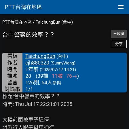
PTT
台灣在地區
PTT台灣在地區
/
TaichungBun (台中)
台中警察的效率？？
＋收藏
分享
看板
TaichungBun
(台中)
作者
cjh880320
(SunnyWang)
時間
1年前
(2025/07/17 14:21)
推噓
28
(
39
推
11
噓
76
→
)
留言
126則, 64人
參與
討論串
1/1
標題:台中警察的效率？？

時間: Thu Jul 17 22:21:01 2025

大樓前面被車子違停

阻礙行人跟子母車通行
