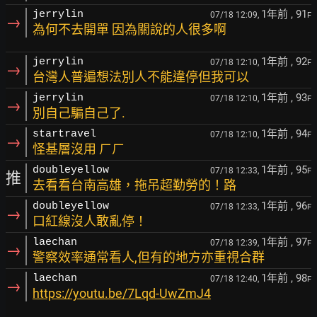
1年前
, 91
jerrylin
07/18 12:09,
F
→
為何不去開單 因為關說的人很多啊
1年前
, 92
jerrylin
07/18 12:10,
F
→
台灣人普遍想法別人不能違停但我可以
1年前
, 93
jerrylin
07/18 12:10,
F
→
別自己騙自己了.
1年前
, 94
startravel
07/18 12:10,
F
→
怪基層沒用 ㄏㄏ
1年前
, 95
doubleyellow
07/18 12:33,
F
推
去看看台南高雄，拖吊超勤勞的！路
1年前
, 96
doubleyellow
07/18 12:33,
F
→
口紅線沒人敢亂停！
1年前
, 97
laechan
07/18 12:39,
F
→
警察效率通常看人,但有的地方亦重視合群
1年前
, 98
laechan
07/18 12:40,
F
→
https://youtu.be/7Lqd-UwZmJ4