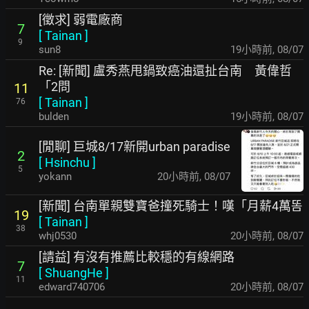
[徵求] 弱電廠商
7
[
Tainan
]
9
sun8
19小時前
,
08/07
Re: [新聞] 盧秀燕甩鍋致癌油還扯台南 黃偉哲
「2問
11
[
Tainan
]
76
bulden
19小時前
,
08/07
[閒聊] 巨城8/17新開urban paradise
2
[
Hsinchu
]
5
yokann
20小時前
,
08/07
[新聞] 台南單親雙寶爸撞死騎士！嘆「月薪4萬똠
19
[
Tainan
]
38
whj0530
20小時前
,
08/07
[請益] 有沒有推薦比較穩的有線網路
7
[
ShuangHe
]
11
edward740706
20小時前
,
08/07