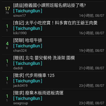
[請益]樹義國小課照班報名網站掛了嗎?
17
[
TaichungBun
]
79
sinon17
14小時前
,
08/07
[食記] 太平小吃挖寶！料多實在的王爺王肉羹
1
[
TaichungBun
]
1
kiki1990
16小時前
,
08/07
[閒聊] 哈塔牛排
4
[
TaichungBun
]
8
chan324
19小時前
,
08/07
[贈送] 北屯 嬰兒餐椅 洗澡架 圍欄
1
[
TaichungBun
]
1
dadidi
21小時前
,
08/07
[徵求] 代步用機車 125
1
[
TaichungBun
]
1
jack0419
23小時前
,
08/07
[徵求] 廢棄木板雨遮板清運
1
[
TaichungBun
]
1
seagroup
23小時前
,
08/07