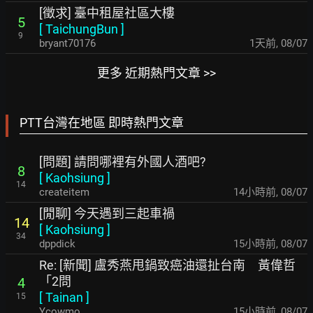
[徵求] 臺中租屋社區大樓
5
[
TaichungBun
]
9
bryant70176
1天前
,
08/07
更多 近期熱門文章 >>
PTT台灣在地區 即時熱門文章
[問題] 請問哪裡有外國人酒吧?
8
[
Kaohsiung
]
14
createitem
14小時前
,
08/07
[閒聊] 今天遇到三起車禍
14
[
Kaohsiung
]
34
dppdick
15小時前
,
08/07
Re: [新聞] 盧秀燕甩鍋致癌油還扯台南 黃偉哲
「2問
4
[
Tainan
]
15
Ycowmo
15小時前
,
08/07