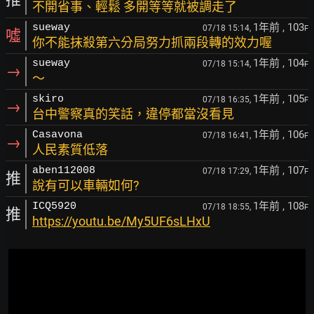
不開省事、輕鬆 多開等等就被調走了
1年前
, 103
sueway
07/18 15:14,
F
噓
你不能抹殺第六分局努力抓兩段轉的效力喔
1年前
, 104
sueway
07/18 15:14,
F
→
～
1年前
, 105
skiro
07/18 16:35,
F
→
台中警察真的笑話，違停都當沒看見
1年前
, 106
Casavona
07/18 16:41,
F
→
人民素質低落
1年前
, 107
aben112008
07/18 17:29,
F
推
說有可以車輛如何?
1年前
, 108
ICQ5920
07/18 18:55,
F
推
https://youtu.be/My5UF6sLHxU