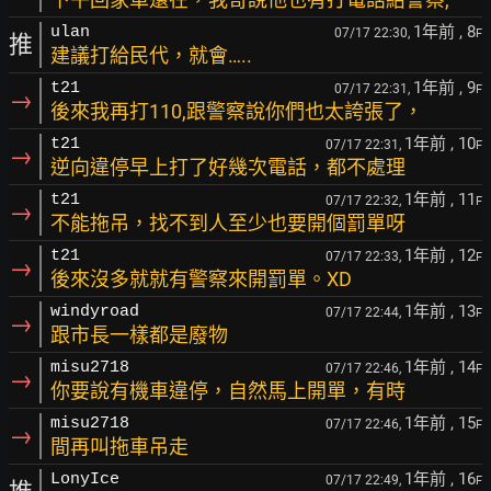
1年前
, 8
ulan
07/17 22:30,
F
推
建議打給民代，就會…..
1年前
, 9
t21
07/17 22:31,
F
→
後來我再打110,跟警察說你們也太誇張了，
1年前
, 10
t21
07/17 22:31,
F
→
逆向違停早上打了好幾次電話，都不處理
1年前
, 11
t21
07/17 22:32,
F
→
不能拖吊，找不到人至少也要開個罰單呀
1年前
, 12
t21
07/17 22:33,
F
→
後來沒多就就有警察來開罰單。XD
1年前
, 13
windyroad
07/17 22:44,
F
→
跟市長一樣都是廢物
1年前
, 14
misu2718
07/17 22:46,
F
→
你要說有機車違停，自然馬上開單，有時
1年前
, 15
misu2718
07/17 22:46,
F
→
間再叫拖車吊走
1年前
, 16
LonyIce
07/17 22:49,
F