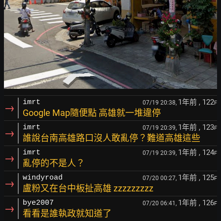
1年前
, 122
imrt
07/19 20:38,
F
→
Google Map隨便點 高雄就一堆違停
1年前
, 123
imrt
07/19 20:39,
F
→
誰說台南高雄路口沒人敢亂停？難道高雄這些
1年前
, 124
imrt
07/19 20:39,
F
→
亂停的不是人？
1年前
, 125
windyroad
07/20 00:27,
F
→
盧粉又在台中板扯高雄 zzzzzzzzz
1年前
, 126
bye2007
07/20 06:41,
F
→
看看是誰執政就知道了