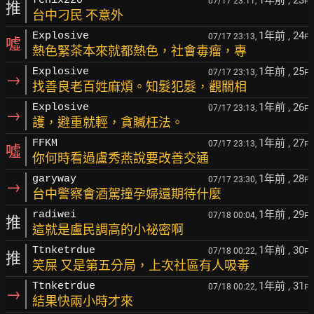
1年前
, 23
fenix220
07/17 23:11,
F
推
台中刁民 不意外
1年前
, 24
Explosive
07/17 23:13,
F
噓
熱色緊茶本來就都熱色，社會毒瘤，專
1年前
, 25
Explosive
07/17 23:13,
F
→
找善良老百姓麻煩。知髮犯髮，觀關相
1年前
, 26
Explosive
07/17 23:13,
F
→
護，避重就輕，貪贓枉法。
1年前
, 27
FFKM
07/17 23:13,
F
噓
你何時看過盧秀燕說要改善交通
1年前
, 28
garyway
07/17 23:30,
F
→
台中警察會酒駕撞孕婦還期待什麼
1年前
, 29
radiwei
07/18 00:04,
F
推
這就是盧民調高的小祕密啊
1年前
, 30
Ttnketrdue
07/18 00:22,
F
推
笑屎 又是第五分局，上次社區有人吸毒
1年前
, 31
Ttnketrdue
07/18 00:22,
F
→
結果快兩小時才來