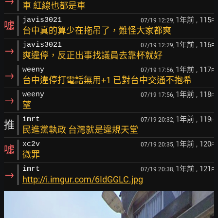
→
車 紅線也都是車
1年前
, 115
javis3021
07/19 12:29,
F
噓
台中真的算少在拖吊了，難怪大家都爽
1年前
, 116
javis3021
07/19 12:29,
F
→
爽違停，反正出事找議員去靠杯就好
1年前
, 117
weeny
07/19 17:56,
F
→
台中違停打電話無用+1 已對台中交通不抱希
1年前
, 118
weeny
07/19 17:56,
F
→
望
1年前
, 119
imrt
07/19 20:32,
F
推
民進黨執政 台灣就是違規天堂
1年前
, 120
xc2v
07/19 20:35,
F
噓
微罪
1年前
, 121
imrt
07/19 20:38,
F
→
http://i.imgur.com/6IdGGLC.jpg