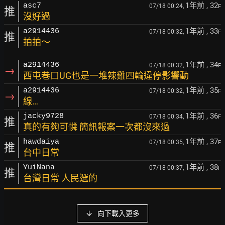
1年前
, 32
asc7
07/18 00:24,
F
推
沒好過
1年前
, 33
a2914436
07/18 00:32,
F
推
拍拍～
1年前
, 34
a2914436
07/18 00:32,
F
→
西屯巷口UG也是一堆辣雞四輪違停影響動
1年前
, 35
a2914436
07/18 00:32,
F
→
線…
1年前
, 36
jacky9728
07/18 00:34,
F
推
真的有夠可憐 簡訊報案一次都沒來過
1年前
, 37
hawdaiya
07/18 00:35,
F
推
台中日常
1年前
, 38
YuiNana
07/18 00:37,
F
推
台灣日常 人民選的
向下載入更多