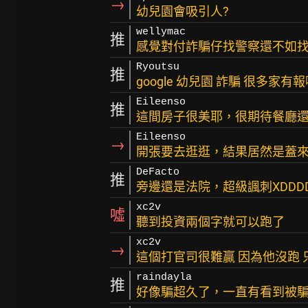
→
幼兒園會吸引人?
wellymac
推
感覺對付詐騙仔找警察還不如找
Ryoutsu
推
google 幼兒園 詐騙 很多家有
Eileenso
推
這間房子很美耶，很期待餐廳
Eileenso
→
開張要去逛逛，結果居然是蓋來
DeFacto
推
旁邊還是法院，超級諷刺XDDD
xc2v
噓
聽到投資兩個字就可以跑了
xc2v
→
這個打官司很難贏 因為他沒跑 只
raindayla
推
好像騙超久了，一直有看到被