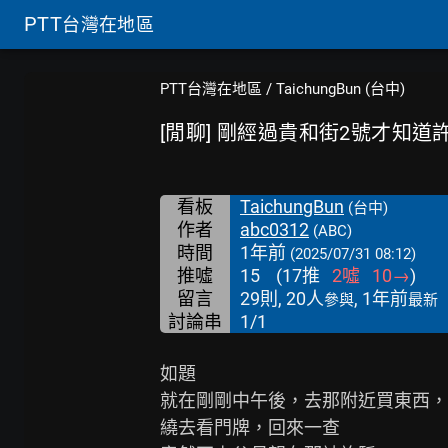
PTT
台灣在地區
PTT台灣在地區
/
TaichungBun (台中)
[閒聊] 剛經過貴和街2號才知
看板
TaichungBun
(台中)
作者
abc0312
(ABC)
時間
1年前
(2025/07/31 08:12)
推噓
15
(
17
推
2
噓
10
→
)
留言
29則, 20人
, 1年前
參與
最新
討論串
1/1
如題

就在剛剛中午後，去那附近買東西，
繞去看門牌，回來一查
