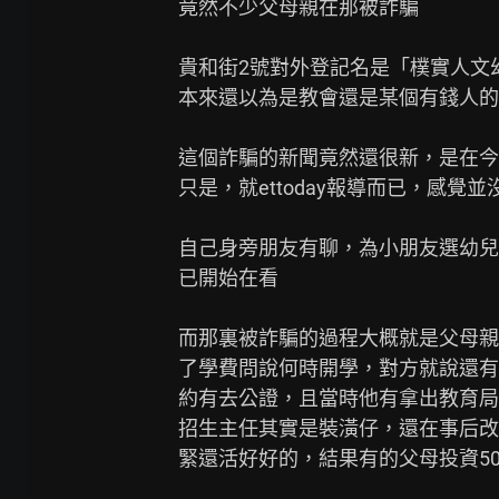
竟然不少父母親在那被詐騙

貴和街2號對外登記名是「樸實人文幼
本來還以為是教會還是某個有錢人的咖
這個詐騙的新聞竟然還很新，是在今年
只是，就ettoday報導而已，感覺並
自己身旁朋友有聊，為小朋友選幼兒
已開始在看

而那裏被詐騙的過程大概就是父母親
了學費問說何時開學，對方就說還有
約有去公證，且當時他有拿出教育局
招生主任其實是裝潢仔，還在事后改
緊還活好好的，結果有的父母投資50