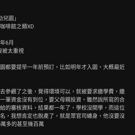
兒園」

啡館之類XD

6月

沒被太重視

園都要提早一年前預訂，比如明年才入園，大概最近

去參觀了之後，覺得環境可以，就被要求繳學費，繳

一筆資金沒有到位，要父母親投資，雖然說所寫的合

給的審核資料，結果都一年了，學校沒開學，而這位

名，我想肯定也脫產了，就是眾官司纏身，他沒要沒

萬多的甚至幾百萬
