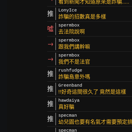
看到新聞才知道原來是詐騙.....
LonyIce
推
詐騙的招數真是多樣
spermbox
噓
去法院說啊
spermbox
→
跟我們講幹嘛
spermbox
→
我們不是法官
rushfudge
推
詐騙島意外嗎
Greenband
推
!!好奇這間很久了 竟然是這樣
hawdaiya
推
真好騙
specman
推
幼兒園也要有名氣才需要預定排
specman