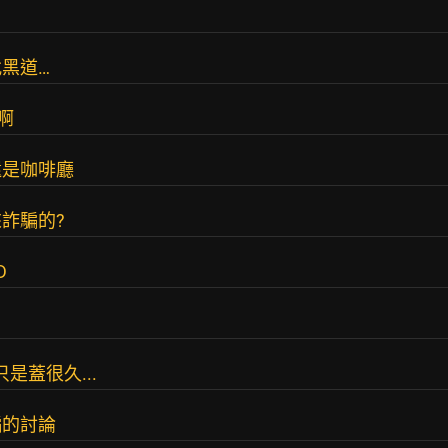
黑道…
報啊
還是咖啡廳
詐騙的?
D
是蓋很久...
騙的討論