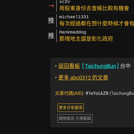
xc2v
→
用股東身份去查帳比較有機會
michael1331
推
每次經過都在想什麼時候才會
Hankmaddog
推
那塊地主還是彰化政府
‣
返回看板
[
TaichungBun
]
台中
‣
更多 abc0312 的文章
文章代碼(AID):
#1eYoLkZ8
(TaichungBu
更多分享選項
關閉廣告 方便截圖