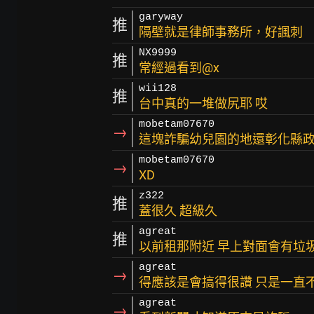
garyway
推
隔壁就是律師事務所，好諷刺
NX9999
推
常經過看到@x
wii128
推
台中真的一堆做尻耶 哎
mobetam07670
→
這塊詐騙幼兒園的地還彰化縣
mobetam07670
→
XD
z322
推
蓋很久 超級久
agreat
推
以前租那附近 早上對面會有垃圾
agreat
→
得應該是會搞得很讚 只是一直不
agreat
→