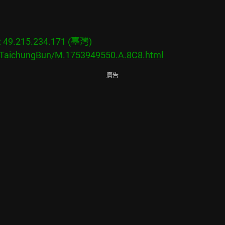
9.215.234.171 (臺灣)

s/TaichungBun/M.1753949550.A.8C8.html
廣告