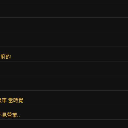
政府的
車 當時覺
見營業..