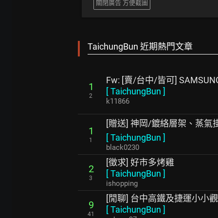
關閉廣告 方便截圖
TaichungBun 近期熱門文章
Fw: [賣/台中/皆可] SAMSUNG 
1
[
TaichungBun
]
2
k11866
[贈送] 神岡/鍍絡層架、蒸氣
1
[
TaichungBun
]
1
black0230
[徵求] 好市多烤雞
2
[
TaichungBun
]
3
ishopping
[閒聊] 台中高鐵及捷運小小
9
[
TaichungBun
]
41