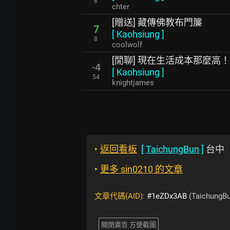
8
chter
[贈送] 藏傳佛教布門簾
7
[
Kaohsiung
]
8
coolwolf
[閒聊] 現在生活成本那麼高
-4
[
Kaohsiung
]
54
knightjames
‣
返回看板
[
TaichungBun
]
台中
‣
更多 sin0210 的文章
文章代碼(AID):
#1eZDx3AB
(TaichungBu
關閉廣告 方便截圖