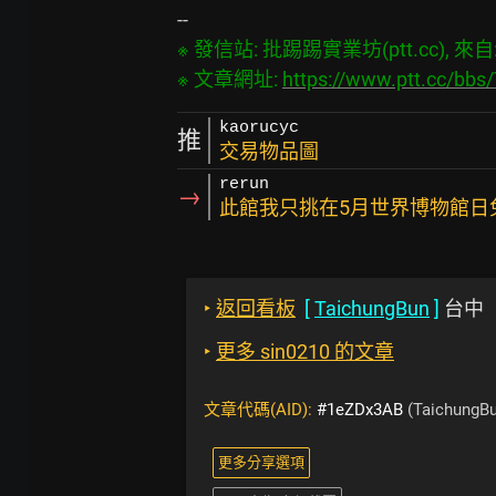
※ 發信站: 批踢踢實業坊(ptt.cc), 來自: 3
※ 文章網址: 
https://www.ptt.cc/bb
kaorucyc
推
交易物品圖
rerun
→
此館我只挑在5月世界博物館日
‣
返回看板
[
TaichungBun
]
台中
‣
更多 sin0210 的文章
文章代碼(AID):
#1eZDx3AB
(TaichungBu
更多分享選項