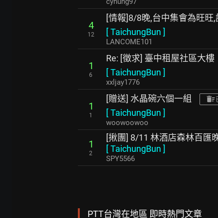
cyhung97
[情報]8/8晚,台中集會為旺
4
[
TaichungBun
]
12
LANCOME101
Re: [徵求] 臺中租屋社區大樓
1
[
TaichungBun
]
6
xxljay1776
[贈送] 水晶碗六個一組
1
[
TaichungBun
]
1
woowoowoo
[揪團] 8/11 林酒店森林百匯
1
[
TaichungBun
]
2
SPY5566
PTT台灣在地區 即時熱門文章