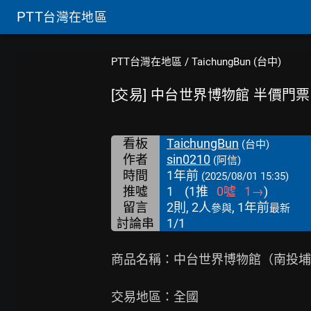
PTT
台灣在地區
PTT台灣在地區
/
TaichungBun (台中)
[交易] 中台世界博物館 半價門票 
看板
TaichungBun
(台中)
作者
sin0210
(阿信)
時間
1年前
(2025/08/01 15:35)
推噓
1
(
1
推
0
噓
1
→
)
留言
2則, 2人
, 1年前
參與
最新
討論串
1/1
商品名稱：中台世界博物館（南投埔
交易地區：全國
