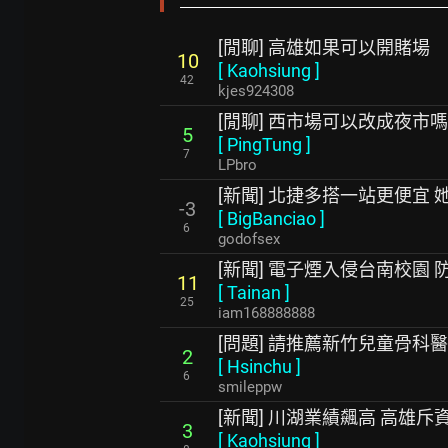
[閒聊] 高雄如果可以開賭場
10
[
Kaohsiung
]
42
kjes924308
[閒聊] 西市場可以改成夜市
5
[
PingTung
]
7
LPbro
[新聞] 北捷多搭一站更便宜 
-3
[
BigBanciao
]
6
godofsex
[新聞] 電子煙入侵台南校園
11
[
Tainan
]
25
iam168888888
[問題] 請推薦新竹兒童骨科
2
[
Hsinchu
]
6
smileppw
[新聞] 川湖業績飆高 高雄
3
[
Kaohsiung
]