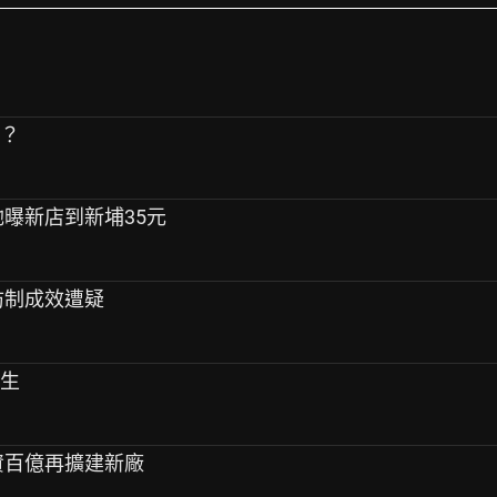
嗎？
她曝新店到新埔35元
 防制成效遭疑
醫生
斥資百億再擴建新廠