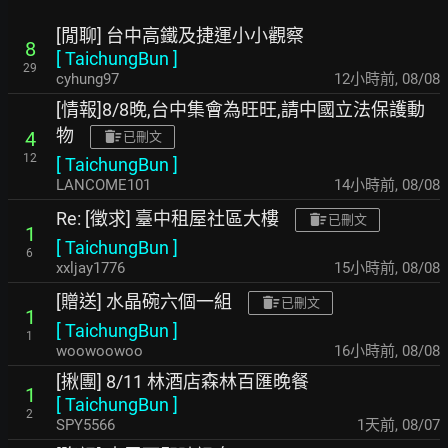
[閒聊] 台中高鐵及捷運小小觀察
8
[
TaichungBun
]
29
cyhung97
12小時前
,
08/08
[情報]8/8晚,台中集會為旺旺,請中國立法保護動
物
4
已刪文
12
[
TaichungBun
]
LANCOME101
14小時前
,
08/08
Re: [徵求] 臺中租屋社區大樓
已刪文
1
[
TaichungBun
]
6
xxljay1776
15小時前
,
08/08
[贈送] 水晶碗六個一組
已刪文
1
[
TaichungBun
]
1
woowoowoo
16小時前
,
08/08
[揪團] 8/11 林酒店森林百匯晚餐
1
[
TaichungBun
]
2
SPY5566
1天前
,
08/07