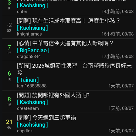
3
[
Kaohsiung
]
8
chter
15小時前
,
08/08
[閒聊] 現在生活成本那麼高！ 怎麼生小孩？
-2
[
Kaohsiung
]
52
knightjames
16小時前
,
08/08
[心情] 中華電信今天還有其他人斷網嗎？
7
[
BigBanciao
]
12
dragon8844
17小時前
,
08/08
[新聞] 2026城鎮韌性演習 台南整體秩序良好未
發
6
[
Tainan
]
10
iam168888888
1天前
,
08/07
[問題] 請問哪裡有外國人酒吧?
8
[
Kaohsiung
]
15
createitem
1天前
,
08/07
[閒聊] 今天遇到三起車禍
21
[
Kaohsiung
]
46
dppdick
1天前
,
08/07