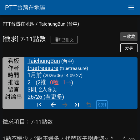
PTT
台灣在地區
PTT台灣在地區
/
TaichungBun (台中)
＋收藏
[徵求] 7-11點數
已刪文
分享
看板
TaichungBun
(台中)
作者
truetreasure
(truetreasure)
時間
1月前
(2026/06/14 09:27)
推噓
2
(
2
推
0
噓
1
→
)
留言
3則, 2人
參與
討論串
26/26 (看更多)
說明
徵求項目：7-11點數

1點不嫌少，2點不嫌多，代替孩子謝謝您~  ^____^  ~~
