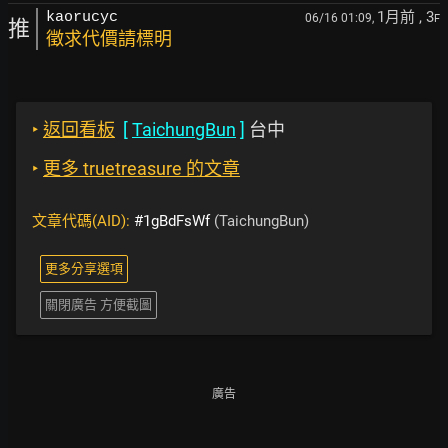
1月前
, 3
kaorucyc
06/16 01:09,
F
推
徵求代價請標明
‣
返回看板
[
TaichungBun
]
台中
‣
更多 truetreasure 的文章
文章代碼(AID):
#1gBdFsWf
(TaichungBun)
更多分享選項
關閉廣告 方便截圖
廣告