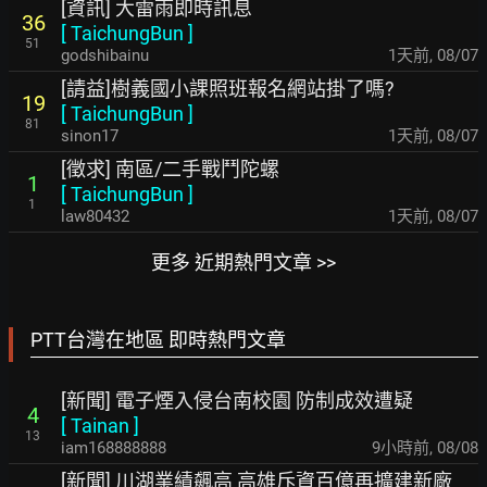
[資訊] 大雷雨即時訊息
36
[
TaichungBun
]
51
godshibainu
1天前
,
08/07
[請益]樹義國小課照班報名網站掛了嗎?
19
[
TaichungBun
]
81
sinon17
1天前
,
08/07
[徵求] 南區/二手戰鬥陀螺
1
[
TaichungBun
]
1
law80432
1天前
,
08/07
更多 近期熱門文章 >>
PTT台灣在地區 即時熱門文章
[新聞] 電子煙入侵台南校園 防制成效遭疑
4
[
Tainan
]
13
iam168888888
9小時前
,
08/08
[新聞] 川湖業績飆高 高雄斥資百億再擴建新廠