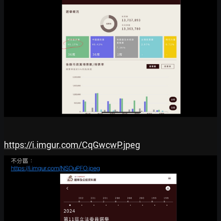
https://i.imgur.com/CqGwcwP.jpeg