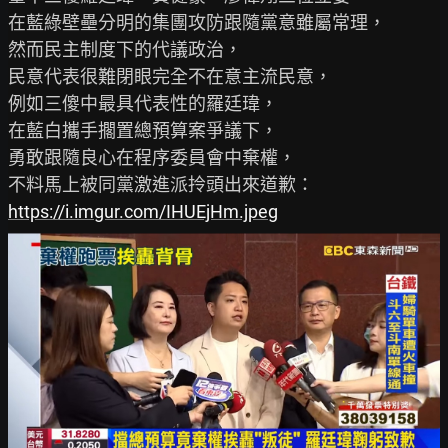
在藍綠壁壘分明的集團攻防跟隨黨意雖屬常理，

然而民主制度下的代議政治，

民意代表很難閉眼完全不在意主流民意，

例如三傻中最具代表性的羅廷瑋，

在藍白攜手擱置總預算案爭議下，

勇敢跟隨良心在程序委員會中棄權，

https://i.imgur.com/IHUEjHm.jpeg