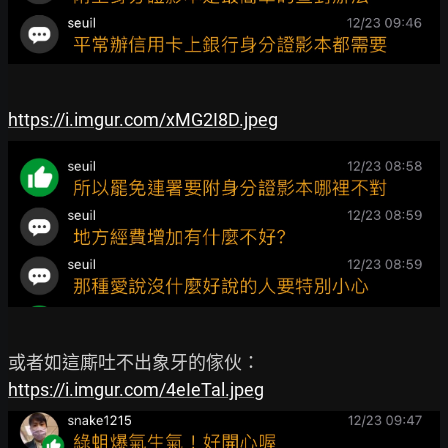
https://i.imgur.com/xMG2I8D.jpeg
https://i.imgur.com/4eIeTal.jpeg