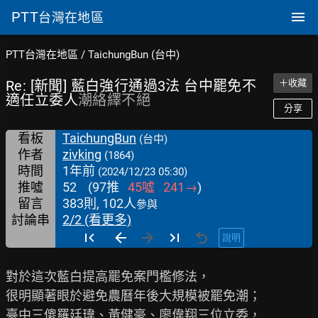
PTT
台灣在地區
PTT台灣在地區
/
TaichungBun (台中)
Re: [新聞] 藍白強行通過3法 台中罷免不
＋收藏
適任立委人
潮絡繹不絕
分享
看板
TaichungBun
(台中)
作者
zivking
(1864)
時間
1年前
(2024/12/23 05:30)
推噓
52
(
97
推
45
噓
241
→
)
留言
383則, 102人
參與
討論串
2/2 (看更多)
說明
對於這次藍白提高罷免案門檻修法，

很明顯著眼於避免農曆年後大規模被罷免潮；

臺中三傻羅廷瑋、黃健豪、廖偉翔三位立委，
