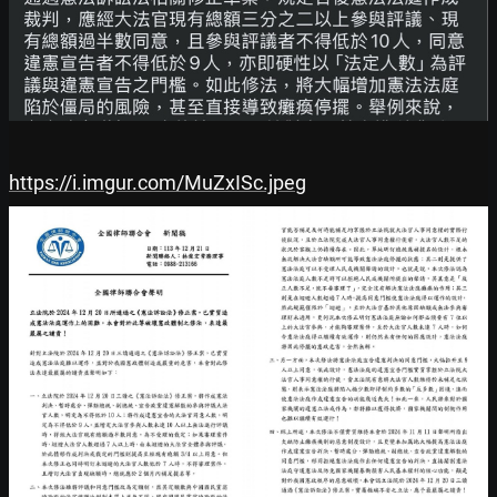
https://i.imgur.com/MuZxISc.jpeg