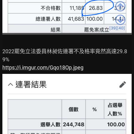
2022罷免立法委員林昶佐連署不及格率竟然高達29.8
https://i.imgur.com/Gqo18Op.jpeg