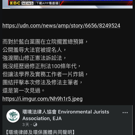
https://udn.com/news/amp/story/6656/8249524
而對於藍白黨團在立院擱置總預算，

公開羞辱大法官被提名人，

強渡關山修正憲法訴訟法，

我沒經歷過修正刑法100條年代，

但讓法學界及實務工作者一片炸鍋，

團結抨擊本次修法及修法主筆者，

https://i.imgur.com/Nh9h1r5.jpeg