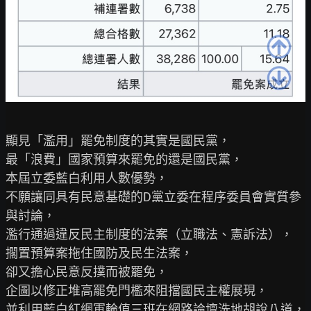
顯見「濫用」罷免制度的其實是國民黨，

最「浪費」國家預算來罷免的還是國民黨，

本屆立委藍白利用人數優勢，

不願讓同具有民意基礎的D黨立委在程序委員會實質參
與討論，

濫行通過違反民主制度的法案（立職法、憲訴法），

擱置預算案拖住國防及民生法案，

卻又擔心民意反撲而被罷免，

企圖以修正堆高罷免門檻來阻擋國民主權展現，

並利用藍白紅網軍輪值三班在網路論壇洗地胡說八道，
