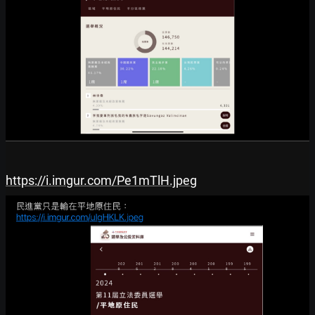
https://i.imgur.com/Pe1mTlH.jpeg