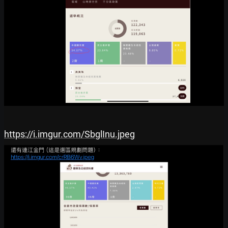
https://i.imgur.com/SbglInu.jpeg