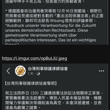
https://i.imgur.com/opBuIJU.jpeg