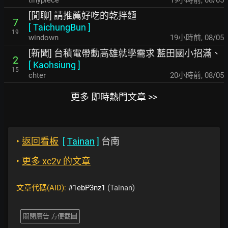
tinypiece
19小時前
,
08/05
[閒聊] 請推薦好吃的乾拌麵
7
[
TaichungBun
]
19
windown
19小時前
,
08/05
[新聞] 台積電帶動高雄就學需求 藍田國小招滿、
2
[
Kaohsiung
]
15
chter
20小時前
,
08/05
更多 即時熱門文章 >>
‣
返回看板
[
Tainan
]
台南
‣
更多 xc2v 的文章
文章代碼(AID):
#1ebP3nz1
(Tainan)
關閉廣告 方便截圖