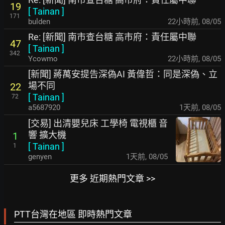
19
[
Tainan
]
171
bulden
22小時前
,
08/05
Re: [新聞] 南市查台糖 高市府：責任屬中聯
47
[
Tainan
]
342
Ycowmo
22小時前
,
08/05
[新聞] 蔣萬安提告深偽AI 黃偉哲：同是深偽、立
場不同
22
[
Tainan
]
72
a5687920
1天前
,
08/05
[交易] 出清嬰兒床 工學椅 電視櫃 音
響 擴大機
1
[
Tainan
]
1
genyen
1天前
,
08/05
更多 近期熱門文章 >>
PTT台灣在地區 即時熱門文章