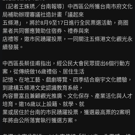
〔記者王姝琇／台南報導〕中西區公所獲台南市府文化
局補助辦理審議社造計畫「議起來

五條港」，將於8月9至17日進行全民票選活動，商圈
業者共同響應贊助住宿券、禮券與來

店禮等，邀市民踴躍投票，一同關注五條港文化觀光永
續發展。

中西區長蔡佳甫指出，經公民大會民眾提出6個行動方
案，從傳統做16歲禮俗、居住生活

記憶、在地工藝、戲劇導覽、四季結合廟宇文化體驗，
到建構五條港文史認識教育系統，

內容豐富且兼顧觀光推廣、文化保存、產業活化與人才
培育。邀16歲以上設籍、就學、就

業或居住於台南的市民踴躍投票，獲選最高票的2案明
年將由公所落實執行獲選方案。
