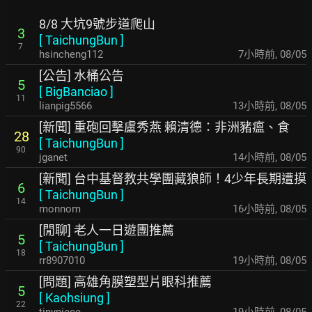
8/8 大坑9號步道爬山
3
[
TaichungBun
]
7
hsincheng112
7小時前
,
08/05
[公告] 水桶公告
5
[
BigBanciao
]
11
lianpig5566
13小時前
,
08/05
[新聞] 重砲回擊盧秀燕 賴清德：非洲豬瘟、食
28
[
TaichungBun
]
90
jganet
14小時前
,
08/05
[新聞] 台中基督教共學團藏狼師！4少年長期遭摸
6
[
TaichungBun
]
14
monnom
16小時前
,
08/05
[閒聊] 老人一日遊團推薦
5
[
TaichungBun
]
18
rr8907010
19小時前
,
08/05
[問題] 高雄角膜塑型片眼科推薦
5
[
Kaohsiung
]
22