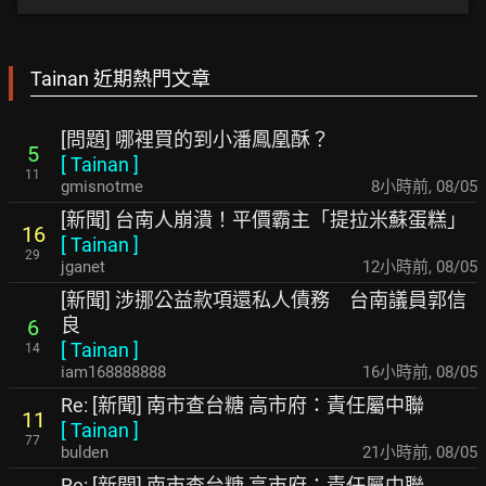
Tainan 近期熱門文章
[問題] 哪裡買的到小潘鳳凰酥？
5
[
Tainan
]
11
gmisnotme
8小時前
,
08/05
[新聞] 台南人崩潰！平價霸主「提拉米蘇蛋糕」
16
[
Tainan
]
29
jganet
12小時前
,
08/05
[新聞] 涉挪公益款項還私人債務 台南議員郭信
良
6
[
Tainan
]
14
iam168888888
16小時前
,
08/05
Re: [新聞] 南市查台糖 高市府：責任屬中聯
11
[
Tainan
]
77
bulden
21小時前
,
08/05
Re: [新聞] 南市查台糖 高市府：責任屬中聯