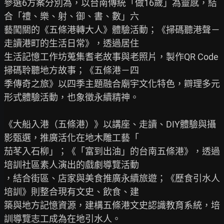
參選6方案分別為，以台南傳統「做16歲」為靈感，結
合「禮、樂、射、御、書、數」六

藝闖關的《五條港轉大人》體驗活動；《掃碼聽港聲－
走讀港町的生活日常》，透過居住

生活記憶工作坊蒐集耆老故事與老照片，製作QR Code
掃碼聆聽地方故事；《五條港－四

季傳奇之旅》以四季主題融合廟宇文化特色，辧理多元
形式體驗活動，也象徵永續精神。

《大船入港（五條港）》以講座、走讀、DIY體驗與攝
影甄選，推廣活化在地木雕工藝「

茄苳入石柳」；《「富到出油」的台南五條港》，透過
培訓社區素人演出的戲劇導覽活動

，結合街區、店家與美食推廣永續旅遊；《歷食引水人
培訓》則整合現有文史、飲食、建

築與地方記憶資源，建構五條港文史認識教育系統，培
訓導覽志工成為在地引水人。
