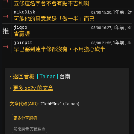
→
五條這名字會不會有點不吉利啊
1年前
, 2
aikoDisk
08/08 15:20,
F
→
可能他的寓意就是「做一半」而已
1年前
, 3
jiqoo
08/08 16:27,
F
推
會贏喔
1年前
, 4
joinptt
08/08 21:55,
F
→
早已塞到連半條都沒有，不用擔心砍半
‣
返回看板
[
Tainan
]
台南
‣
更多 xc2v 的文章
文章代碼(AID):
#1ebP3nz1
(Tainan)
更多分享選項
關閉廣告 方便截圖