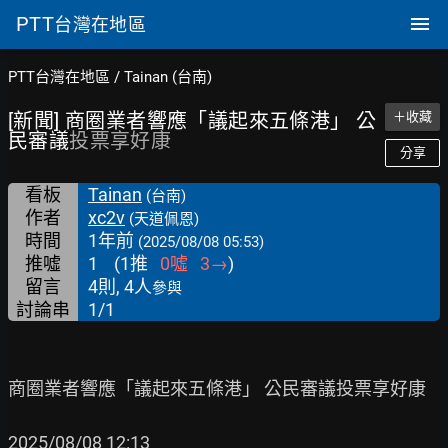
PTT
台灣在地區
PTT台灣在地區
/
Tainan (台南)
[新聞] 商圈業者響應「議起來五條港」 公
＋收藏
民審議
投票享好康
分享
看板
Tainan
(台南)
作者
xc2v
(天道佩恩)
時間
1年前
(2025/08/08 05:53)
推噓
1
(
1
推
0
噓
3
→
)
留言
4則, 4人
參與
討論串
1/1
商圈業者響應「議起來五條港」 公民審議投票享好康

2025/08/08 12:13
