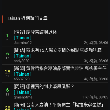
Tainan 近期熱門文章
[情報] 慶發當歸鴨退休
1
[
Tainan
]
2
Jasmine12
2小時前
,
08/06
[問題] 徵求有15人獨立空間的甜點店或咖啡廳
6
[
Tainan
]
17
andy3020
3小時前
,
08/06
[新聞] 黃偉哲指台糖油品部賣汽柴油 高檢署主任
28
[
Tainan
]
61
a5687920
4小時前
,
08/06
[問題] 哪裡買的到小潘鳳凰酥？
6
[
Tainan
]
13
gmisnotme
11小時前
,
08/05
[新聞] 台南人崩潰！平價霸主「提拉米蘇蛋糕」
28