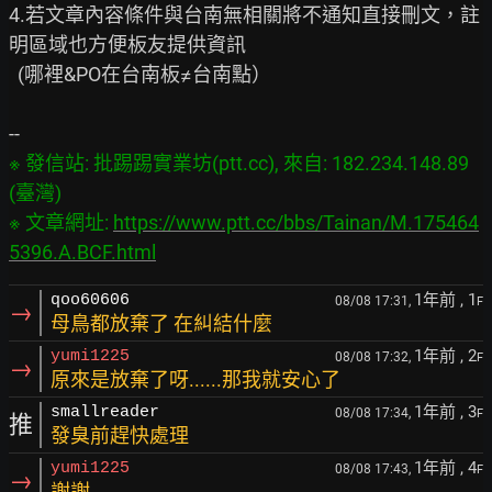
4.若文章內容條件與台南無相關將不通知直接刪文，註
明區域也方便板友提供資訊

  (哪裡&PO在台南板≠台南點）

※ 發信站: 批踢踢實業坊(ptt.cc), 來自: 182.234.148.89 
(臺灣)

※ 文章網址: 
https://www.ptt.cc/bbs/Tainan/M.175464
5396.A.BCF.html
1年前
, 1
qoo60606
08/08 17:31,
F
→
母鳥都放棄了 在糾結什麼
1年前
, 2
yumi1225
08/08 17:32,
F
→
原來是放棄了呀......那我就安心了
1年前
, 3
smallreader
08/08 17:34,
F
推
發臭前趕快處理
1年前
, 4
yumi1225
08/08 17:43,
F
→
謝謝