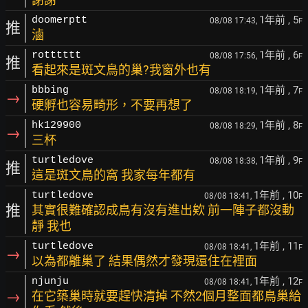
1年前
, 5
doomerptt
08/08 17:43,
F
推
滷
1年前
, 6
rotttttt
08/08 17:56,
F
推
看起來是斑文鳥的巢?我窗外也有
1年前
, 7
bbbing
08/08 18:19,
F
→
硬孵也容易畸形，不要再想了
1年前
, 8
hk129900
08/08 18:29,
F
→
三杯
1年前
, 9
turtledove
08/08 18:38,
F
推
這是斑文鳥的窩 我家每年都有
1年前
, 10
turtledove
08/08 18:41,
F
推
其實很難確認成鳥有沒有進出欸 前一陣子都沒動
靜 我也
1年前
, 11
turtledove
08/08 18:41,
F
→
以為都離巢了 結果偶然才發現還住在裡面
1年前
, 12
njunju
08/08 18:41,
F
→
在它築巢時就要趕快清掉 不然2個月整面都鳥巢給