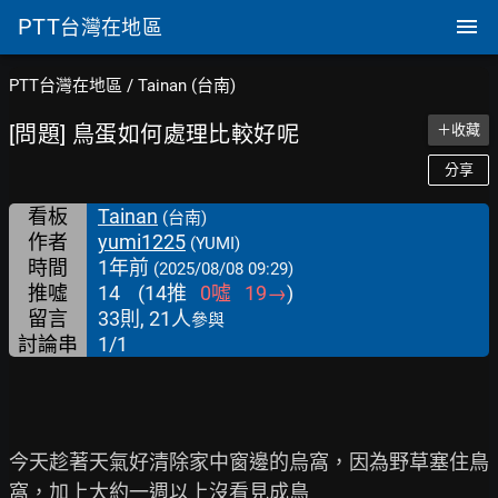
PTT
台灣在地區
PTT台灣在地區
/
Tainan (台南)
[問題] 鳥蛋如何處理比較好呢
＋收藏
分享
看板
Tainan
(台南)
作者
yumi1225
(YUMI)
時間
1年前
(2025/08/08 09:29)
推噓
14
(
14
推
0
噓
19
→
)
留言
33則, 21人
參與
討論串
1/1
今天趁著天氣好清除家中窗邊的烏窩，因為野草塞住鳥
窩，加上大約一週以上沒看見成鳥
