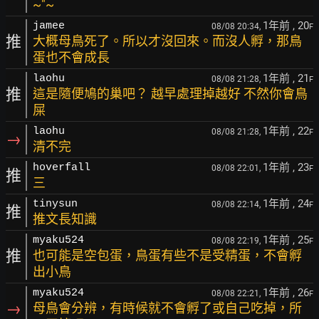
~"~
1年前
, 20
jamee
08/08 20:34,
F
推
大概母鳥死了。所以才沒回來。而沒人孵，那鳥
蛋也不會成長
1年前
, 21
laohu
08/08 21:28,
F
推
這是隨便鳩的巢吧？ 越早處理掉越好 不然你會鳥
屎
1年前
, 22
laohu
08/08 21:28,
F
→
清不完
1年前
, 23
hoverfall
08/08 22:01,
F
推
三
1年前
, 24
tinysun
08/08 22:14,
F
推
推文長知識
1年前
, 25
myaku524
08/08 22:19,
F
推
也可能是空包蛋，鳥蛋有些不是受精蛋，不會孵
出小鳥
1年前
, 26
myaku524
08/08 22:21,
F
→
母鳥會分辨，有時候就不會孵了或自己吃掉，所