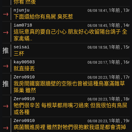
你看 然後
1年前
, 13
njunju
08/08 18:41,
F
→
下面還給你有鳥屍 臭死惹
1年前
, 14
iam0718
08/08 18:45,
F
→
這玩意真的要自己小心 朋友好心收留陽台鴿子 全
家禽蟎..
1年前
, 15
seisai
08/08 18:58,
F
推
三杯
1年前
, 16
kay00503
08/08 20:17,
F
→
就直接丟
1年前
, 17
Zero0910
08/08 20:23,
F
推
我房間鐵窗跟牆壁的空隙也曾被這種鳥塞滿雜草
築巢 雖然
1年前
, 18
Zero0910
08/08 20:23,
F
→
牠們很辛苦 每根草都用嘴刁過來 但我很怕有鳥屎
或各種
1年前
, 19
Zero0910
08/08 20:23,
F
→
病菌飄進房裡 雖然對牠們很抱歉我還是都會清掉