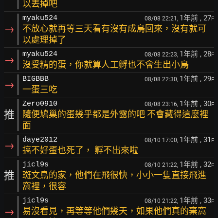
以丟掉吧
1年前
, 27
myaku524
08/08 22:21,
F
→
不放心就再等三天看有沒有成鳥回來，沒有就可
以處理掉了
1年前
, 28
myaku524
08/08 22:23,
F
→
沒受精的蛋，你就算人工孵也不會生出小鳥
1年前
, 29
BIGBBB
08/08 22:30,
F
→
一蛋三吃
1年前
, 30
Zero0910
08/08 23:16,
F
推
隨便鳩巢的蛋幾乎都是外露的吧 不會藏得這麼裡
面
1年前
, 31
daye2012
08/10 17:00,
F
→
搞不好蛋也死了， 孵不出來啦
1年前
, 32
jicl9s
08/10 21:22,
F
推
斑文鳥的家，他們在飛很快，小小一隻直接飛進
窩裡，很容
1年前
, 33
jicl9s
08/10 21:22,
F
→
易沒看見，再等等他們幾天，如果他們真的棄窩