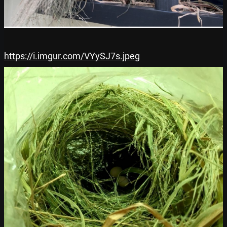
https://i.imgur.com/VYySJ7s.jpeg