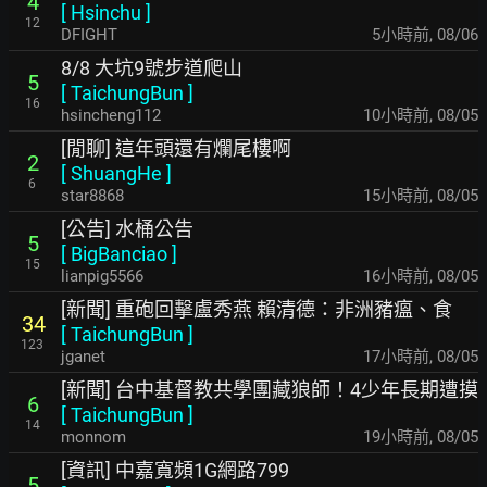
4
[
Hsinchu
]
12
DFIGHT
5小時前
,
08/06
8/8 大坑9號步道爬山
5
[
TaichungBun
]
16
hsincheng112
10小時前
,
08/05
[閒聊] 這年頭還有爛尾樓啊
2
[
ShuangHe
]
6
star8868
15小時前
,
08/05
[公告] 水桶公告
5
[
BigBanciao
]
15
lianpig5566
16小時前
,
08/05
[新聞] 重砲回擊盧秀燕 賴清德：非洲豬瘟、食
34
[
TaichungBun
]
123
jganet
17小時前
,
08/05
[新聞] 台中基督教共學團藏狼師！4少年長期遭摸
6
[
TaichungBun
]
14
monnom
19小時前
,
08/05
[資訊] 中嘉寬頻1G網路799
5