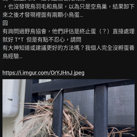
，也沒發現鳥羽毛和鳥屎，以為只是空鳥巢，結果卸下
來之後才發現裡面有兩顆小鳥蛋…

囧

有詢問過野鳥協會，他們評估是終止蛋（？）直接處理
就好 T^T  但是有點不忍心，請問

有大神知道或建議更好的方法嗎？我個人完全沒孵蛋養
鳥經驗…

https://i.imgur.com/OrYJHnJ.jpeg