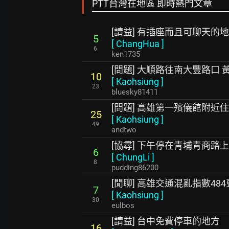
PTT台灣在地區 即時熱門文章
[請益] 有插座而且可聊天的
5
[
ChangHua
]
6
ken1735
[問題] 大順路往南大豐路口
10
[
Kaohsiung
]
23
bluesky81411
[問題] 高雄第一殯儀館附近
25
[
Kaohsiung
]
49
andtwo
[協尋] 下午停在青埔青商路上B
6
[
ChungLi
]
8
pudding86200
[閒聊] 高雄交通混亂指數484
7
[
Kaohsiung
]
30
eulbos
[請益] 台中免費停車的地方
16