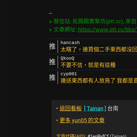
※ 發信站: 批踢踢實業坊(ptt.cc), 來自: 2
※ 文章網址: 
https://www.ptt.cc/bb
hancash
推
太瞎了，連買個二手東西都沒
QkooQ
推
不要不信，就是有這種
cyp001
推
連送東西都有人放鳥了 我都是
‣
返回看板
[
Tainan
]
台南
‣
更多 yun05 的文章
文章代碼(AID):
#1enBvfCf
(Tainan)