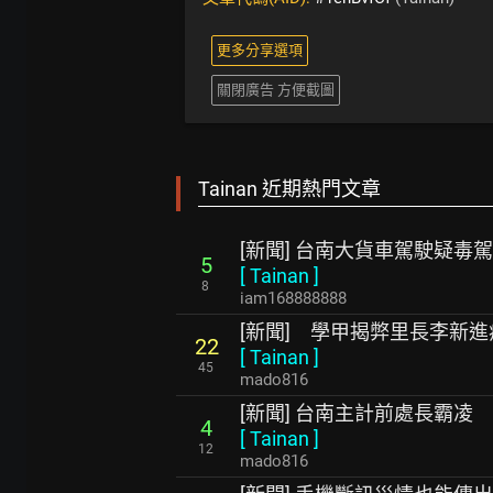
更多分享選項
關閉廣告 方便截圖
Tainan 近期熱門文章
[新聞] 台南大貨車駕駛疑毒
5
[
Tainan
]
8
iam168888888
[新聞] 學甲揭弊里長李新
22
[
Tainan
]
45
mado816
[新聞] 台南主計前處長霸凌
4
[
Tainan
]
12
mado816