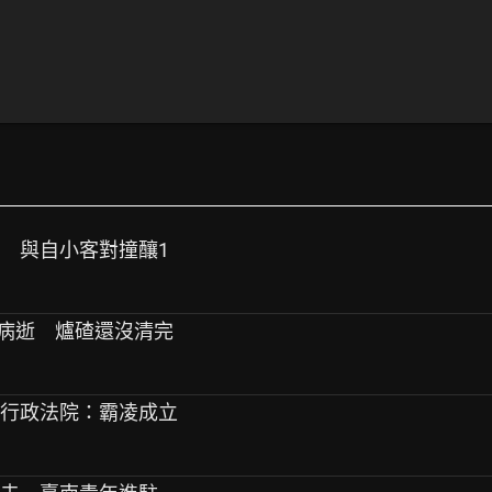
駕 與自小客對撞釀1
進病逝 爐碴還沒清完
 行政法院：霸凌成立