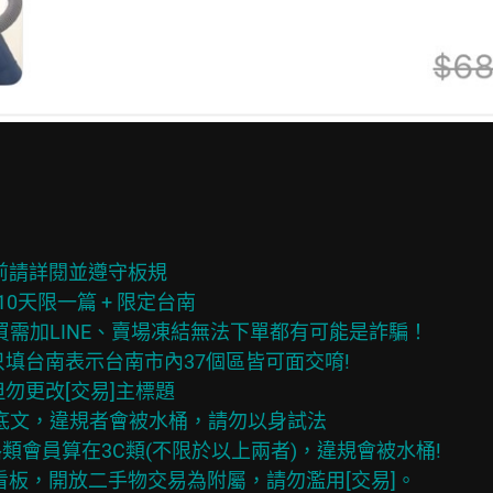
前請詳閱並遵守板規

 10天限一篇 + 限定台南

要買需加LINE、賣場凍結無法下單都有可能是詐騙！

只填台南表示台南市內37個區皆可面交唷!

勿更改[交易]主標題

置底文，違規者會被水桶，請勿以身試法

tify等網路類會員算在3C類(不限於以上兩者)，違規會被水桶!
