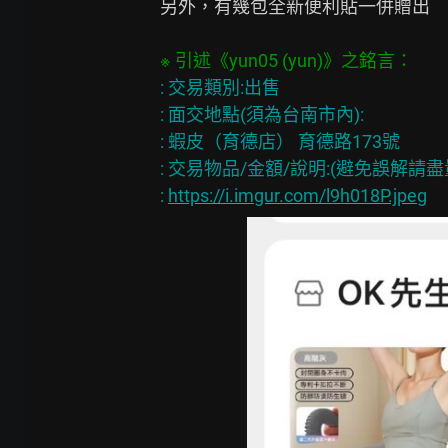
另外，有幾包全新便利貼一併贈出

: 交易類別:出售

: 面交地點(須為台南市內):

: 蝦皮（育德店） 育德路173號

: 交易物品/金額/說明:(避免誤解請
: 
https://i.imgur.com/l9h018P.jpeg