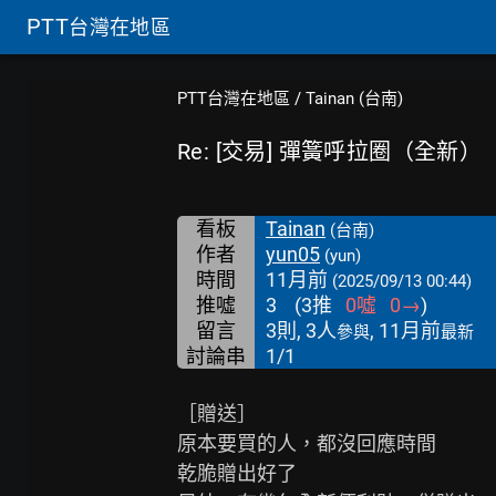
PTT
台灣在地區
PTT台灣在地區
/
Tainan (台南)
Re: [交易] 彈簧呼拉圈（全新）
看板
Tainan
(台南)
作者
yun05
(yun)
時間
11月前
(2025/09/13 00:44)
推噓
3
(
3
推
0
噓
0
→
)
留言
3則, 3人
, 11月前
參與
最新
討論串
1/1
［贈送］

原本要買的人，都沒回應時間

乾脆贈出好了
