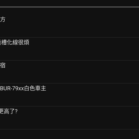
地方
 黃槽化線很煩
住宿
UR-79xx白色車主
更高了?