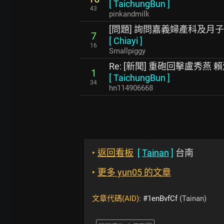
[
TaichungBun
]
43
pinkandmilk
[問題] 詢問嘉義婦產科及月
7
[
Chiayi
]
16
Smallpiggy
Re: [新聞] 重砲回擊盧秀
1
[
TaichungBun
]
34
hn114906668
‣
返回看板
[
Tainan
]
台南
‣
更多 yun05 的文章
文章代碼(AID):
#1enBvfCf
(Tainan)