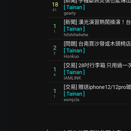
[新聞] 手機斷訊災情也能傳
18
[
Tainan
]
61
gearty
[新聞] 漢光演習熱鬧操演
1
[
Tainan
]
1
hihihihehehe
[問題] 台南買沙發或木頭椅
2
[
Tainan
]
2
Honkuo
[交易] 28吋行李箱 只用過
1
[
Tainan
]
4
IAMLINK
[交易] 贈送iphone12/12p
1
[
Tainan
]
1
esmjcla