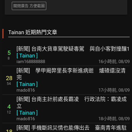
關閉廣告 方便截圖
Tainan 近期熱門文章
[新聞] 台南大貨車駕駛疑毒駕 與自小客對撞釀1
5
[
Tainan
]
8
iam168888888
16小時前
,
08/09
[新聞] 學甲揭弊里長李新進病逝 爐碴還沒清
完
28
[
Tainan
]
54
mado816
17小時前
,
08/09
[新聞] 台南主計前處長霸凌 行政法院：霸凌成
立
4
[
Tainan
]
12
mado816
18小時前
,
08/09
[新聞] 手機斷訊災情也能傳出去 臺南青年進駐
18