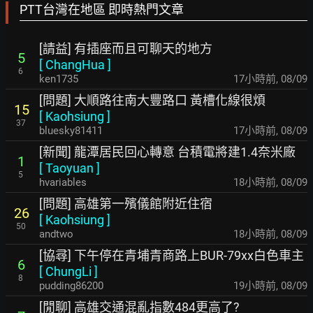
PTT台灣在地區 即時熱門文章
[請益] 有插座而且可聊天的地方
5
[
ChangHua
]
6
ken1735
17小時前
,
08/09
[問題] 大順路往南大豐路口 黃槽化線很煩
15
[
Kaohsiung
]
37
bluesky81411
17小時前
,
08/09
[新聞] 龍潭居民回心轉意 台積電將建1.4奈米廠
1
[
Taoyuan
]
5
hvariables
18小時前
,
08/09
[問題] 高雄第一殯儀館附近住宿
26
[
Kaohsiung
]
50
andtwo
18小時前
,
08/09
[協尋] 下午停在青埔青商路上BUR-79xx白色車主
6
[
ChungLi
]
8
pudding86200
19小時前
,
08/09
[閒聊] 高雄交通混亂指數484更高了?