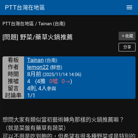
PTT
台灣在地區
PTT台灣在地區
/
Tainan (台南)
[問題] 野菜/藥草火鍋推薦
＋收藏
分享
看板
Tainan
(台南)
作者
lemon22
(醉悠)
時間
8月前
(2025/11/14 14:06)
推噓
4
(
4
推
0
噓
0
→
)
留言
4則, 4人
參與
討論串
1/1
想問大家有類似當初藝術轉角那樣的火鍋推薦嘛？

（就是菜盤有藥草有蔬菜）

可以不用是吃到飽的，但希望有很多種野菜或是特別的