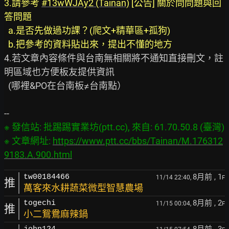
3.請參考 
#13wWJAy2 (Tainan)
 [公告] 關於問問題與回
答問題
  a.是否先做過功課？(爬文+精華區+孤狗)
  b.把參考的資料貼出來，提出不懂的地方   
4.若文章內容條件與台南無相關將不通知直接刪文，註
明區域也方便板友提供資訊

  (哪裡&PO在台南板≠台南點）

※ 發信站: 批踢踢實業坊(ptt.cc), 來自: 61.70.50.8 (臺灣)

※ 文章網址: 
https://www.ptt.cc/bbs/Tainan/M.176312
9183.A.900.html
8月前
, 1
tw00184466
11/14 22:40,
F
推
萬客來水耕蔬菜微型智慧農場
8月前
, 2
togechi
11/15 00:04,
F
推
小二鴛鴦麻辣鍋