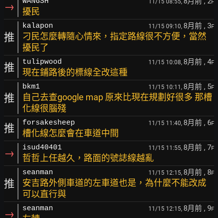
8月前
, 2
WANGSH
11/15 08:55,
F
→
擾民
8月前
, 3
kalapon
11/15 09:10,
F
推
刁民怎麼轉隨心情來，指定路線很不方便，當然
擾民了
8月前
, 4
tulipwood
11/15 10:08,
F
推
現在鋪路後的標線全改這種
8月前
, 5
bkm1
11/15 10:11,
F
推
自己去查google map 原來比現在規劃好很多 那槽
化線很腦殘
8月前
, 6
forsakesheep
11/15 11:40,
F
推
槽化線怎麼會在車道中間
8月前
, 7
isud40401
11/15 11:55,
F
→
哲哲上任越久，路面的號誌線越亂
8月前
, 8
seanman
11/15 12:15,
F
推
安吉路外側車道的左車道也是，為什麼不能改成
可以直行與
8月前
, 9
seanman
11/15 12:15,
F
→