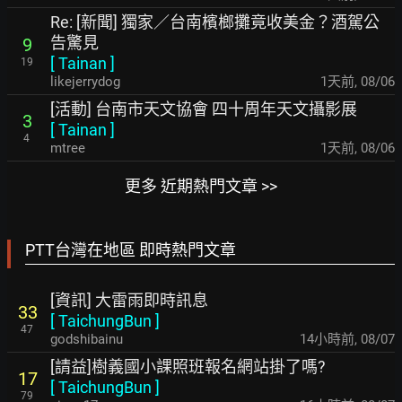
Re: [新聞] 獨家／台南檳榔攤竟收美金？酒駕公
告驚見
9
[
Tainan
]
19
likejerrydog
1天前
,
08/06
[活動] 台南市天文協會 四十周年天文攝影展
3
[
Tainan
]
4
mtree
1天前
,
08/06
更多 近期熱門文章 >>
PTT台灣在地區 即時熱門文章
[資訊] 大雷雨即時訊息
33
[
TaichungBun
]
47
godshibainu
14小時前
,
08/07
[請益]樹義國小課照班報名網站掛了嗎?
17
[
TaichungBun
]
79