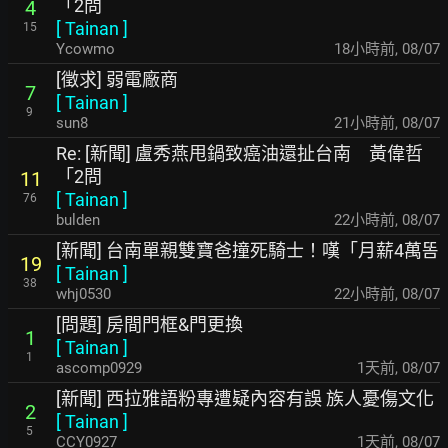
「2問
4
[
Tainan
]
15
Ycowmo
18小時前
,
08/07
[徵求] 弱電廠商
7
[
Tainan
]
9
sun8
21小時前
,
08/07
Re: [新聞] 盧秀燕甩鍋致癌油還扯台南 黃偉哲
「2問
11
[
Tainan
]
76
bulden
22小時前
,
08/07
[新聞] 台南單親雙寶爸撞死騎士！嘆「月薪4萬똠
19
[
Tainan
]
38
whj0530
22小時前
,
08/07
[問題] 房間門框&門更換
1
[
Tainan
]
1
ascomp0929
1天前
,
08/07
[新聞] 西拉雅語粉專遭疑內容有誤 族人憂傷文化
2
[
Tainan
]
5
CCY0927
1天前
,
08/07