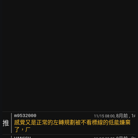
8月前
, 1
m9532000
11/15 08:00,
F
推
感覺又是正常的左轉規劃被不看標線的低能嫌棄
了，ㄏ