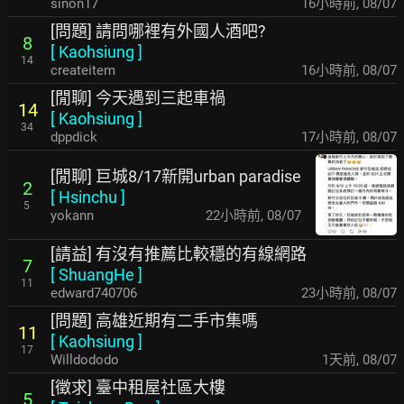
sinon17
16小時前
,
08/07
[問題] 請問哪裡有外國人酒吧?
8
[
Kaohsiung
]
14
createitem
16小時前
,
08/07
[閒聊] 今天遇到三起車禍
14
[
Kaohsiung
]
34
dppdick
17小時前
,
08/07
[閒聊] 巨城8/17新開urban paradise
2
[
Hsinchu
]
5
yokann
22小時前
,
08/07
[請益] 有沒有推薦比較穩的有線網路
7
[
ShuangHe
]
11
edward740706
23小時前
,
08/07
[問題] 高雄近期有二手市集嗎
11
[
Kaohsiung
]
17
Willdododo
1天前
,
08/07
[徵求] 臺中租屋社區大樓
5