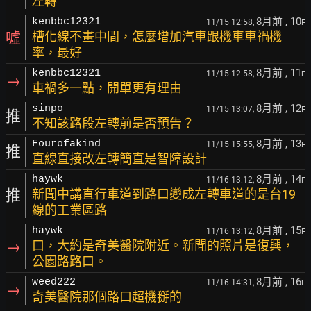
左轉
8月前
, 10
kenbbc12321
11/15 12:58,
F
噓
槽化線不畫中間，怎麼增加汽車跟機車車禍機
率，最好
8月前
, 11
kenbbc12321
11/15 12:58,
F
→
車禍多一點，開單更有理由
8月前
, 12
sinpo
11/15 13:07,
F
推
不知該路段左轉前是否預告？
8月前
, 13
Fourofakind
11/15 15:55,
F
推
直線直接改左轉簡直是智障設計
8月前
, 14
haywk
11/16 13:12,
F
推
新聞中講直行車道到路口變成左轉車道的是台19
線的工業區路
8月前
, 15
haywk
11/16 13:12,
F
→
口，大約是奇美醫院附近。新聞的照片是復興，
公園路路口。
8月前
, 16
weed222
11/16 14:31,
F
→
奇美醫院那個路口超機掰的