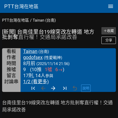
PTT
台灣在地區
PTT台灣在地區
/
Tainan (台南)
[新聞] 台南佳里台19線突改左轉道 地方
＋收藏
批剝奪
直行權！交通局承諾改善
分享
看板
Tainan
(台南)
作者
godofsex
(性愛戰神)
時間
8月前
(2025/11/14 21:56)
推噓
9
(
10
推
1
噓
6
→
)
留言
17則, 14人
參與
討論串
1/2 (看更多)
說明
台南佳里台19線突改左轉道 地方批剝奪直行權！交通
局承諾改善
