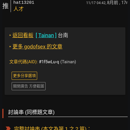
8月前
, 17
hat13201
11/17 04:42,
F
推
人才
‣
返回看板
[
Tainan
]
台南
‣
更多 godofsex 的文章
文章代碼(AID):
#1f5wLu-q
(Tainan)
更多分享選項
關閉廣告 方便截圖
討論串 (同標題文章)
完整討論串
(本文為第 1 之 2 篇)：