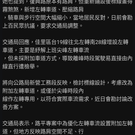
她也提到，復興路原本有路肩，但重新鋪設後標線畫得
霧煞煞，新增左轉車道、壓縮路肩

，騎車與步行空間大幅縮小，當地居民反對，日前會勘
上百民眾抗議，要求交通局調整。

交通局回應，佳里區台19線往北左轉南28線增設左轉
車道，主要是紓解上班尖峰左轉車流

，但未採附加車道方式，導致離峰時段駕駛易直接由內
線直行遭檢舉。

將向公路局新營工務段反映，檢討標線設計，考慮改為
附加左轉車道，或僅於尖峰時段內

線作左轉專用，以符合實際車流需求，近日會勘討論改
善方案。

交通局表示，路平專案中為優化左轉車流設置附加左轉
道，但地方反映路肩空間不足、行
