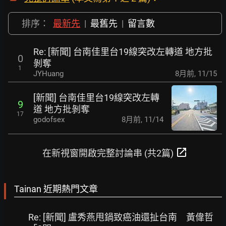
排序：
最新先
|
最舊先
|
留言數
Re: [新聞] 台南佳里台19線突改左轉道 地方批
0
剝奪
1
JYHuang
8月前
,
11/15
[新聞] 台南佳里台19線突改左轉
9
道 地方批剝奪
17
godofsex
8月前
,
11/14
open_in_new
在新視窗開啟完整討論串 (共2篇)
Tainan 近期熱門文章
Re: [新聞] 盧秀燕甩鍋致癌油還扯台南 黃偉哲