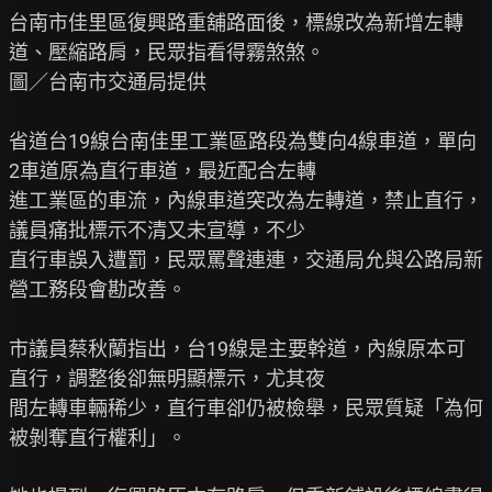
台南市佳里區復興路重舖路面後，標線改為新增左轉
道、壓縮路肩，民眾指看得霧煞煞。

圖／台南市交通局提供

省道台19線台南佳里工業區路段為雙向4線車道，單向
2車道原為直行車道，最近配合左轉

進工業區的車流，內線車道突改為左轉道，禁止直行，
議員痛批標示不清又未宣導，不少

直行車誤入遭罰，民眾罵聲連連，交通局允與公路局新
營工務段會勘改善。

市議員蔡秋蘭指出，台19線是主要幹道，內線原本可
直行，調整後卻無明顯標示，尤其夜

間左轉車輛稀少，直行車卻仍被檢舉，民眾質疑「為何
被剝奪直行權利」。
