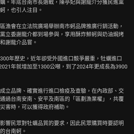
蠣。年底台南市長選戰，陳亭妃與謝龍介分獲民進黨

蚵，也引人注目。

區漁會在立法院廣場舉辦南市蚵品牌推廣行銷活動，

黨立委謝龍介都到場參與，享用酥炸鮮蚵與奶油焗烤

和謝龍介品嘗。

300年歷史，近年卻受外國進口競爭嚴重，牡蠣進口

21年就增加至1300公噸，到了2024年更成長為3900

成立品牌、確實進行進口檢疫及查驗，在內政部、交

通過台南安南、安平及南區的「區劃漁業權」，共覆

災害時，可以獲得政府補助。

影響民眾對牡蠣品質的要求，因此民眾購買時要認明

的台南蚵。
