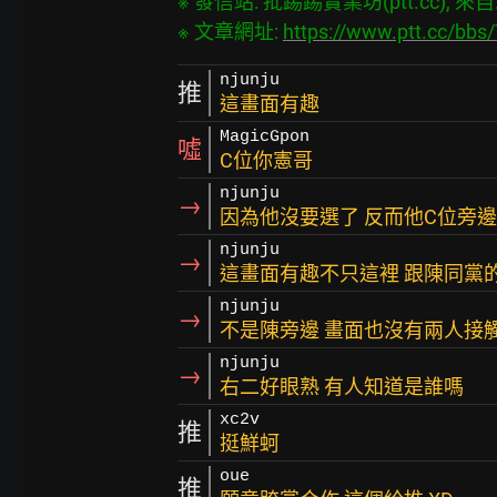
※ 發信站: 批踢踢實業坊(ptt.cc), 來自: 1
※ 文章網址: 
https://www.ptt.cc/bb
njunju
推
這畫面有趣
MagicGpon
噓
C位你憲哥
njunju
→
因為他沒要選了 反而他C位旁邊
njunju
→
這畫面有趣不只這裡 跟陳同黨
njunju
→
不是陳旁邊 畫面也沒有兩人接
njunju
→
右二好眼熟 有人知道是誰嗎
xc2v
推
挺鮮蚵
oue
推