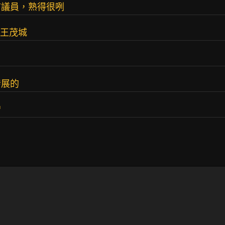
市議員，熟得很咧
長王茂城
發展的
蹭