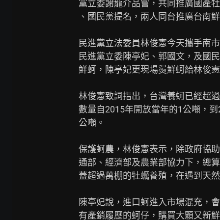
黨立委謝龍介品嘗，共同推廣國產牡
、國民黨提名，兩人同台推廣台南鮮
民進黨立法委員林俊憲今天攜手南市
民進黨立委陳亭妃、郭國文，及國民
鮮蚵，陳亭妃更現場燙鮮蚵給林俊憲
林俊憲致詞指出，台灣養蚵已經超過
數量自2015年開放當年的1公噸，到20
公噸。

保護蚵農，林俊憲表示，除政府協助
通部、經濟部及農業部協力下，總算
蓋超過萬棚的牡蠣養殖，在遇到天然
陳亭妃說，進口蚵進入市場混充，會
有產銷履歷的蚵仔，購買大顆又新鮮