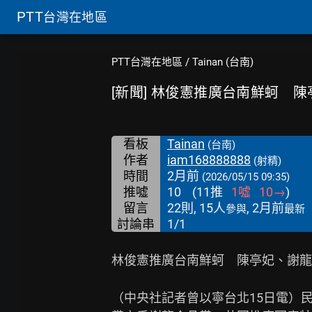
PTT
台灣在地區
PTT台灣在地區
/
Tainan (台南)
[新聞] 林俊憲推廣台南鮮蚵 
看板
Tainan
(台南)
作者
iam168888888
(射精)
時間
2月前
(2026/05/15 09:35)
推噓
10
(
11
推
1
噓
10
→
)
留言
22則, 15人
, 2月前
參與
最新
討論串
1/1
林俊憲推廣台南鮮蚵　陳亭妃、謝龍
（中央社記者曾以寧台北15日電）