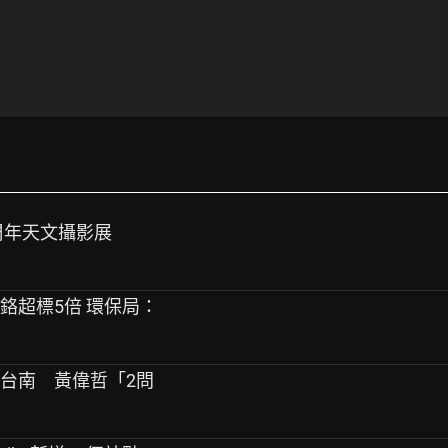
十周年天文攝影展
爆鉻超標5倍 環保局：
扯台南 黃偉哲「2問