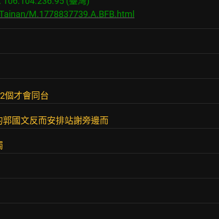
06.104.236.95 (臺灣)

s/Tainan/M.1778837739.A.BFB.html
2個才會同台
的郭國文反而安排站謝旁邊而
觸