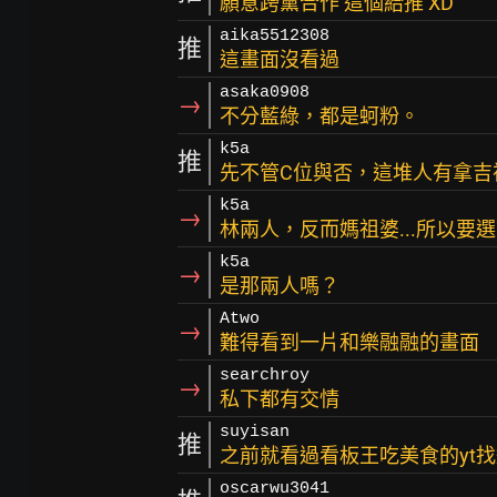
願意跨黨合作 這個給推 XD
aika5512308
推
這畫面沒看過
asaka0908
→
不分藍綠，都是蚵粉。
k5a
推
先不管C位與否，這堆人有拿吉
k5a
→
林兩人，反而媽祖婆...所以要
k5a
→
是那兩人嗎？
Atwo
→
難得看到一片和樂融融的畫面
searchroy
→
私下都有交情
suyisan
推
之前就看過看板王吃美食的yt
oscarwu3041