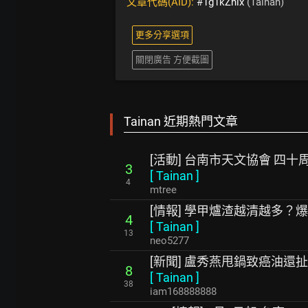
文章代碼(AID):
#1g1kZhlx
(Tainan)
更多分享選項
關閉廣告 方便截圖
Tainan 近期熱門文章
[活動] 台南市天文協會 四
3
[
Tainan
]
4
mtree
[情報] 學甲爐渣越清越多？
4
[
Tainan
]
13
neo5277
[新聞] 盧秀燕甩鍋致癌油還
8
[
Tainan
]
38
iam168888888