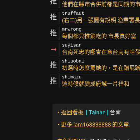
推
他們在縣市合併前都是同期的
truffaut
推
(右二)另一張圖有說明 漁業署
mrwrong
推
每個都只推銷吃的 市長真好當
suyisan
→
台南死忠的哪會在意台南有啥
shiaobai
推
初選時怎麼罵她的，是在蹭屁
shimazu
推
這時候就變成府城一片祥和
‣
返回看板
[
Tainan
]
台南
‣
更多 iam168888888 的文章