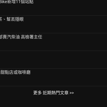
uBike新增11個站點
茶、幫丟隱眼
油品部賣汽柴油 高檢署主任
間的甜點店或咖啡廳
更多 近期熱門文章 >>