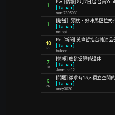
Fw: [情報] 8月7日起 台南Yo
1
[
Tainan
]
1
sam7305031
[贈送］頸枕、好味馬薩拉奶
1
[
Tainan
]
1
notppt
Re: [新聞] 黃偉哲指台糖
40
[
Tainan
]
170
bulden
[情報] 慶發當歸鴨退休
7
[
Tainan
]
10
Jasmine12
[問題] 徵求有15人獨立空
9
[
Tainan
]
26
andy3020