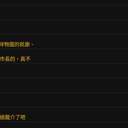
祥物圖的就謝、
選市長的，真不
找過龍介了吧