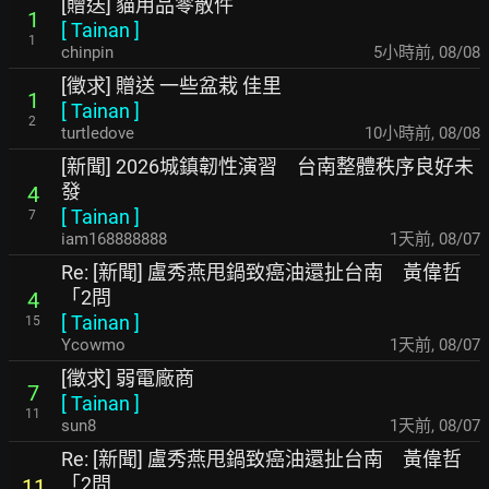
[贈送] 貓用品零散件
1
[
Tainan
]
1
chinpin
5小時前
,
08/08
[徵求] 贈送 一些盆栽 佳里
1
[
Tainan
]
2
turtledove
10小時前
,
08/08
[新聞] 2026城鎮韌性演習 台南整體秩序良好未
發
4
[
Tainan
]
7
iam168888888
1天前
,
08/07
Re: [新聞] 盧秀燕甩鍋致癌油還扯台南 黃偉哲
「2問
4
[
Tainan
]
15
Ycowmo
1天前
,
08/07
[徵求] 弱電廠商
7
[
Tainan
]
11
sun8
1天前
,
08/07
Re: [新聞] 盧秀燕甩鍋致癌油還扯台南 黃偉哲
「2問
11