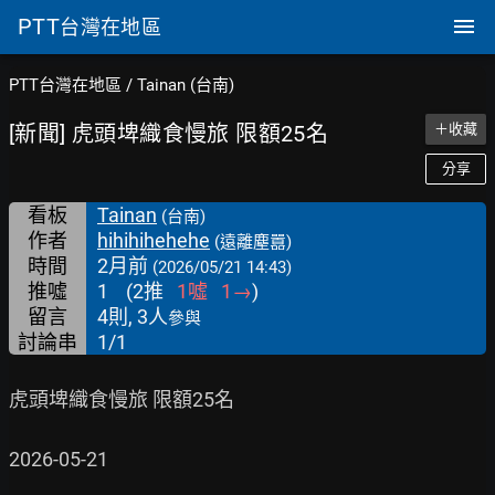
PTT
台灣在地區
PTT台灣在地區
/
Tainan (台南)
[新聞] 虎頭埤織食慢旅 限額25名
＋收藏
分享
看板
Tainan
(台南)
作者
hihihihehehe
(遠離塵囂)
時間
2月前
(2026/05/21 14:43)
推噓
1
(
2
推
1
噓
1
→
)
留言
4則, 3人
參與
討論串
1/1
虎頭埤織食慢旅 限額25名

2026-05-21
