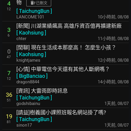
物
4
已刪文
12
[
TaichungBun
]
LANCOME101
10小時前
,
08/08
[新聞] 川湖業績飆高 高雄斥資百億再擴建新廠
3
[
Kaohsiung
]
6
chter
11小時前
,
08/08
[閒聊] 現在生活成本那麼高！ 怎麼生小孩？
0
[
Kaohsiung
]
47
knightjames
12小時前
,
08/08
[心情] 中華電信今天還有其他人斷網嗎？
7
[
BigBanciao
]
12
dragon8844
14小時前
,
08/08
[資訊] 大雷雨即時訊息
36
[
TaichungBun
]
51
godshibainu
1天前
,
08/07
[請益]樹義國小課照班報名網站掛了嗎?
19
[
TaichungBun
]
81
sinon17
1天前
,
08/07