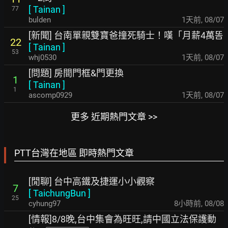
[
Tainan
]
77
bulden
1天前
,
08/07
[新聞] 台南單親雙寶爸撞死騎士！嘆「月薪4萬똠
22
[
Tainan
]
53
whj0530
1天前
,
08/07
[問題] 房間門框&門更換
1
[
Tainan
]
1
ascomp0929
1天前
,
08/07
更多 近期熱門文章 >>
PTT台灣在地區 即時熱門文章
[閒聊] 台中高鐵及捷運小小觀察
7
[
TaichungBun
]
25
cyhung97
8小時前
,
08/08
[情報]8/8晚,台中集會為旺旺,請中國立法保護動