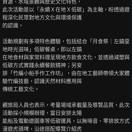
資源、水域景觀與歷史文化特色，

此次活動是以「永續Ｘ在地Ｘ低碳」為主軸，盼透過遊
程深化民眾對地方文化與環境保護

的認識。

活動規劃有多項特色體驗，包括結合「月食祭｜左鎮堊
地時光滋味」低碳餐桌，即以左鎮

在地食材與家常料理呈現地方飲食文化，並透過減塑與
低碳方式實踐永續餐飲精神；另安

排「竹編小船手作工作坊」，由在地工藝師帶領大家體
驗竹編技藝，認識天然材料應用與

傳統工藝文化。

觀旅局人員也表示，考量場域承載量及導覽品質，此次
活動採小規模辦理，當日安排太陽

能船及電動遊園車等低碳運具，以無噪音、零排放方式
漫遊虎頭埤，沿途搭配導覽介紹虎
