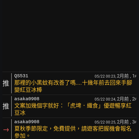
2月前
, 1
QS531
05/22 00:23,
F
推
那裡的小黑蚊有改善了嗎....十幾年前去回來手腳
變紅豆冰棒
2月前
, 2
asaka0908
05/22 00:24,
F
推
文案加幾個字就好：「虎埤．織食」優遊暢享紅
豆冰
2月前
, 3
asaka0908
05/22 00:25,
F
→
夏秋季節限定，免費提供，請遊客把握機會報名
參加。