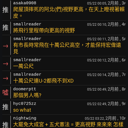
2月前
, 3
asaka0908
05/22 00:05,
F
推
爬屋頂摔死的阿北(們)視野更高，在天上瞪視著賴
皮。
2月前
, 4
smallreader
05/22 00:10,
F
推
將飛行里程帶向更高的視野
2月前
, 5
smallreader
05/22 00:11,
F
→
有市長時常飛在十萬公尺高空，才能保持宏偉遠
見
2月前
, 6
smallreader
05/22 00:12,
F
→
一萬公尺
2月前
, 7
smallreader
05/22 00:14,
F
→
十萬公尺連U-2都飛不到XD
2月前
, 8
doomerptt
05/22 00:49,
F
噓
那個男人嗎?
2月前
, 9
hyc0725zz
05/22 02:49,
F
推
so what
2月前
, 10
nightwing
05/22 03:22,
F
推
大罷免大成宮 + 五犬憲法 = 更高視野 來來來 怎樣