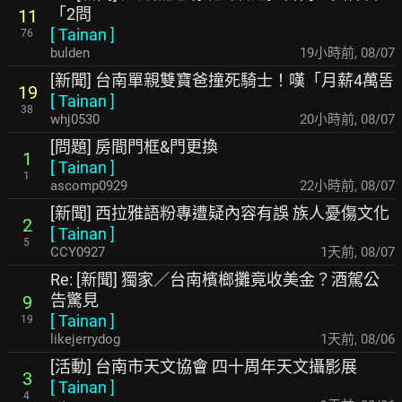
「2問
11
[
Tainan
]
76
bulden
19小時前
,
08/07
[新聞] 台南單親雙寶爸撞死騎士！嘆「月薪4萬똠
19
[
Tainan
]
38
whj0530
20小時前
,
08/07
[問題] 房間門框&門更換
1
[
Tainan
]
1
ascomp0929
22小時前
,
08/07
[新聞] 西拉雅語粉專遭疑內容有誤 族人憂傷文化
2
[
Tainan
]
5
CCY0927
1天前
,
08/07
Re: [新聞] 獨家／台南檳榔攤竟收美金？酒駕公
告驚見
9
[
Tainan
]
19
likejerrydog
1天前
,
08/06
[活動] 台南市天文協會 四十周年天文攝影展
3
[
Tainan
]
4