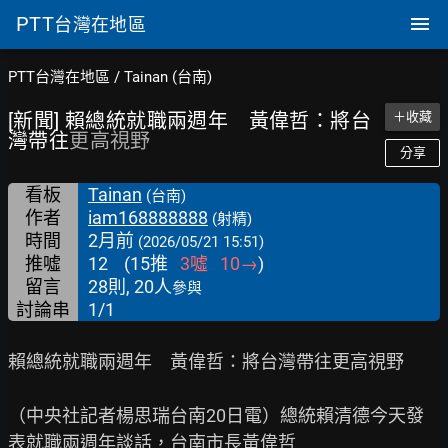
PTT
台灣在地區
PTT台灣在地區
/
Tainan (台南)
[新聞] 賴總統就職兩週年 黃偉哲：將台
＋收藏
灣帶往
更高視野
分享
看板
Tainan
(台南)
作者
iam168888888
(射精)
時間
2月前
(2026/05/21 15:51)
推噓
12
(
15
推
3
噓
10
→
)
留言
28則, 20人
參與
討論串
1/1
賴總統就職兩週年　黃偉哲：將台灣帶往更高視野

（中央社記者楊思瑞台南20日電）總統賴清德今天發
表就職兩週年談話，台南市長黃偉哲
