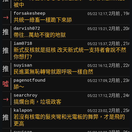
被中
2月前
, 19
forsakesheep
05/22 12:17,
F
→
共統一綠畜一樣跪下來舔
2月前
, 20
darvish072
05/22 15:21,
F
推
帶往...萬劫不復的地獄
2月前
, 21
iam0718
05/22 15:37,
F
推
新式反核就是挺核 改天新式統一支持者會說不然
你想打?
2月前
, 22
suyisan
05/22 16:12,
F
推
民進黨無恥轉彎就跟呼吸一樣自然
2月前
, 23
pagenotfound
05/22 17:09,
F
噓
舔～
2月前
, 24
searchroy
05/22 17:12,
F
→
搞爛台南，垃圾政客
2月前
, 25
kalapon
05/22 23:02,
F
推
若沒有核電的髮夾彎和光電板的舞弊，才是飛的
更高