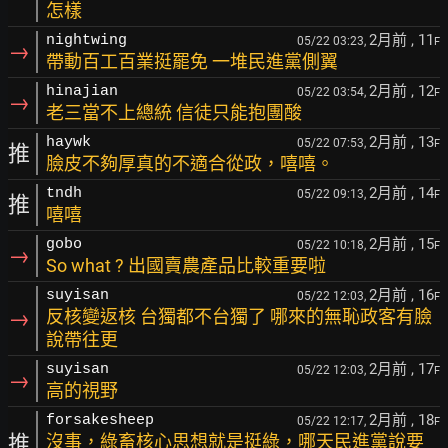
怎樣
2月前
, 11
nightwing
05/22 03:23,
F
→
帶動百工百業挺罷免 一堆民進黨側翼
2月前
, 12
hinajian
05/22 03:54,
F
→
老三當不上總統 信徒只能抱團酸
2月前
, 13
haywk
05/22 07:53,
F
推
臉皮不夠厚真的不適合從政，嘻嘻。
2月前
, 14
tndh
05/22 09:13,
F
推
嘻嘻
2月前
, 15
gobo
05/22 10:18,
F
→
So what ? 出國賣農產品比較重要啦
2月前
, 16
suyisan
05/22 12:03,
F
→
反核變返核 台獨都不台獨了 哪來的無恥政客有臉
說帶往更
2月前
, 17
suyisan
05/22 12:03,
F
→
高的視野
2月前
, 18
forsakesheep
05/22 12:17,
F
推
沒事，綠畜核心思想就是挺綠，哪天民進黨說要