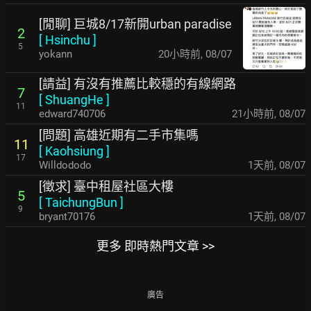
[閒聊] 巨城8/17新開urban paradise
2
[
Hsinchu
]
5
yokann
20小時前
,
08/07
[請益] 有沒有推薦比較穩的有線網路
7
[
ShuangHe
]
11
edward740706
21小時前
,
08/07
[問題] 高雄近期有二手市集嗎
11
[
Kaohsiung
]
17
Willdododo
1天前
,
08/07
[徵求] 臺中租屋社區大樓
5
[
TaichungBun
]
9
bryant70176
1天前
,
08/07
更多 即時熱門文章 >>
廣告