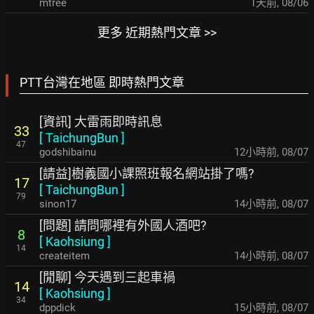
mtree
1天前
,
08/06
更多 近期熱門文章 >>
PTT台灣在地區 即時熱門文章
[資訊] 大雷雨即時訊息
33
[
TaichungBun
]
47
godshibainu
12小時前
,
08/07
[請益]樹義國小課照班報名網站掛了嗎?
17
[
TaichungBun
]
79
sinon17
14小時前
,
08/07
[問題] 請問哪裡有外國人酒吧?
8
[
Kaohsiung
]
14
createitem
14小時前
,
08/07
[閒聊] 今天遇到三起車禍
14
[
Kaohsiung
]
34
dppdick
15小時前
,
08/07