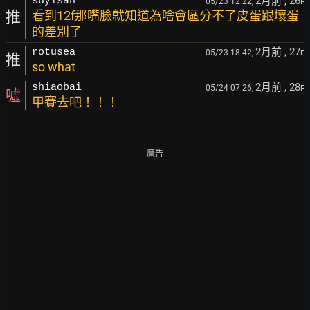
2月前
, 26
suyisan
05/23 12:22,
F
推
看到12f那嘴臉就知道為啥會區分不了皮蛋跟壞蛋
的差別了
2月前
, 27
rotusea
05/23 18:42,
F
推
so what
2月前
, 28
shiaobai
05/24 07:26,
F
噓
甲賽去吧！！！
廣告