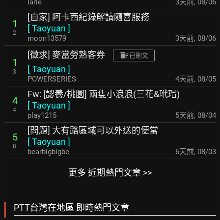
larle
3天前
,
08/06
[自家] 阿卡西紀錄解讀隨喜服務
1
[
Taoyuan
]
2
moon13579
3天前
,
08/06
[徵求] 麥當勞熟客券
已刪文
1
[
Taoyuan
]
3
POWERSERIES
4天前
,
08/05
Fw: [認養/桃園] 兩隻小浪浪(三花&玳瑁)
4
[
Taoyuan
]
4
play1215
5天前
,
08/04
[問題] 大有路區域可以外送的便當
5
[
Taoyuan
]
8
bearbigbigbe
6天前
,
08/03
更多 近期熱門文章 >>
PTT台灣在地區 即時熱門文章