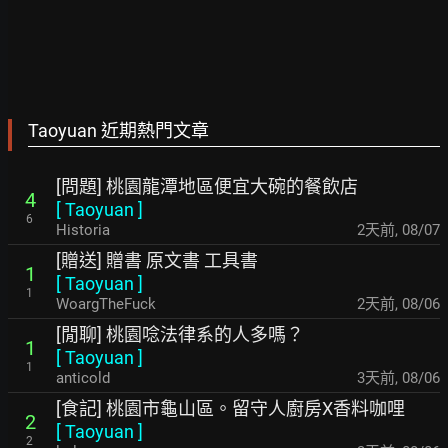
Taoyuan 近期熱門文章
[問題] 桃園龍潭地區便宜大碗的餐飲店
4
[
Taoyuan
]
6
Historia
2天前
,
08/07
[贈送] 贈書 原文書 工具書
1
[
Taoyuan
]
1
WoargTheFuck
2天前
,
08/06
[閒聊] 桃園唸法律系的人多嗎？
1
[
Taoyuan
]
1
anticold
3天前
,
08/06
[食記] 桃園市龜山區。留守人廚房X香料咖哩
2
[
Taoyuan
]
2