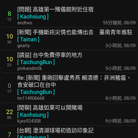
[問題] 高雄第一殯儀館附近住宿
8
[
Kaohsiung
]
12
andtwo
56分鐘前
,
08/09
[新聞] 手機斷訊災情也能傳出去 臺南青年進駐
10
[
Tainan
]
30
gearty
3小時前
,
08/09
[請益] 台中免費停車的地方
10
[
TaichungBun
]
23
pinkandmilk
5小時前
,
08/09
Re: [新聞] 重砲回擊盧秀燕 賴清德：非洲豬瘟、
食安破口在台中
0
[
TaichungBun
]
17
hn114906668
8小時前
,
08/09
[閒聊] 高雄如果可以開賭場
22
[
Kaohsiung
]
80
kjes924308
9小時前
,
08/09
[台鋼] 澄清湖球場初造訪印象記
7
[
Kaohsiung
]