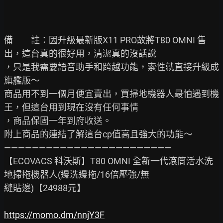
備　　註：因升級最新版X11 PRO故將T80 OMNI 售
出，這台真的很好用，清潔真的沒話說

，只是我需要語音助手和跨越功能，索性就直接升級成
旗艦版～

商品用不到一個月便宜賣出，買掃地機器人最怕遇到機
王，但這台用到現在沒有任何事情

，商品保固一年到府收送。

附上商品的連結了解這台cp值高且強大的功能～

————————————————————————

【ECOVACS 科沃斯】T80 OMNI 全新一代滾筒活水洗
地掃拖機器人(邊洗邊拖/16倍壓強/無

縫貼邊)【24988元】

https://momo.dm/nnjY3F