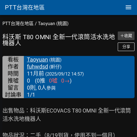
PTT
台灣在地區
PTT台灣在地區
/
Taoyuan (桃園)
科沃斯 T80 OMNI 全新一代滾筒活水洗地
＋收藏
機器人
分享
看板
Taoyuan
(桃園)
作者
fuhwdsd
(軒仔)
時間
11月前
(2025/09/12 14:57)
推噓
0
(
0
推
0
噓
0
→
)
留言
0則, 0人
參與
討論串
1/1
出售物品：科沃斯ECOVACS T80 OMNI 全新一代滾筒
活水洗地機器人

物品狀況：二手（8/19到貨，使用不到一個月）
