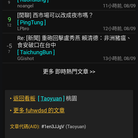
9
noangel
11小時前
,
08/09
[閒聊] 西市場可以改成夜市嗎？
9
[
PingTung
]
12
LPbro
12小時前
,
08/09
Re: [新聞] 重砲回擊盧秀燕 賴清德：非洲豬瘟、
食安破口在台中
-5
[
TaichungBun
]
7
GGishot
13小時前
,
08/09
更多 即時熱門文章 >>
‣
返回看板
[
Taoyuan
]
桃園
‣
更多 fuhwdsd 的文章
文章代碼(AID):
#1en3JJgV
(Taoyuan)