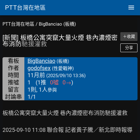
PTT
台灣在地區
PTT台灣在地區
/
BigBanciao (板橋)
[新聞] 板橋公寓突竄大量火煙 巷內濃煙密
＋收藏
布消防
馳援灌救
分享
看板
BigBanciao
(板橋)
作者
godofsex
(性愛戰神)
時間
11月前
(2025/09/10 13:36)
推噓
1
(
1
推
0
噓
0
→
)
留言
1則, 1人
參與
討論串
1/1
板橋公寓突竄大量火煙 巷內濃煙密布消防馳援灌救

2025-09-10 11:08 聯合報 記者黃子騰／新北即時報導
