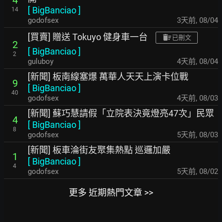
[
BigBanciao
]
14
godofsex
3天前
,
08/04
[買賣] 贈送 Tokuyo 健身車一台
已刪文
2
[
BigBanciao
]
2
guluboy
4天前
,
08/04
[新聞] 板南線塞爆 萬華人天天上演卡位戰
9
[
BigBanciao
]
40
godofsex
4天前
,
08/03
[新聞] 蘇巧慧請假「立院表決竟燈亮47次」民眾
4
[
BigBanciao
]
8
godofsex
5天前
,
08/03
[新聞] 板車淪街友聚集熱點 巡邏加嚴
1
[
BigBanciao
]
4
godofsex
5天前
,
08/02
更多 近期熱門文章 >>