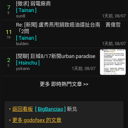
[徵求] 弱電廠商
7
[
Tainan
]
9
sun8
1天前
,
08/07
Re: [新聞] 盧秀燕甩鍋致癌油還扯台南 黃偉哲
「2問
11
[
Tainan
]
76
bulden
1天前
,
08/07
[閒聊] 巨城8/17新開urban paradise
2
[
Hsinchu
]
5
yokann
1天前
,
08/07
更多 即時熱門文章 >>
‣
返回看板
[
BigBanciao
]
新北
‣
更多 godofsex 的文章