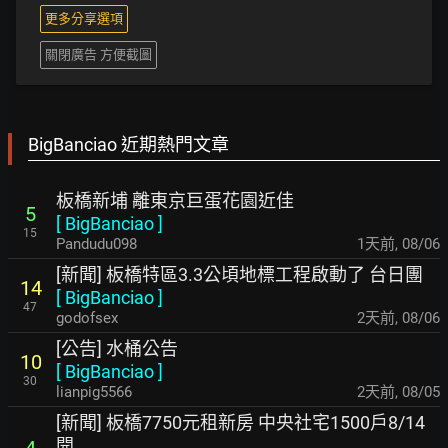
更多分享選項
關閉廣告 方便截圖
BigBanciao 近期熱門文章
板橋新埔 離東京巨蛋花園近佳
5
[
BigBanciao
]
15
Pandudu098
1天前
,
08/06
[新聞] 板橋特區3.3公頃地標工程啟動了 台日團
14
[
BigBanciao
]
47
godofsex
2天前
,
08/06
[公告] 水桶公告
10
[
BigBanciao
]
30
lianpig5566
2天前
,
08/05
[新聞] 板橋7750元租新房 中央社宅1500戶8/14
開
4