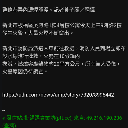
整條巷弄內濃煙瀰漫。記者黃子騰／翻攝

新北市板橋區吳鳳路1棟4層樓公寓今天上午9時許3樓
發生火警，大量火煙不斷竄出。

新北市消防局派遣人車前往救援，消防人員到場立即布
設水線進行灌救，火勢在10分鐘內

撲滅，燃燒客廳雜物約20平方公尺，所幸無人受傷，
火警原因仍待調查。

https://udn.com/news/amp/story/7320/8995442
※ 發信站: 批踢踢實業坊(ptt.cc), 來自: 49.216.190.236 
(臺灣)
