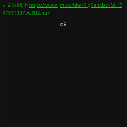
※ 文章網址: 
https://www.ptt.cc/bbs/BigBanciao/M.17
57511387.A.5B2.html
廣告