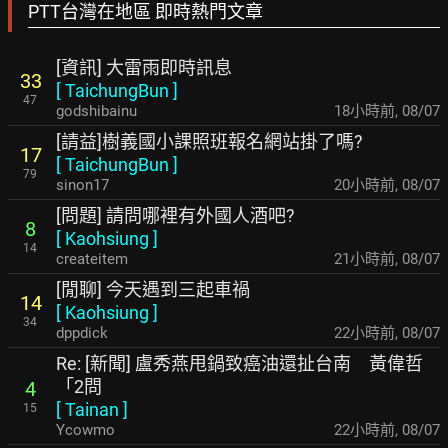
PTT台灣在地區 即時熱門文章
[資訊] 大雷雨即時訊息
33
[
TaichungBun
]
47
godshibainu
18小時前
,
08/07
[請益]樹義國小課照班報名網站掛了嗎?
17
[
TaichungBun
]
79
sinon17
20小時前
,
08/07
[問題] 請問哪裡有外國人酒吧?
8
[
Kaohsiung
]
14
createitem
21小時前
,
08/07
[閒聊] 今天遇到三起車禍
14
[
Kaohsiung
]
34
dppdick
22小時前
,
08/07
Re: [新聞] 盧秀燕甩鍋致癌油還扯台南 黃偉哲
「2問
4
[
Tainan
]
15
Ycowmo
22小時前
,
08/07