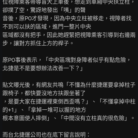
位視障乘客帶導盲犬上車後，想走到車廂中央扶立柱，
卻撲了空，驚訝地發出「咦」的聲

音後，原PO才發現，因為中央立柱被移走，視障者找
不到可以扶的區域，進門一整片中央

區域都沒有把手，因此她趕緊把視障乘客引導到右邊兩
步，讓對方抓住上方的桿子。

原PO事後表示，「中央區塊對身障者似乎有點危險，
北捷是不是要想辦法改善一下？」

貼文曝光後，有網友共鳴「不懂為什麼捷運要拿掉柱子
跟椅子，都快要沒地方扶跟坐著了

，是要大家在捷運裡東倒西歪嗎？」、「不懂拿掉中柱
的+1」、「拿掉一堆可以握的地方

根本意圖使人摔倒」、「中間沒有立柱真的很危險」。

而台北捷運公司也在底下留言說明：
