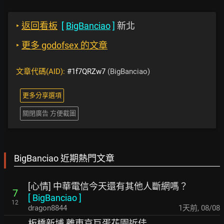
‣
返回看板
[
BigBanciao
]
新北
‣
更多 godofsex 的文章
文章代碼(AID):
#1f7QRZw7
(BigBanciao)
更多分享選項
關閉廣告 方便截圖
BigBanciao 近期熱門文章
[心情] 中華電信今天還有其他人斷網嗎？
7
[
BigBanciao
]
12
dragon8844
1天前
,
08/08
板橋新埔 離東京巨蛋花園近佳