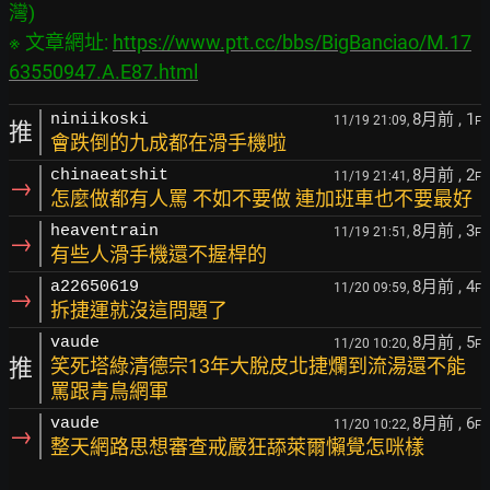
灣)

※ 文章網址: 
https://www.ptt.cc/bbs/BigBanciao/M.17
63550947.A.E87.html
8月前
, 1
niniikoski
11/19 21:09,
F
推
會跌倒的九成都在滑手機啦
8月前
, 2
chinaeatshit
11/19 21:41,
F
→
怎麼做都有人罵 不如不要做 連加班車也不要最好
8月前
, 3
heaventrain
11/19 21:51,
F
→
有些人滑手機還不握桿的
8月前
, 4
a22650619
11/20 09:59,
F
→
拆捷運就沒這問題了
8月前
, 5
vaude
11/20 10:20,
F
推
笑死塔綠清德宗13年大脫皮北捷爛到流湯還不能
罵跟青鳥網軍
8月前
, 6
vaude
11/20 10:22,
F
→
整天網路思想審查戒嚴狂舔萊爾懶覺怎咪樣