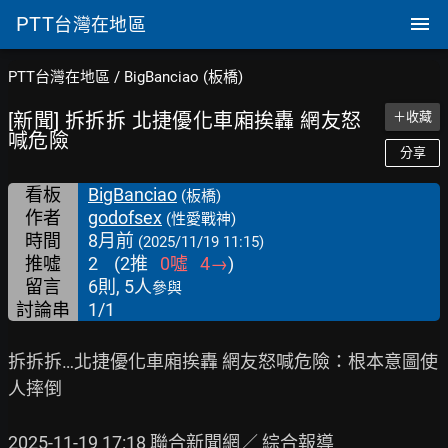
PTT
台灣在地區
PTT台灣在地區
/
BigBanciao (板橋)
[新聞] 拆拆拆 北捷優化車廂挨轟 網友怒
＋收藏
喊危險
分享
看板
BigBanciao
(板橋)
作者
godofsex
(性愛戰神)
時間
8月前
(2025/11/19 11:15)
推噓
2
(
2
推
0
噓
4
→
)
留言
6則, 5人
參與
討論串
1/1
拆拆拆…北捷優化車廂挨轟 網友怒喊危險：根本意圖使
人摔倒

2025-11-19 17:18 聯合新聞網／ 綜合報導
