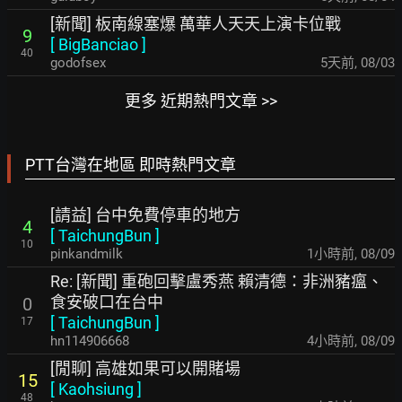
[新聞] 板南線塞爆 萬華人天天上演卡位戰
9
[
BigBanciao
]
40
godofsex
5天前
,
08/03
更多 近期熱門文章 >>
PTT台灣在地區 即時熱門文章
[請益] 台中免費停車的地方
4
[
TaichungBun
]
10
pinkandmilk
1小時前
,
08/09
Re: [新聞] 重砲回擊盧秀燕 賴清德：非洲豬瘟、
食安破口在台中
0
[
TaichungBun
]
17
hn114906668
4小時前
,
08/09
[閒聊] 高雄如果可以開賭場
15
[
Kaohsiung
]
48