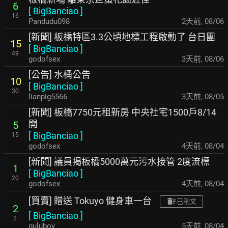
6
[
BigBanciao
]
16
Pandudu098
2天前
,
08/06
[新聞] 板橋特區3.3公頃地標工程啟動了 台日團
15
[
BigBanciao
]
49
godofsex
3天前
,
08/06
[公告] 水桶公告
10
[
BigBanciao
]
30
lianpig5566
3天前
,
08/05
[新聞] 板橋7750元租新房 中央社宅1500戶8/14
開
5
[
BigBanciao
]
15
godofsex
4天前
,
08/04
[新聞] 議員揭板橋5000萬元污水接管 2度流標
1
[
BigBanciao
]
20
godofsex
4天前
,
08/04
[買賣] 贈送 Tokuyo 健身車一台
已刪文
2
[
BigBanciao
]
2
guluboy
5天前
,
08/04