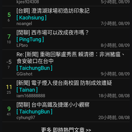
kjes924308
5小時前
,
08/09
[台鋼] 澄清湖球場初造訪印象記
5
[
Kaohsiung
]
6
noangel
7小時前
,
08/09
[閒聊] 西市場可以改成夜市嗎？
7
[
PingTung
]
10
LPbro
8小時前
,
08/09
Re: [新聞] 重砲回擊盧秀燕 賴清德：非洲豬瘟、
食安破口在台中
-5
[
TaichungBun
]
7
GGishot
9小時前
,
08/09
[新聞] 電子煙入侵台南校園 防制成效遭疑
11
[
Tainan
]
25
iam168888888
18小時前
,
08/08
[閒聊] 台中高鐵及捷運小小觀察
9
[
TaichungBun
]
41
cyhung97
20小時前
,
08/08
更多 即時熱門文章 >>