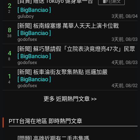
[買賣] 贈送 Tokuyo 健身車一台
已刪文
2
[
BigBanciao
]
2
guluboy
3天前
,
08/04
[新聞] 板南線塞爆 萬華人天天上演卡位戰
8
[
BigBanciao
]
38
godofsex
3天前
,
08/03
[新聞] 蘇巧慧請假「立院表決竟燈亮47次」民眾
4
[
BigBanciao
]
8
godofsex
4天前
,
08/03
[新聞] 板車淪街友聚集熱點 巡邏加嚴
1
[
BigBanciao
]
4
godofsex
4天前
,
08/02
更多 近期熱門文章 >>
PTT台灣在地區 即時熱門文章
[問題] 高雄近期有二手市集嗎