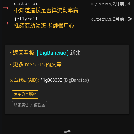
2月前
, 4
sisterfei
05/19 21:59,
F
→
不知道這樣是否算流動率高
2月前
, 5
jellyroll
05/24 21:53,
F
→
推諾亞幼幼班 老師很用心
‣
返回看板
[
BigBanciao
]
新北
‣
更多 m25015 的文章
文章代碼(AID):
#1g36833E
(BigBanciao)
更多分享選項
關閉廣告 方便截圖
廣告