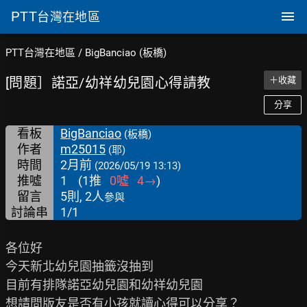
PTT
台灣在地區
PTT台灣在地區
/
BigBanciao (板橋)
[問題］諾亞/幼祥幼兒園心得請教
＋收藏
分享
看板
BigBanciao
(板橋)
作者
m25015
(耶)
時間
2月前
(2026/05/19 13:13)
推噓
1
(
1
推
0
噓
4
→
)
留言
5則, 2人
參與
討論串
1/1
各位好

今天新北幼兒園抽籤沒抽到

目前有排隊諾亞幼兒園和幼祥幼兒園

想請問版友是否有小孩就讀心得可以分享？
