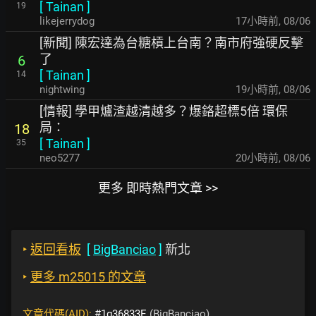
[
Tainan
]
19
likejerrydog
17小時前
,
08/06
[新聞] 陳宏達為台糖槓上台南？南市府強硬反擊
了
6
[
Tainan
]
14
nightwing
19小時前
,
08/06
[情報] 學甲爐渣越清越多？爆鉻超標5倍 環保
局：
18
[
Tainan
]
35
neo5277
20小時前
,
08/06
更多 即時熱門文章 >>
‣
返回看板
[
BigBanciao
]
新北
‣
更多 m25015 的文章
文章代碼(AID):
#1g36833E
(BigBanciao)