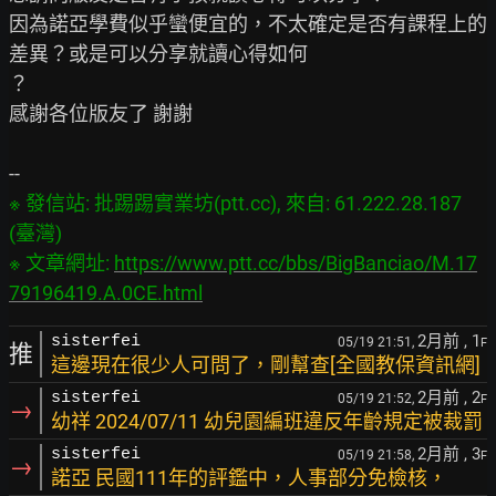
因為諾亞學費似乎蠻便宜的，不太確定是否有課程上的
差異？或是可以分享就讀心得如何

？

感謝各位版友了 謝謝

※ 發信站: 批踢踢實業坊(ptt.cc), 來自: 61.222.28.187 
(臺灣)

※ 文章網址: 
https://www.ptt.cc/bbs/BigBanciao/M.17
79196419.A.0CE.html
2月前
, 1
sisterfei
05/19 21:51,
F
推
這邊現在很少人可問了，剛幫查[全國教保資訊網]
2月前
, 2
sisterfei
05/19 21:52,
F
→
幼祥 2024/07/11 幼兒園編班違反年齡規定被裁罰
2月前
, 3
sisterfei
05/19 21:58,
F
→
諾亞 民國111年的評鑑中，人事部分免檢核，