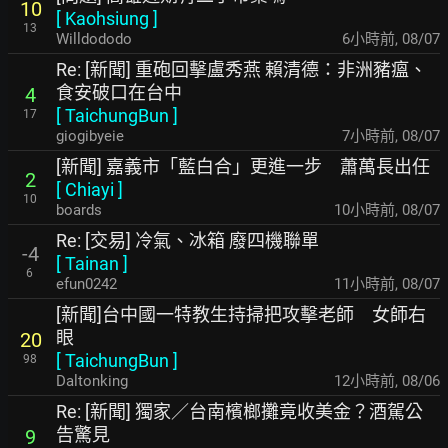
10
[
Kaohsiung
]
13
Willdododo
6小時前
,
08/07
Re: [新聞] 重砲回擊盧秀燕 賴清德：非洲豬瘟、
食安破口在台中
4
[
TaichungBun
]
17
giogibyeie
7小時前
,
08/07
[新聞] 嘉義市「藍白合」更進一步 蕭萬長出任
2
[
Chiayi
]
10
boards
10小時前
,
08/07
Re: [交易] 冷氣、冰箱 廢四機聯單
-4
[
Tainan
]
6
efun0242
11小時前
,
08/07
[新聞]台中國一特教生持掃把攻擊老師 女師右
眼
20
[
TaichungBun
]
98
Daltonking
12小時前
,
08/06
Re: [新聞] 獨家／台南檳榔攤竟收美金？酒駕公
告驚見
9