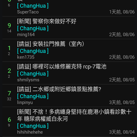
[
ChangHua
]
6
SuperTaco
1天前
,
08/06
[新聞] 警察你來做好不好
9
[
ChangHua
]
14
ming164
2天前
,
08/06
[請益] 安裝拉門推薦（室內）
1
[
ChangHua
]
2
ken1735
2天前
,
08/06
[請益] 哪裡可以維修麗克特 rcp-7電池
2
[
ChangHua
]
2
shmilysms
2天前
,
08/05
[請益] 二水鄉或附近鄉鎮景點推薦?
7
[
ChangHua
]
32
linpinyu
3天前
,
08/05
[新聞] 不捨！多病纏身堅持在鹿港小鎮看診數十
年 糖尿病權威白永河
6
[
ChangHua
]
9
hihihihehehe
3天前
,
08/04