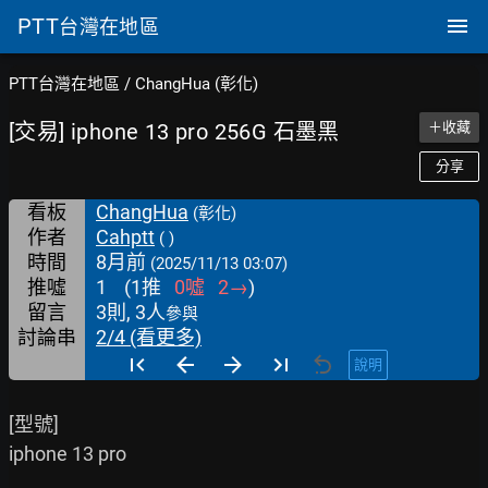
PTT
台灣在地區
PTT台灣在地區
/
ChangHua (彰化)
[交易] iphone 13 pro 256G 石墨黑
＋收藏
分享
看板
ChangHua
(彰化)
作者
Cahptt
( )
時間
8月前
(2025/11/13 03:07)
推噓
1
(
1
推
0
噓
2
→
)
留言
3則, 3人
參與
討論串
2/4 (看更多)
說明
[型號]

iphone 13 pro
