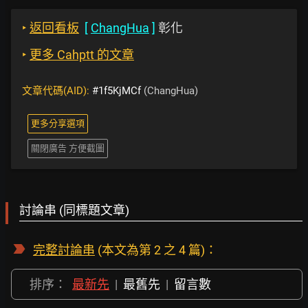
‣
返回看板
[
ChangHua
]
彰化
‣
更多 Cahptt 的文章
文章代碼(AID):
#1f5KjMCf
(ChangHua)
更多分享選項
關閉廣告 方便截圖
討論串 (同標題文章)
完整討論串
(本文為第 2 之 4 篇)：
排序：
最新先
|
最舊先
|
留言數