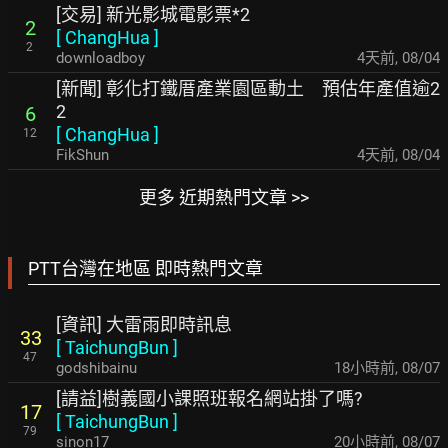
[交易] 新光影城電影票*2
2
[
ChangHua
]
2
downloadboy
4天前
,
08/04
[新聞] 彰化打鐵厝產業園區動土 預估年產值逾2
2
6
[
ChangHua
]
12
FikShun
4天前
,
08/04
更多 近期熱門文章 >>
PTT台灣在地區 即時熱門文章
[資訊] 大雷雨即時訊息
33
[
TaichungBun
]
47
godshibainu
18小時前
,
08/07
[請益]樹義國小課照班報名網站掛了嗎?
17
[
TaichungBun
]
79
sinon17
20小時前
,
08/07