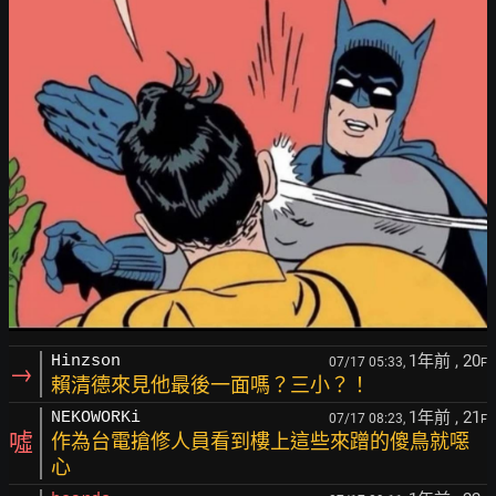
1年前
, 20
Hinzson
07/17 05:33,
F
→
賴清德來見他最後一面嗎？三小？！
1年前
, 21
NEKOWORKi
07/17 08:23,
F
噓
作為台電搶修人員看到樓上這些來蹭的傻鳥就噁
心