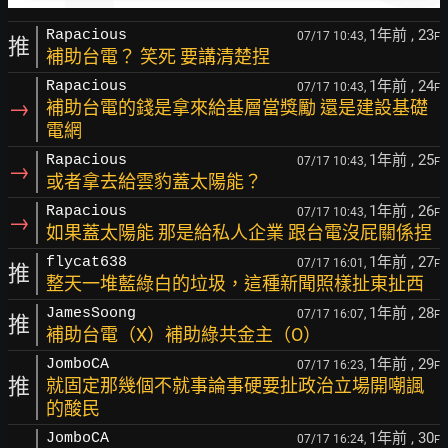
1年前
, 23
Rapacious
07/17 10:43,
F
推
補助台電？ 笑死 要講清楚捏
1年前
, 24
Rapacious
07/17 10:43,
F
→
補助台電的錢是拿來給基層當獎勵 還是建設基礎
電網
1年前
, 25
Rapacious
07/17 10:43,
F
→
或者拿去給雲豹蓋太陽能？
1年前
, 26
Rapacious
07/17 10:43,
F
→
如果蓋太陽能 那是給私人企業 跟台電沒屁關係捏
1年前
, 27
flycat638
07/17 16:01,
F
推
整天一堆藍綠白的垃圾，這種新聞照樣扯東扯西
1年前
, 28
JamesSoong
07/17 16:07,
F
推
補助台電（X）補助綠共金主（O）
1年前
, 29
JomboCA
07/17 16:23,
F
推
就固定那幾個不就事論事硬要扯政治立場開嘲諷
的酸民
1年前
, 30
JomboCA
07/17 16:24,
F