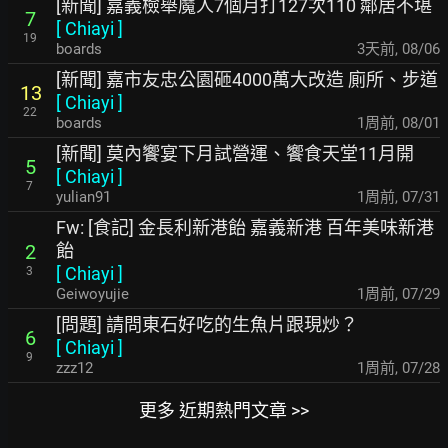
[新聞] 嘉義檢舉魔人7個月打127次110 鄰居不堪
7
[
Chiayi
]
19
boards
3天前
,
08/06
[新聞] 嘉市友忠公園砸4000萬大改造 廁所、步道
13
[
Chiayi
]
22
boards
1周前
,
08/01
[新聞] 莫內饗宴下月試營運、饗食天堂11月開
5
[
Chiayi
]
7
yulian91
1周前
,
07/31
Fw: [食記] 金長利新港飴 嘉義新港 百年美味新港
飴
2
[
Chiayi
]
3
Geiwoyujie
1周前
,
07/29
[問題] 請問東石好吃的生魚片跟現炒？
6
[
Chiayi
]
9
zzz12
1周前
,
07/28
更多 近期熱門文章 >>