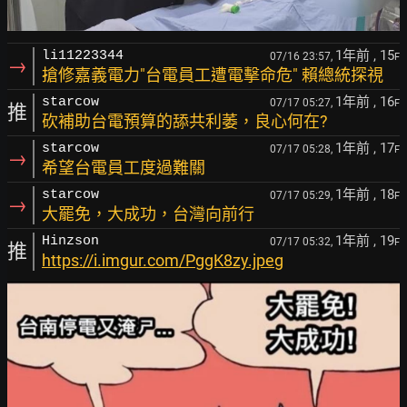
1年前
, 15
li11223344
07/16 23:57,
F
→
搶修嘉義電力"台電員工遭電擊命危" 賴總統探視
1年前
, 16
starcow
07/17 05:27,
F
推
砍補助台電預算的舔共利萎，良心何在?
1年前
, 17
starcow
07/17 05:28,
F
→
希望台電員工度過難關
1年前
, 18
starcow
07/17 05:29,
F
→
大罷免，大成功，台灣向前行
1年前
, 19
Hinzson
07/17 05:32,
F
推
https://i.imgur.com/PggK8zy.jpeg