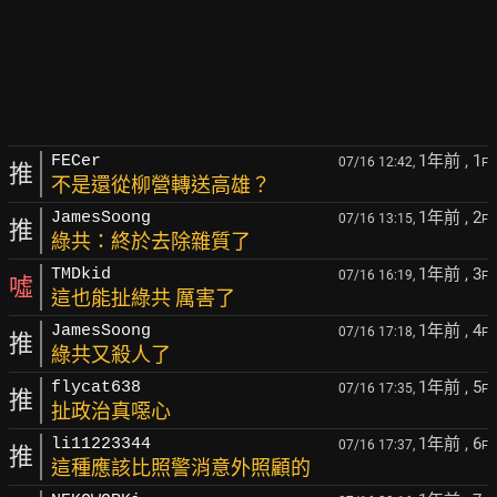
1年前
, 1
FECer
07/16 12:42,
F
推
不是還從柳營轉送高雄？
1年前
, 2
JamesSoong
07/16 13:15,
F
推
綠共：終於去除雜質了
1年前
, 3
TMDkid
07/16 16:19,
F
噓
這也能扯綠共 厲害了
1年前
, 4
JamesSoong
07/16 17:18,
F
推
綠共又殺人了
1年前
, 5
flycat638
07/16 17:35,
F
推
扯政治真噁心
1年前
, 6
li11223344
07/16 17:37,
F
推
這種應該比照警消意外照顧的