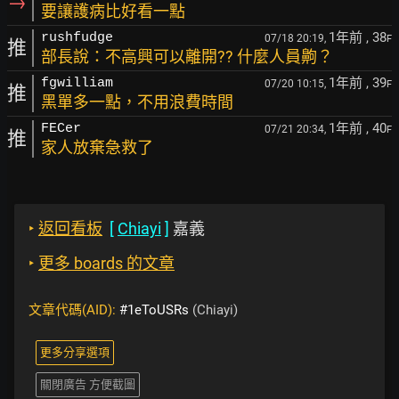
→
要讓護病比好看一點
1年前
, 38
rushfudge
07/18 20:19,
F
推
部長說：不高興可以離開?? 什麼人員齁？
1年前
, 39
fgwilliam
07/20 10:15,
F
推
黑單多一點，不用浪費時間
1年前
, 40
FECer
07/21 20:34,
F
推
家人放棄急救了
‣
返回看板
[
Chiayi
]
嘉義
‣
更多 boards 的文章
文章代碼(AID):
#1eToUSRs
(Chiayi)
更多分享選項
關閉廣告 方便截圖