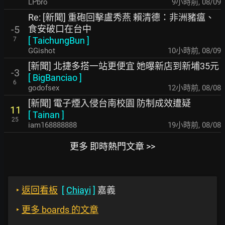
LPbro
9小時前
,
08/09
Re: [新聞] 重砲回擊盧秀燕 賴清德：非洲豬瘟、
食安破口在台中
-5
[
TaichungBun
]
7
GGishot
10小時前
,
08/09
[新聞] 北捷多搭一站更便宜 她曝新店到新埔35元
-3
[
BigBanciao
]
6
godofsex
12小時前
,
08/08
[新聞] 電子煙入侵台南校園 防制成效遭疑
11
[
Tainan
]
25
iam168888888
19小時前
,
08/08
更多 即時熱門文章 >>
‣
返回看板
[
Chiayi
]
嘉義
‣
更多 boards 的文章