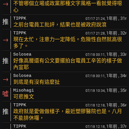
→
不管哪個立場或政黨那種文字風格一看就覺得噁
心
1年前
, 31
TIPPK
07/17 21:24,
F
推
之前台電員工批評，結果也是被政府說滾
1年前
, 32
TIPPK
07/17 21:28,
F
→
現在太忙，注意力一定降低。危險性自然就高很
多了。
1年前
, 33
Solosea
07/18 00:11,
F
推
好像高層還有公文要擺拍台電員工辛苦的樣子做
內宣耶
1年前
, 34
Solosea
07/18 00:11,
F
→
到底是有沒有這麼扯
1年前
, 35
Misohagi
07/18 10:34,
F
噓
可悲推文
1年前
, 36
TIPPK
07/18 12:18,
F
推
政府就是愛做做樣子，最近塑膠醫院也是。八月
不能排休囉，
1年前
, 37
TIPPK
07/18 12:18,
F