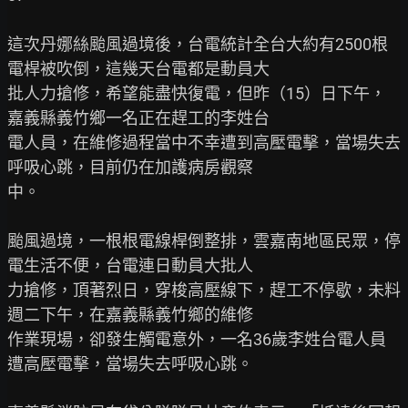
這次丹娜絲颱風過境後，台電統計全台大約有2500根
電桿被吹倒，這幾天台電都是動員大

批人力搶修，希望能盡快復電，但昨（15）日下午，
嘉義縣義竹鄉一名正在趕工的李姓台

電人員，在維修過程當中不幸遭到高壓電擊，當場失去
呼吸心跳，目前仍在加護病房觀察

中。

颱風過境，一根根電線桿倒整排，雲嘉南地區民眾，停
電生活不便，台電連日動員大批人

力搶修，頂著烈日，穿梭高壓線下，趕工不停歇，未料
週二下午，在嘉義縣義竹鄉的維修

作業現場，卻發生觸電意外，一名36歲李姓台電人員
遭高壓電擊，當場失去呼吸心跳。
