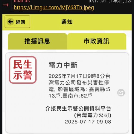
1年前
, 22
boards
07/17 09:11,
F
→
https://i.imgur.com/MjY63Tn.jpeg