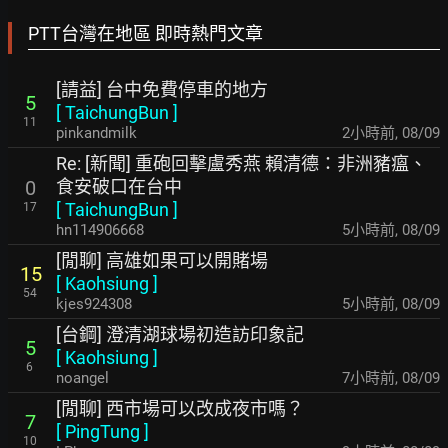
PTT台灣在地區 即時熱門文章
[請益] 台中免費停車的地方
5
[
TaichungBun
]
11
pinkandmilk
2小時前
,
08/09
Re: [新聞] 重砲回擊盧秀燕 賴清德：非洲豬瘟、
食安破口在台中
0
[
TaichungBun
]
17
hn114906668
5小時前
,
08/09
[閒聊] 高雄如果可以開賭場
15
[
Kaohsiung
]
54
kjes924308
5小時前
,
08/09
[台鋼] 澄清湖球場初造訪印象記
5
[
Kaohsiung
]
6
noangel
7小時前
,
08/09
[閒聊] 西市場可以改成夜市嗎？
7
[
PingTung
]
10