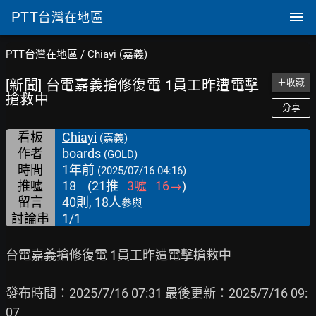
PTT
台灣在地區
PTT台灣在地區
/
Chiayi (嘉義)
[新聞] 台電嘉義搶修復電 1員工昨遭電擊
＋收藏
搶救中
分享
看板
Chiayi
(嘉義)
作者
boards
(GOLD)
時間
1年前
(2025/07/16 04:16)
推噓
18
(
21
推
3
噓
16
→
)
留言
40則, 18人
參與
討論串
1/1
台電嘉義搶修復電 1員工昨遭電擊搶救中

發布時間：2025/7/16 07:31 最後更新：2025/7/16 09:
07
