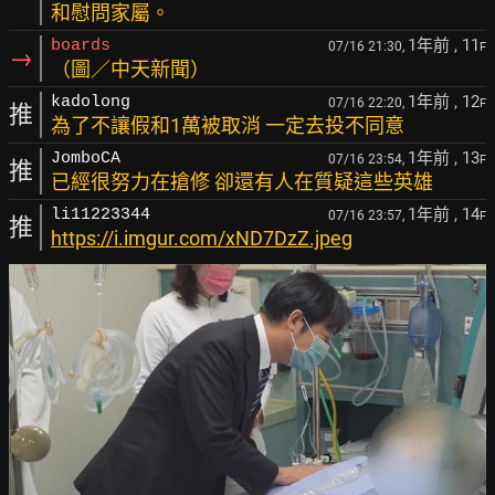
和慰問家屬。
1年前
, 11
boards
07/16 21:30,
F
→
（圖／中天新聞）
1年前
, 12
kadolong
07/16 22:20,
F
推
為了不讓假和1萬被取消 一定去投不同意
1年前
, 13
JomboCA
07/16 23:54,
F
推
已經很努力在搶修 卻還有人在質疑這些英雄
1年前
, 14
li11223344
07/16 23:57,
F
推
https://i.imgur.com/xND7DzZ.jpeg