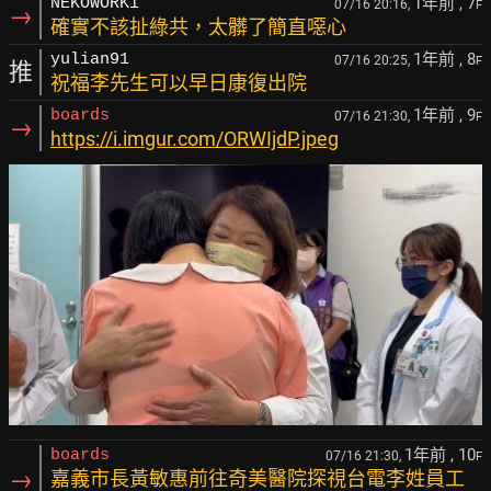
1年前
, 7
NEKOWORKi
07/16 20:16,
F
→
確實不該扯綠共，太髒了簡直噁心
1年前
, 8
yulian91
07/16 20:25,
F
推
祝福李先生可以早日康復出院
1年前
, 9
boards
07/16 21:30,
F
→
https://i.imgur.com/ORWIjdP.jpeg
1年前
, 10
boards
07/16 21:30,
F
→
嘉義市長黃敏惠前往奇美醫院探視台電李姓員工