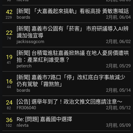
[新聞] 「大嘉義起來搞軌」看板高掛 黃敏惠喊話
42
boards
2月前
,
06/04
229
[新聞] 嘉義市公園有「菸害」 市府研議導入AI辨
22
識加強宣導
74
jackisssgccm
2月前
,
06/02
[新聞] 台積電進駐嘉義掀熱議 在地人憂房價遭哄
19
抬：產業紅利誰受惠？
41
peterch
2月前
,
05/29
[新聞] 嘉義市7路口「停」改紅底白字事故減少
16
仍有駕駛「霧煞煞」
44
boards
2月前
,
05/14
[公告] 選舉年到了！政治文推文回應請注意～
24
FR306040
2月前
,
05/12
82
Re: [問題] 嘉義國中選擇
36
nlevta
3月前
,
05/09
102