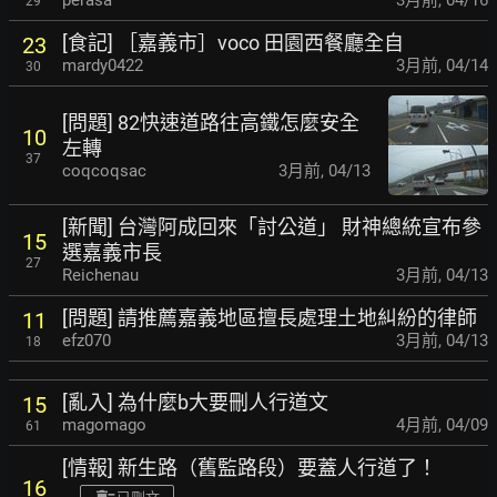
perasa
3月前
,
04/16
29
[食記] ［嘉義市］voco 田園西餐廳全自
23
mardy0422
3月前
,
04/14
30
[問題] 82快速道路往高鐵怎麼安全
10
左轉
37
coqcoqsac
3月前
,
04/13
[新聞] 台灣阿成回來「討公道」 財神總統宣布參
15
選嘉義市長
27
Reichenau
3月前
,
04/13
[問題] 請推薦嘉義地區擅長處理土地糾紛的律師
11
efz070
3月前
,
04/13
18
[亂入] 為什麼b大要刪人行道文
15
magomago
4月前
,
04/09
61
[情報] 新生路（舊監路段）要蓋人行道了！
16