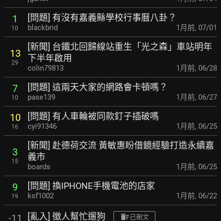
[問題] 有沒有嘉義縣學校行事曆八卦？
1
blackbrid
1月前
,
07/01
10
[新聞] 台鐵北回歸線站重生「光之森」車站明年
13
下
半年啟用
29
colin79813
1月前
,
06/28
[問題] 這兩天大家的網路會卡頓嗎？
7
pase139
1月前
,
06/27
10
[問題] 有人車輪被同款釘子插破嗎
10
cyi91346
1月前
,
06/25
16
[新聞] 赴德荷交流 黃敏惠盼借鏡經驗打造永續嘉
3
義市
15
boards
1月前
,
06/25
[問題] 換IPHONE手機電池的店家
9
ksf1002
1月前
,
06/22
19
[亂入] 徵人幫忙遛狗
-11
已刪文