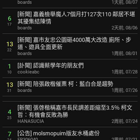
boards
1天前
,
08/07
[新聞] 嘉義檢舉魔人7個月打127次110 鄰居不堪
6
其擾集結陳情
17
boards
2天前
,
08/06
[新聞] 嘉市友忠公園砸4000萬大改造 廁所、步
13
道
、遊具全面更新
22
boards
1周前
,
08/01
[訃聞] 認識蔡學年的朋友們
1
cookieabc
1周前
,
07/28
10
[新聞] 陪張啟楷催票 柯：藍白合是趨勢
13
boards
1周前
,
07/26
31
[新聞] 張啓楷稱嘉市長民調差距縮至3.5％ 柯文
4
哲：有機會反敗為勝
25
HANASUCIA
2周前
,
07/24
[公告] molsmopuim版友水桶處份
7
FR306040
2周前
,
07/21
24