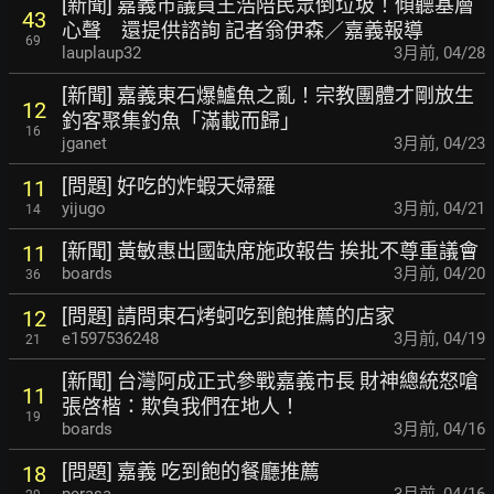
[新聞] 嘉義市議員王浩陪民眾倒垃圾！傾聽基層
43
心
聲 還提供諮詢 記者翁伊森／嘉義報導
69
lauplaup32
3月前
,
04/28
[新聞] 嘉義東石爆鱸魚之亂！宗教團體才剛放生
12
釣客聚集釣魚「滿載而歸」
16
jganet
3月前
,
04/23
[問題] 好吃的炸蝦天婦羅
11
yijugo
3月前
,
04/21
14
[新聞] 黃敏惠出國缺席施政報告 挨批不尊重議會
11
boards
3月前
,
04/20
36
[問題] 請問東石烤蚵吃到飽推薦的店家
12
e1597536248
3月前
,
04/19
21
[新聞] 台灣阿成正式參戰嘉義市長 財神總統怒嗆
11
張啓楷：欺負我們在地人！
19
boards
3月前
,
04/16
[問題] 嘉義 吃到飽的餐廳推薦
18