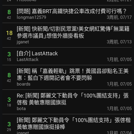
[問題] 嘉義BRT高鐵快捷公車改成付費可行嗎？
8
longman12579
3周前
,
07/17
42
[新聞] 快新聞/切割民眾黨!美女網紅驚傳｢無黨籍
18
參選市議員｣想借外
牆掛看板
42
jganet
3周前
,
07/13
[自介] LastAttack
3
LastAttack
1月前
,
07/05
15
[新聞] 稱「嘉義輕軌」跳票！黃國昌卻點名王美
8
惠
：藍白下週開記者會不要閃躲
42
boards
1月前
,
07/05
Re: [新聞] 鄭麗文下動員令「100%團結支持」張
3
啓楷 黃敏惠贈國旗挺
18
bota
1月前
,
07/05
[新聞] 鄭麗文下動員令「100%團結支持」張啓楷
3
黃敏惠贈國旗挺接棒
29
jganet
1月前
,
07/04