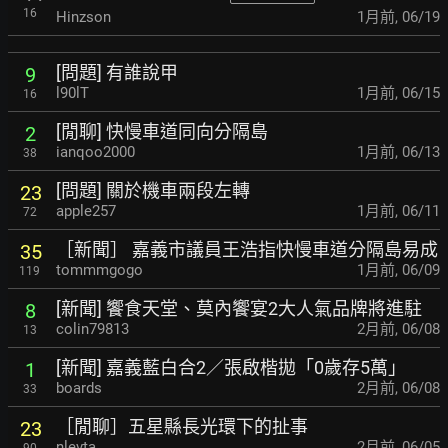
16
Hinzson
1月前
,
06/19
[問題] 有誰說甲
9
l90lT
1月前
,
06/15
16
[閒聊] 快慢車道同向分隔島
2
ianqoo2000
1月前
,
06/13
38
[問題] 關於機車兩段左轉
23
apple257
1月前
,
06/11
72
［新聞］ 嘉義市議員王浩指快慢車道分隔島易成
35
tommmgogo
1月前
,
06/09
119
[新聞] 饗食天堂、莫內饗宴2大人氣品牌將進駐
8
colin79813
2月前
,
06/08
13
[新聞] 嘉義藍白合2／張啟楷拋「0歲存5萬」
1
boards
2月前
,
06/08
33
［閒聊］五星縣長光環下的扯事
23
nlevta
2月前
,
06/05
90