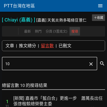
PTT
台灣在地區
＋收藏
[ Chiayi (嘉義)
]
[嘉義] 天氣炎熱多喝綠豆薏仁
最新
熱門
分頁 (3置底文)
搜尋
文章
|
推文總分
|
留言數
|
已刪文
search
clear
總留言數 10 的搜尋結果
[新聞] 嘉義市「藍白合」更進一步 蕭萬長出任
1
張啓楷競總榮譽主委
11