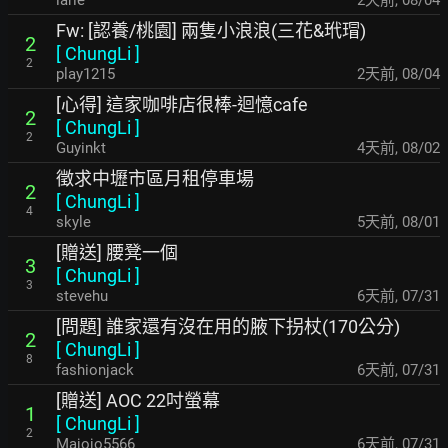
larle
2天前
,
08/04
Fw: [認養/桃園] 兩隻小浪浪(三花&玳瑁)
2
[
ChungLi
]
2
play1215
2天前
,
08/04
[心得] 這家咖啡店很棒-迴憶cafe
2
[
ChungLi
]
2
Guyinkt
4天前
,
08/02
徵求中壢市區月租停車場
2
[
ChungLi
]
4
skyle
5天前
,
08/01
[贈送] 腰凳一個
3
[
ChungLi
]
3
stevehu
6天前
,
07/31
[問題] 誰家還有沒在用的腋下拐杖(170公分)
2
[
ChungLi
]
8
fashionjack
6天前
,
07/31
[贈送] AOC 22吋螢幕
1
[
ChungLi
]
2
Majojo5566
6天前
,
07/31