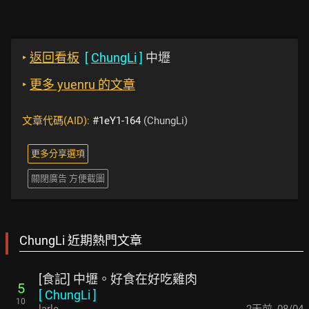
‣
返回看板
[
ChungLi
]
中壢
‣
更多 yuenru 的文章
文章代碼(AID):
#1eY1-164
(ChungLi)
更多分享選項
關閉廣告 方便截圖
ChungLi 近期熱門文章
[食記] 中壢。好食在好吃雞肉
5
[
ChungLi
]
10