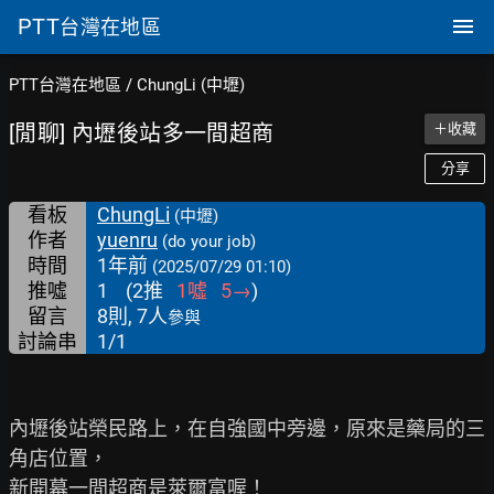
PTT
台灣在地區
PTT台灣在地區
/
ChungLi (中壢)
[閒聊] 內壢後站多一間超商
＋收藏
分享
看板
ChungLi
(中壢)
作者
yuenru
(do your job)
時間
1年前
(2025/07/29 01:10)
推噓
1
(
2
推
1
噓
5
→
)
留言
8則, 7人
參與
討論串
1/1
內壢後站榮民路上，在自強國中旁邊，原來是藥局的三
角店位置，

新開幕一間超商是萊爾富喔！
