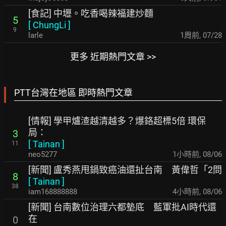
[食記] 中壢。吃香喝辣福建炒麵
5
[
ChungLi
]
9
larle
1周前
,
07/28
更多 近期熱門文章 >>
PTT台灣在地區 即時熱門文章
[情報] 學甲爐渣越清越多？爆鉻超標5倍 環保
局：
3
[
Tainan
]
11
neo5277
1小時前
,
08/06
[新聞] 盧秀燕甩鍋致癌油還扯台南 黃偉哲「2問
8
[
Tainan
]
38
iam168888888
4小時前
,
08/06
[新聞] 台南數位治理六都墊底 藍軍批AI時代還
在
0