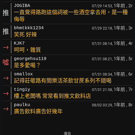
1年前
, 2
JOGIBA
07/29 14:53,
F
推
一直覺得路跑這個詞被一些酒空拿去用，是一種
侮辱
1年前
, 3
bhmtkkk1234
07/29 22:18,
F
推
笑死 好辣
1年前
, 4
KJK7
07/31 08:14,
F
→
呵呵，雜質
1年前
, 5
georgehsu119
07/31 08:21,
F
噓
是多愛喝？
1年前
, 6
smallox
07/31 08:34,
F
→
記得莊敬路有間樂活茶飲甘蔗系列不錯喝
1年前
, 7
tingiy
07/31 21:58,
F
→
樓上老闆嗎 常常看到推文飲料店
1年前
, 8
paulku
08/02 03:29,
F
→
廣告飲料廣告好幾年
廣告