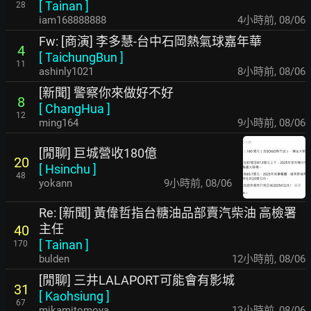
[
Tainan
]
28
iam168888888
4小時前
,
08/06
Fw: [商演] 李多慧-台中石岡熱氣球嘉年華
4
[
TaichungBun
]
11
ashinly1021
8小時前
,
08/06
[新聞] 警察你來做好不好
8
[
ChangHua
]
12
ming164
9小時前
,
08/06
[閒聊] 巨城營收180億
20
[
Hsinchu
]
48
yokann
9小時前
,
08/06
Re: [新聞] 黃偉哲指台糖油品部賣汽柴油 高檢署
主任
40
[
Tainan
]
170
bulden
12小時前
,
08/06
[閒聊] 三井LALAPORT可能會有影城
31
[
Kaohsiung
]
67
mikamitomoya
13小時前
,
08/06